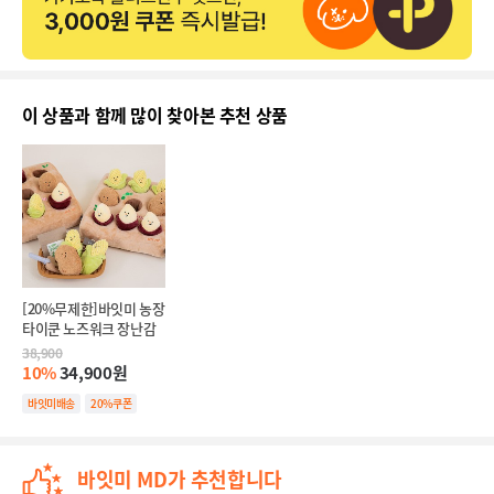
이 상품과 함께 많이 찾아본 추천 상품
[20%무제한]바잇미 농장
타이쿤 노즈워크 장난감
38,900
10%
34,900원
바잇미배송
20%쿠폰
바잇미 MD가 추천합니다