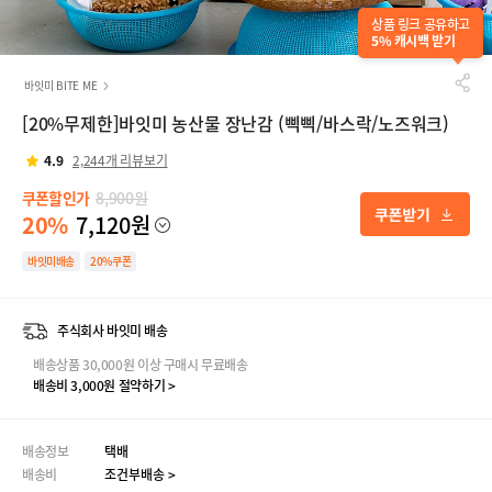
상품 링크 공유하고
5% 캐시백 받기
바잇미 BITE ME
[20%무제한]바잇미 농산물 장난감 (삑삑/바스락/노즈워크)
4.9
2,244개 리뷰보기
쿠폰할인가
8,900원
20%
7,120원
바잇미배송
20%쿠폰
주식회사 바잇미 배송
배송상품 30,000원 이상 구매시 무료배송
배송비 3,000원 절약하기 >
배송정보
택배
배송비
조건부배송 >