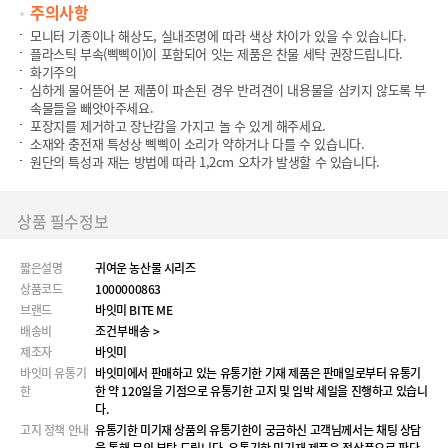
주의사항
모니터 기종이나 해상도, 실내조명에 따라 색상 차이가 있을 수 있습니다.
플라스틱 부속(삑삑이)이 포함되어 잇는 제품은 찬물 세탁 권장드립니다.
화기주의
심하게 물어뜯어 본 제품이 파손된 경우 반려견이 내용물을 삼키지 않도록 부
속물들을 빼앗아주세요.
포장지를 제거하고 장난감을 가지고 놀 수 있게 해주세요.
소재와 충전재 특성상 삑삑이 소리가 약하거나 다를 수 있습니다.
원단의 특성과 재는 방법에 따라 1,2cm 오차가 발생할 수 있습니다.
상품 필수정보
짧은설명
귀여운 농산물 시리즈
상품코드
1000000863
브랜드
바잇미 BITE ME
배송비
조건부배송 >
제조자
바잇미
바잇미 유통기
바잇미에서 판매하고 있는 유통기한 기재 제품은 판매일로부터 유통기
한
한 약 120일을 기점으로 유통기한 고지 및 임박 세일을 진행하고 있습니
다.
고지 정책 안내
유통기한 미기재 상품의 유통기한이 궁금하신 고객님께서는 채팅 상담