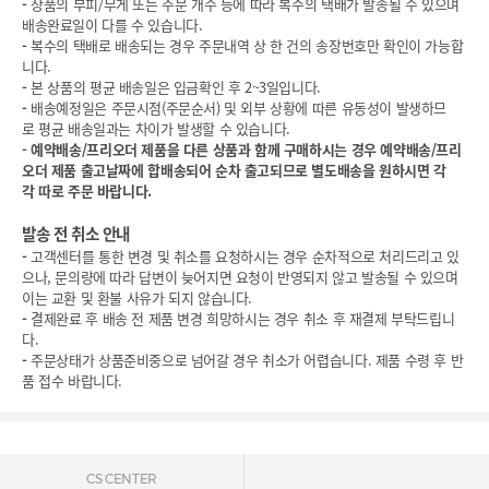
-
상품의 부피/무게 또는 주문 개수 등에 따라 복수의 택배가 발송될 수 있으며
배송완료일이 다를 수 있습니다.
-
복수의 택배로 배송되는 경우 주문내역 상 한 건의 송장번호만 확인이 가능합
니다.
-
본 상품의 평균 배송일은 입금확인 후 2~3일입니다.
-
배송예정일은 주문시점(주문순서) 및 외부 상황에 따른 유동성이 발생하므
로 평균 배송일과는 차이가 발생할 수 있습니다.
-
예약배송/프리오더 제품을 다른 상품과 함께 구매하시는 경우 예약배송/프리
오더 제품 출고날짜에 합배송되어 순차 출고되므로 별도배송을 원하시면 각
각 따로 주문 바랍니다.
발송 전 취소 안내
-
고객센터를 통한 변경 및 취소를 요청하시는 경우 순차적으로 처리드리고 있
으나, 문의량에 따라 답변이 늦어지면 요청이 반영되지 않고 발송될 수 있으며
이는 교환 및 환불 사유가 되지 않습니다.
-
결제완료 후 배송 전 제품 변경 희망하시는 경우 취소 후 재결제 부탁드립니
다.
-
주문상태가 상품준비중으로 넘어갈 경우 취소가 어렵습니다. 제품 수령 후 반
품 접수 바랍니다.
CS CENTER