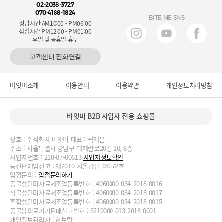
02-2038-3727
070-4188-1824
BITE ME SNS
상담시간 AM10:00 - PM06:00
점심시간 PM12:00 - PM01:00
휴일 및 공휴일 휴무
고객센터 전화연결
바잇미소개
이용안내
이용약관
개인정보처리방침
바잇미 B2B 사업자 전용 쇼핑몰
상호 : 주식회사 바잇미 대표 : 곽재은
주소 : 서울특별시 강남구 테헤란로20길 10, 8층
사업자번호 : 210-87-00613
사업자정보확인
통신판매업신고 : 제2019-서울강남-05372호
입점문의 :
입점문의하기
동물성단미사료제조업등록번호 : 4060000-034-2018-0016
식물성단미사료제조업등록번호 : 4060000-034-2018-0017
혼합성단미사료제조업등록번호 : 4060000-034-2018-0015
동물용의료기기판매신고번호 : 3210000-013-2018-0001
개인정보관리자 : 한보람