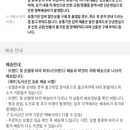
을 통해 문의 부탁 드립니다. 유통기한 미기재 제품은 정상품으로 판단
하며, 상기 내용 미 확인으로 인한 교환/환불을 원하시면 단순변심으로
인한 왕복배송비가 발생합니다.
※구매시 유의
유통기한 임박 할인상품 구매 후 품절일 경우, 취소 후 문자 안내 드리는
사항※
점 참고 부탁드립니다. 유통기한 임박 제품은 할인 품목으로 단순변심으
로 인한 교환/반품이 불가한 점 양해부탁드리며 신중한 구매 부탁드립
니다.
배송 안내
배송안내
-
브랜드 및 상품에 따라 파트너(브랜드) 배송과 바잇미 자체 배송으로 나뉘어
배송됩니다.
(
제주/도서산간 유료 배송 시행)
-
상품준비중 상태일 경우 출고작업 준비중으로 출고여부에 따라 환불이나 취
소가 거절될수 있습니다.
-
브랜드 및 상품에 따라 배송비가 다르니 각 상품의 배송정보를 확인 바랍니다.
- 항공 운임, 도선료 등 추가 비용이 발생하는 일부 지역에서는 배송비가 추가로
결제됩니다.
(* 도서산간 지역 기준은 택배사마다 다를 수 있음)
-
주문하신 상품은 입금 확인 후 배송해 드립니다. 다만, 상품 종류에 따라서 상
품의 배송이 다소 지연될 수 있습니다.