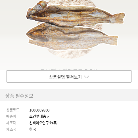
상품설명 펼쳐보기
상품 필수정보
상품코드
1000009300
배송비
조건부배송 >
제조자
선바이오연구소(주)
제조국
한국