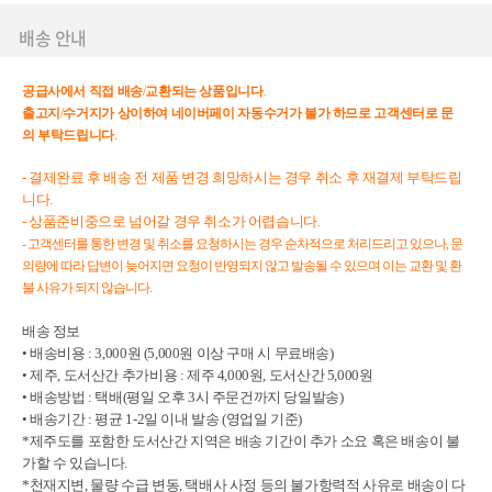
배송 안내
공급사에서
직접
배송
/
교환되는
상품입니다
.
출고지
/
수거지가
상이하여
네이버페이
자동수거가
불가
하므로
고객센터로
문
의
부탁드립니다
.
- 결제완료 후 배송 전 제품 변경 희망하시는 경우 취소 후 재결제 부탁드립
니다.
- 상품준비중으로 넘어갈 경우 취소가 어렵습니다.
- 고객센터를 통한 변경 및 취소를 요청하시는 경우 순차적으로 처리드리고 있으나, 문
의량에 따라 답변이 늦어지면 요청이 반영되지 않고 발송될 수 있으며 이는 교환 및 환
불 사유가 되지 않습니다.
배송 정보

• 배송비용 : 3,000원 (5,000원 이상 구매 시 무료배송)

• 제주, 도서산간 추가비용 : 제주 4,000원, 도서산간 5,000원

• 배송방법 : 택배(평일 오후 3시 주문건까지 당일발송)

• 배송기간 : 평균 1-2일 이내 발송 (영업일 기준)

*제주도를 포함한 도서산간 지역은 배송 기간이 추가 소요 혹은 배송이 불
가할 수 있습니다.

*천재지변, 물량 수급 변동, 택배사 사정 등의 불가항력적 사유로 배송이 다