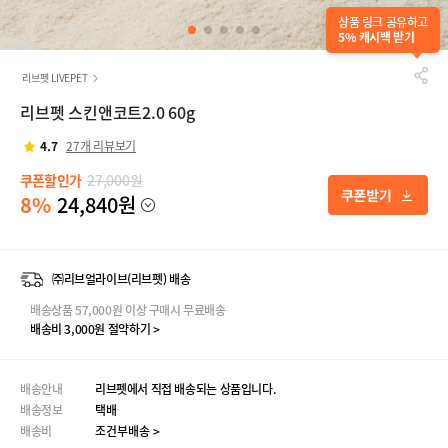
상품 링크 공유하고
5% 캐시백 받기
리브펫 LIVEPET
리브펫 스킨앤코트2.0 60g
4.7
27개 리뷰보기
쿠폰할인가
27,000원
8%
24,840원
㈜리브얼라이브(리브펫) 배송
배송상품 57,000원 이상 구매시 무료배송
배송비 3,000원 절약하기 >
배송안내
리브펫에서 직접 배송되는 상품입니다.
배송정보
택배
배송비
조건부배송 >