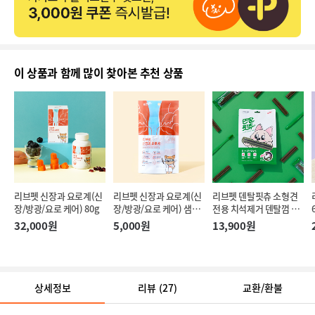
이 상품과 함께 많이 찾아본 추천 상품
리브펫 신장과 요로계(신
리브펫 신장과 요로계(신
리브펫 덴탈핏츄 소형견
장/방광/요로 케어) 80g
장/방광/요로 케어) 샘플
전용 치석제거 덴탈껌 
러 5P 10g
17g*10P
32,000원
5,000원
13,900원
상세정보
리뷰
(27)
교환/환불