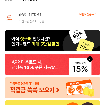
배송비
조건부배송 >
바잇미 BITE ME
브랜드상품보기
트렌디한 반려소비생활