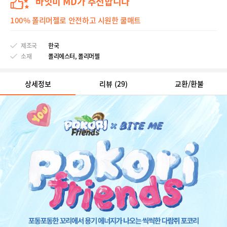
바잇미 MD가 추천합니다
100% 폴리머젤로 안전하고 시원한 쿨매트
제조국
한국
소재
폴리에스터, 폴리머젤
상세정보
리뷰
(29)
교환/환불