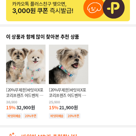
이 상품과 함께 많이 찾아본 추천 상품
[20%무제한]바잇미X포
[20%무제한]바잇미X포
코리프렌즈 어드벤처 앞
코리프렌즈 어드벤처 목
섬방지 이지 하네스 (3 
줄 (3 colors)(+하트키링 
38,900
25,900
colors)(+하트키링 색상
색상랜덤1개증정)
15%
32,900원
15%
21,900원
랜덤1개증정)
바잇미배송
20%쿠폰
바잇미배송
20%쿠폰