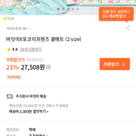
상품 링크 공유하고
5% 캐시백 받기
바잇미 BITE ME
바잇미X포코리프렌즈 쿨매트 (2 size)
4.8
29개 리뷰보기
쿠폰할인가
35,000원
21%
27,508원
바잇미배송
주식회사 바잇미 배송
배송상품 30,000원 이상 구매시 무료배송
배송비 3,000원 절약하기 >
배송정보
택배