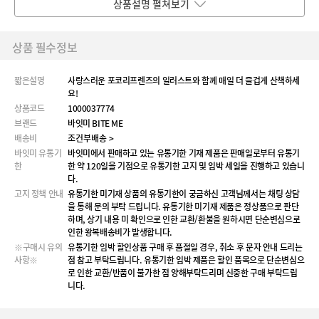
상품설명 펼쳐보기
상품 필수정보
짧은설명
사랑스러운 포코리프렌즈의 일러스트와 함께 매일 더 즐겁게 산책하세
요!
상품코드
1000037774
브랜드
바잇미 BITE ME
배송비
조건부배송 >
바잇미 유통기
바잇미에서 판매하고 있는 유통기한 기재 제품은 판매일로부터 유통기
한
한 약 120일을 기점으로 유통기한 고지 및 임박 세일을 진행하고 있습니
다.
고지 정책 안내
유통기한 미기재 상품의 유통기한이 궁금하신 고객님께서는 채팅 상담
을 통해 문의 부탁 드립니다. 유통기한 미기재 제품은 정상품으로 판단
하며, 상기 내용 미 확인으로 인한 교환/환불을 원하시면 단순변심으로
인한 왕복배송비가 발생합니다.
※구매시 유의
유통기한 임박 할인상품 구매 후 품절일 경우, 취소 후 문자 안내 드리는
사항※
점 참고 부탁드립니다. 유통기한 임박 제품은 할인 품목으로 단순변심으
로 인한 교환/반품이 불가한 점 양해부탁드리며 신중한 구매 부탁드립
니다.