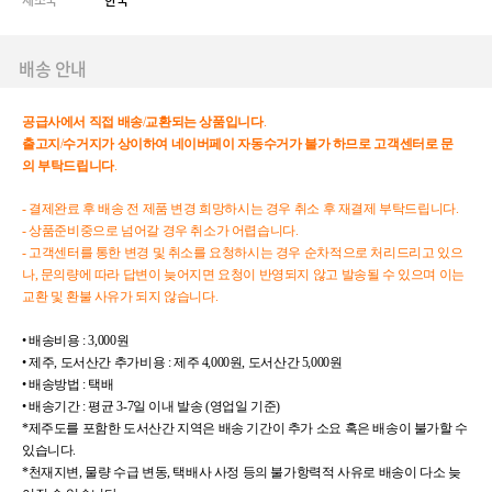
제조국
한국
배송 안내
공급사에서
직접
배송
/
교환되는
상품입니다
.
출고지
/
수거지가
상이하여
네이버페이
자동수거가
불가
하므로
고객센터로
문
의
부탁드립니다
.
- 결제완료 후 배송 전 제품 변경 희망하시는 경우 취소 후 재결제 부탁드립니다.
- 상품준비중으로 넘어갈 경우 취소가 어렵습니다.
- 고객센터를 통한 변경 및 취소를 요청하시는 경우 순차적으로 처리드리고 있으
나, 문의량에 따라 답변이 늦어지면 요청이 반영되지 않고 발송될 수 있으며 이는
교환 및 환불 사유가 되지 않습니다.
• 배송비용 : 3,000원
• 제주, 도서산간 추가비용 : 제주 4,000원, 도서산간 5,000원
• 배송방법 : 택배
• 배송기간 : 평균 3-7일 이내 발송 (영업일 기준)
*제주도를 포함한 도서산간 지역은 배송 기간이 추가 소요 혹은 배송이 불가할 수
있습니다.
*천재지변, 물량 수급 변동, 택배사 사정 등의 불가항력적 사유로 배송이 다소 늦