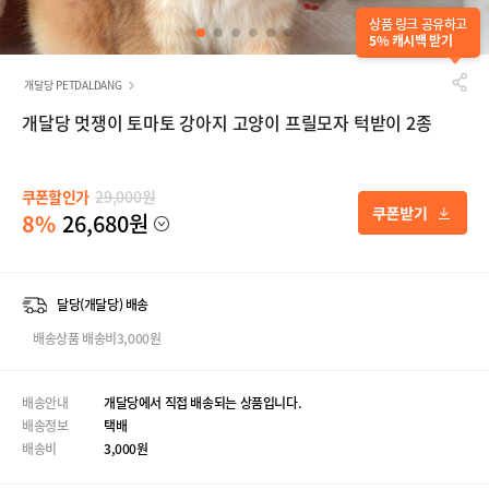
상품 링크 공유하고
5% 캐시백 받기
개달당 PETDALDANG
개달당 멋쟁이 토마토 강아지 고양이 프릴모자 턱받이 2종
쿠폰할인가
29,000원
8%
26,680원
달당(개달당) 배송
배송상품 배송비3,000원
배송안내
개달당에서 직접 배송되는 상품입니다.
배송정보
택배
배송비
3,000원