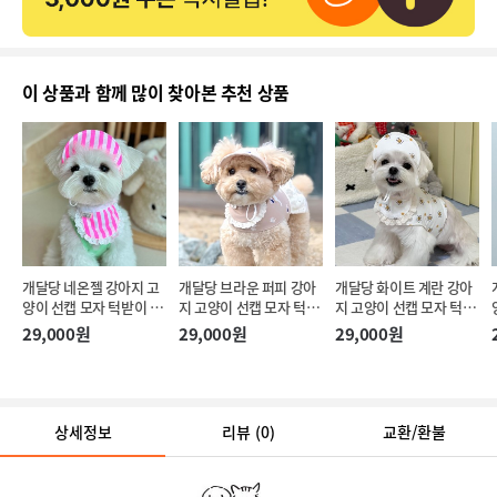
이 상품과 함께 많이 찾아본 추천 상품
개달당 네온젤 강아지 고
개달당 브라운 퍼피 강아
개달당 화이트 계란 강아
양이 선캡 모자 턱받이 2
지 고양이 선캡 모자 턱받
지 고양이 선캡 모자 턱받
종 SET 4colors
이 2종 SET
이 2종 SET
29,000원
29,000원
29,000원
상세정보
리뷰
(0)
교환/환불