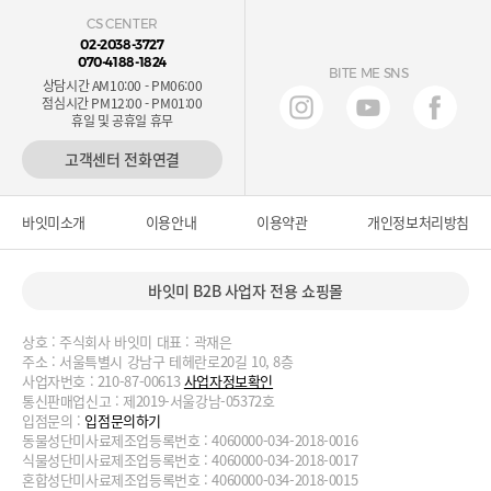
CS CENTER
02-2038-3727
070-4188-1824
BITE ME SNS
상담시간 AM10:00 - PM06:00
점심시간 PM12:00 - PM01:00
휴일 및 공휴일 휴무
고객센터 전화연결
바잇미소개
이용안내
이용약관
개인정보처리방침
바잇미 B2B 사업자 전용 쇼핑몰
상호 : 주식회사 바잇미 대표 : 곽재은
주소 : 서울특별시 강남구 테헤란로20길 10, 8층
사업자번호 : 210-87-00613
사업자정보확인
통신판매업신고 : 제2019-서울강남-05372호
입점문의 :
입점문의하기
동물성단미사료제조업등록번호 : 4060000-034-2018-0016
식물성단미사료제조업등록번호 : 4060000-034-2018-0017
혼합성단미사료제조업등록번호 : 4060000-034-2018-0015