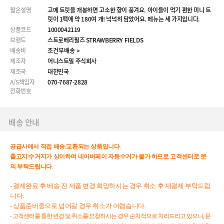
짧은설명
고메 트릿을 개봉하면 고소한 향이 풍겨요. 아이들이 먹기 편한 미니 트
릿이 1팩에 약 180여 개! 넉넉히 담았어요. 메뉴는 세 가지입니다.
상품코드
1000042119
브랜드
스트로베리필즈 STRAWBERRY FIELDS
배송비
조건부배송 >
제조자
어니스트밀 주식회사
제조국
대한민국
A/S책임자
070-7687-2828
전화번호
배송 안내
공급사에서
직접
배송
/
교환되는
상품입니다
.
출고지
/
수거지가
상이하여
네이버페이
자동수거가
불가
하므로
고객센터로
문
의
부탁드립니다
.
- 결제완료 후 배송 전 제품 변경 희망하시는 경우 취소 후 재결제 부탁드립
니다.
- 상품준비중으로 넘어갈 경우 취소가 어렵습니다.
- 고객센터를 통한 변경 및 취소를 요청하시는 경우 순차적으로 처리드리고 있으나, 문