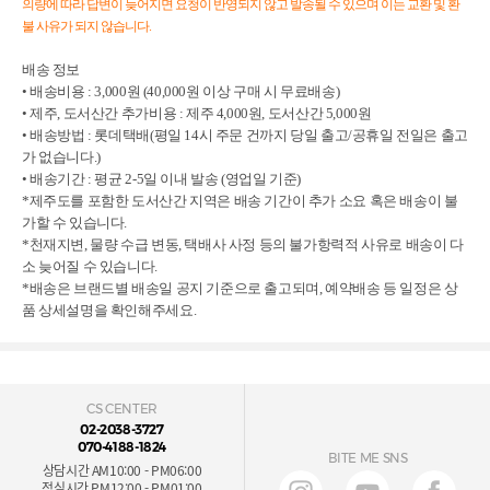
의량에 따라 답변이 늦어지면 요청이 반영되지 않고 발송될 수 있으며 이는 교환 및 환
불 사유가 되지 않습니다.
배송 정보

• 배송비용 : 3,000원 (40,000원 이상 구매 시 무료배송)

• 제주, 도서산간 추가비용 : 제주 4,000원, 도서산간 5,000원

• 배송방법 : 롯데택배(평일 14시 주문 건까지 당일 출고/공휴일 전일은 출고
가 없습니다.)

• 배송기간 : 평균 2-5일 이내 발송 (영업일 기준)

*제주도를 포함한 도서산간 지역은 배송 기간이 추가 소요 혹은 배송이 불
가할 수 있습니다.

*천재지변, 물량 수급 변동, 택배사 사정 등의 불가항력적 사유로 배송이 다
소 늦어질 수 있습니다.

*배송은 브랜드별 배송일 공지 기준으로 출고되며, 예약배송 등 일정은 상
품 상세설명을 확인해주세요.
CS CENTER
02-2038-3727
070-4188-1824
BITE ME SNS
상담시간 AM10:00 - PM06:00
점심시간 PM12:00 - PM01:00