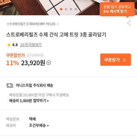
상품 링크 공유하고
5% 캐시백 받기
스트로베리필즈 STRAWBERRY FIELDS
스트로베리필즈 수제 간식 고메 트릿 3종 골라담기
4.8
16개 리뷰보기
쿠폰할인가
27,000원
11%
23,920원
어니스트밀 주식회사 배송
배송상품 20,000원 이상 구매시 무료배송
배송비 3,000원 절약하기 >
배송정보
택배
배송비
조건부배송 >