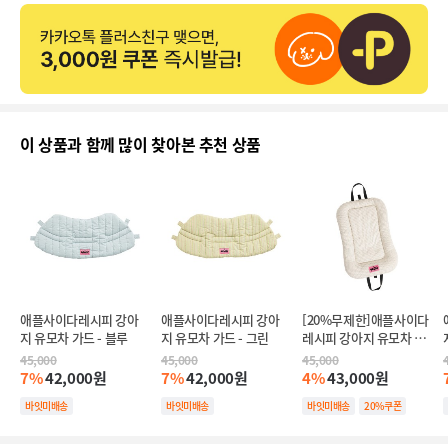
이 상품과 함께 많이 찾아본 추천 상품
애플사이다레시피 강아
애플사이다레시피 강아
[20%무제한]애플사이다
지 유모차 가드 - 블루
지 유모차 가드 - 그린
레시피 강아지 유모차 라
이너 - 스트라이프
45,000
45,000
45,000
7%
42,000원
7%
42,000원
4%
43,000원
바잇미배송
바잇미배송
바잇미배송
20%쿠폰