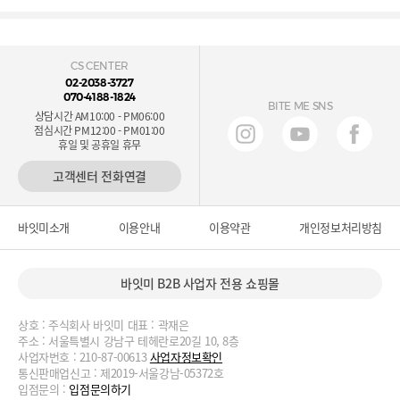
CS CENTER
02-2038-3727
070-4188-1824
BITE ME SNS
상담시간 AM10:00 - PM06:00
점심시간 PM12:00 - PM01:00
휴일 및 공휴일 휴무
고객센터 전화연결
바잇미소개
이용안내
이용약관
개인정보처리방침
바잇미 B2B 사업자 전용 쇼핑몰
상호 : 주식회사 바잇미 대표 : 곽재은
주소 : 서울특별시 강남구 테헤란로20길 10, 8층
사업자번호 : 210-87-00613
사업자정보확인
통신판매업신고 : 제2019-서울강남-05372호
입점문의 :
입점문의하기