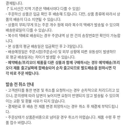
결제됩니다.
(* 도서산간 지역 기준은 택배사마다 다를 수 있음)
-
주문하신 상품은 입금 확인 후 배송해 드립니다. 다만, 상품 종류에 따라서 상
품의 배송이 다소 지연될 수 있습니다.
-
상품의 부피/무게 또는 주문 개수 등에 따라 복수의 택배가 발송될 수 있으며
배송완료일이 다를 수 있습니다.
-
복수의 택배로 배송되는 경우 주문내역 상 한 건의 송장번호만 확인이 가능합
니다.
-
본 상품의 평균 배송일은 입금확인 후 2~3일입니다.
-
배송예정일은 주문시점(주문순서) 및 외부 상황에 따른 유동성이 발생하므
로 평균 배송일과는 차이가 발생할 수 있습니다.
-
예약배송/프리오더 제품을 다른 상품과 함께 구매하시는 경우 예약배송/프리
오더 제품 출고날짜에 합배송되어 순차 출고되므로 별도배송을 원하시면 각
각 따로 주문 바랍니다.
발송 전 취소 안내
-
고객센터를 통한 변경 및 취소를 요청하시는 경우 순차적으로 처리드리고 있
으나, 문의량에 따라 답변이 늦어지면 요청이 반영되지 않고 발송될 수 있으며
이는 교환 및 환불 사유가 되지 않습니다.
-
결제완료 후 배송 전 제품 변경 희망하시는 경우 취소 후 재결제 부탁드립니
다.
-
주문상태가 상품준비중으로 넘어갈 경우 취소가 어렵습니다. 제품 수령 후 반
품 접수 바랍니다.