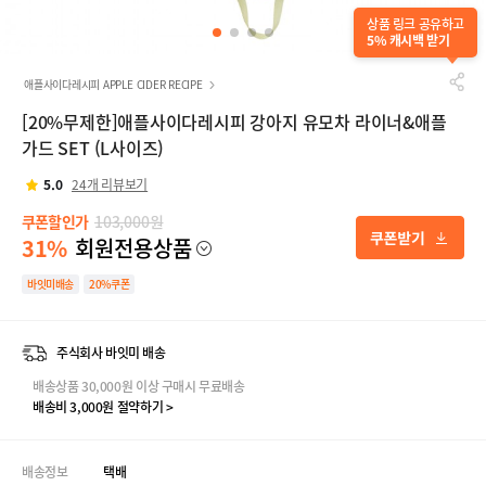
상품 링크 공유하고
5% 캐시백 받기
애플사이다레시피 APPLE CIDER RECIPE
[20%무제한]애플사이다레시피 강아지 유모차 라이너&애플
가드 SET (L사이즈)
5.0
24개 리뷰보기
쿠폰할인가
103,000원
31%
회원전용상품
바잇미배송
20%쿠폰
주식회사 바잇미 배송
배송상품 30,000원 이상 구매시 무료배송
배송비 3,000원 절약하기 >
배송정보
택배