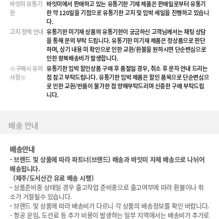
바잇미 유통기
바잇미에서 판매하고 있는 유통기한 기재 제품은 판매일로부터 유통기
한
한 약 120일을 기점으로 유통기한 고지 및 임박 세일을 진행하고 있습니
다.
고지 정책 안내
유통기한 미기재 상품의 유통기한이 궁금하신 고객님께서는 채팅 상담
을 통해 문의 부탁 드립니다. 유통기한 미기재 제품은 정상품으로 판단
하며, 상기 내용 미 확인으로 인한 교환/환불을 원하시면 단순변심으로
인한 왕복배송비가 발생합니다.
※구매시 유의
유통기한 임박 할인상품 구매 후 품절일 경우, 취소 후 문자 안내 드리는
사항※
점 참고 부탁드립니다. 유통기한 임박 제품은 할인 품목으로 단순변심으
로 인한 교환/반품이 불가한 점 양해부탁드리며 신중한 구매 부탁드립
니다.
배송 안내
배송안내
-
브랜드 및 상품에 따라 파트너(브랜드) 배송과 바잇미 자체 배송으로 나뉘어
배송됩니다.
(
제주/도서산간 유료 배송 시행)
-
상품준비중 상태일 경우 출고작업 준비중으로 출고여부에 따라 환불이나 취
소가 거절될수 있습니다.
-
브랜드 및 상품에 따라 배송비가 다르니 각 상품의 배송정보를 확인 바랍니다.
- 항공 운임, 도선료 등 추가 비용이 발생하는 일부 지역에서는 배송비가 추가로