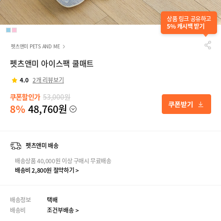
상품 링크 공유하고
5% 캐시백 받기
펫츠앤미 PETS AND ME
펫츠앤미 아이스팩 쿨매트
4.0
2개 리뷰보기
쿠폰할인가
53,000원
8%
48,760원
펫츠앤미 배송
배송상품 40,000원 이상 구매시 무료배송
배송비 2,800원 절약하기 >
배송정보
택배
배송비
조건부배송 >