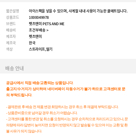
짧은설명
아이스팩을 넣을 수 있으며, 사계절 내내 사용이 가능한 쿨매트입니다.
상품코드
1000049978
브랜드
펫츠앤미 PETS AND ME
배송비
조건부배송 >
제조자
펫츠앤미
제조국
한국
색상
스트라이프,딸기
배송 안내
공급사에서
직접
배송
/
교환되는
상품입니다
.
출고지
/
수거지가
상이하여
네이버페이
자동수거가
불가
하므로
고객센터로
문
의
부탁드립니다
.
- 결제완료 후 배송 전 제품 변경 희망하시는 경우 취소 후 재결제 부탁드립니다.
- 상품준비중으로 넘어갈 경우 취소가 어렵습니다.
- 고객센터를 통한 변경 및 취소를 요청하시는 경우 순차적으로 처리드리고 있으나, 문
의량에 따라 답변이 늦어지면 요청이 반영되지 않고 발송될 수 있으며 이는 교환 및 환
불 사유가 되지 않습니다.