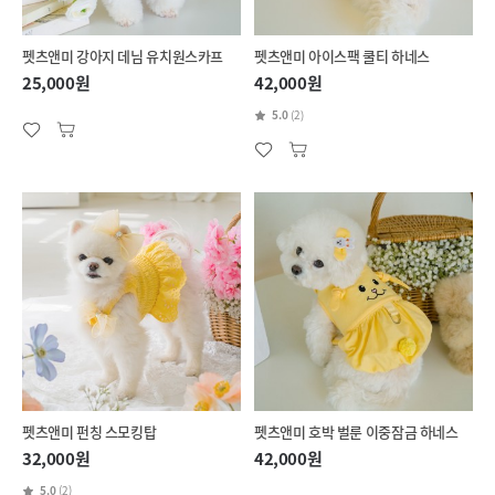
펫츠앤미 강아지 데님 유치원스카프
펫츠앤미 아이스팩 쿨티 하네스
25,000원
42,000원
5.0
(2)
펫츠앤미 펀칭 스모킹탑
펫츠앤미 호박 벌룬 이중잠금 하네스
32,000원
42,000원
5.0
(2)