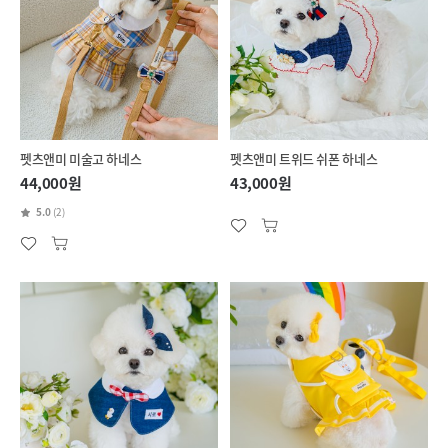
펫츠앤미 미술고 하네스
펫츠앤미 트위드 쉬폰 하네스
44,000원
43,000원
5.0
(2)