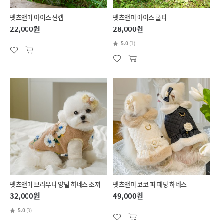
펫츠앤미 아이스 썬캡
펫츠앤미 아이스 쿨티
22,000원
28,000원
5.0
(1)
펫츠앤미 브라우니 양털 하네스 조끼
펫츠앤미 코코 퍼 패딩 하네스
32,000원
49,000원
5.0
(3)