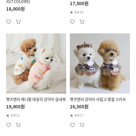
리(7 COLORS)
17,500원
18,000원
5.0
(4)
펫츠앤미 애니멀 데일리 강아지 실내복
펫츠앤미 강아지 사립고 명찰 스카프
19,000원
26,500원
5.0
(1)
4.9
(7)