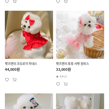
펫츠앤미 코듀로이 하네스
펫츠앤미 튜튜 샤벳 원피스
44,000원
33,000원
5.0
(2)