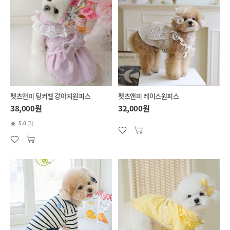
펫츠앤미 팅커벨 강아지원피스
펫츠앤미 레이스원피스
38,000원
32,000원
5.0
(3)