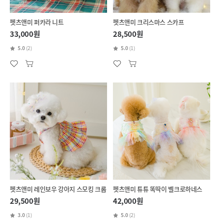
펫츠앤미 퍼카라 니트
펫츠앤미 크리스마스 스카프
33,000원
28,500원
5.0
(2)
5.0
(1)
펫츠앤미 레인보우 강아지 스모킹 크롭
펫츠앤미 튜튜 똑딱이 벨크로하네스
29,500원
42,000원
3.0
(1)
5.0
(2)