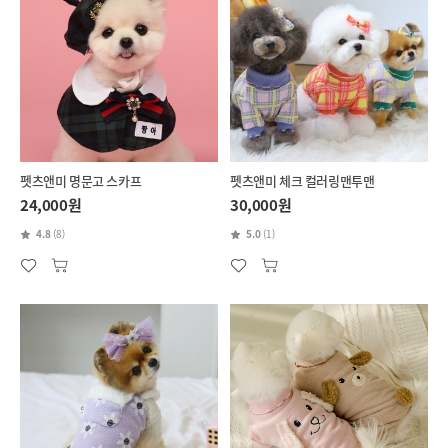
펫츠앤미 명문고 스카프
펫츠앤미 체크 컬러링맨투맨
24,000원
30,000원
4.8
(8)
5.0
(1)