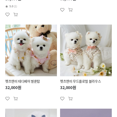
5.0
(1)
펫츠앤미 테디베어 벌룬탑
펫츠앤미 무드플로럴 블라우스
32,000원
32,000원