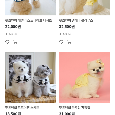
펫츠앤미 데일리 스트라이프 티셔츠
펫츠앤미 엘레나 블라우스
22,000원
32,500원
5.0
(4)
5.0
(5)
펫츠앤미 코코쉬폰 스카프
펫츠앤미 블루밍 펀칭탑
18,500원
31,000원