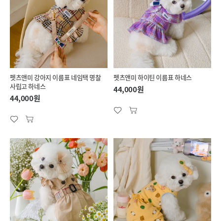
펫츠앤미 강아지 이름표 네임택 명찰
펫츠앤미 하이틴 이름표 하네스
사립고 하네스
44,000원
44,000원