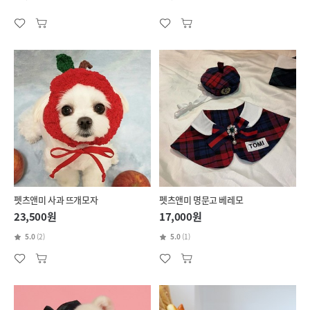
펫츠앤미 사과 뜨개모자
펫츠앤미 명문고 베레모
23,500원
17,000원
5.0
(2)
5.0
(1)