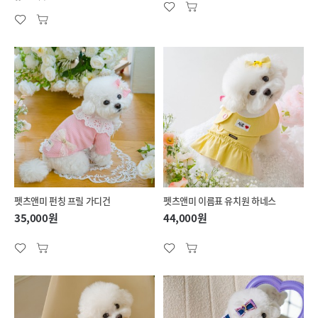
펫츠앤미 펀칭 프릴 가디건
펫츠앤미 이름표 유치원 하네스
35,000원
44,000원