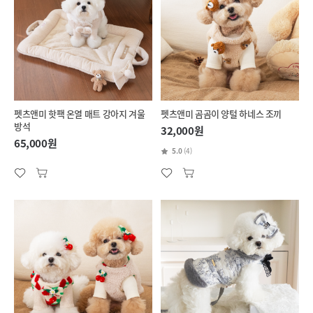
펫츠앤미 핫팩 온열 매트 강아지 겨울
펫츠앤미 곰곰이 양털 하네스 조끼
방석
32,000원
65,000원
5.0
(4)