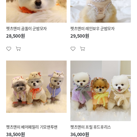
펫츠앤미 곰돌이 군밤모자
펫츠앤미 레인보우 군밤모자
28,500원
29,500원
펫츠앤미 베어패밀리 기모맨투맨
펫츠앤미 프릴 후드후리스
38,500원
36,000원