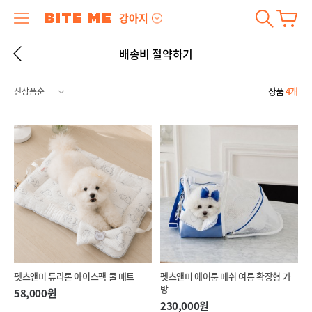
강아지
배송비 절약하기
상품
4개
펫츠앤미 듀라론 아이스팩 쿨 매트
펫츠앤미 에어룸 메쉬 여름 확장형 가
방
58,000원
230,000원