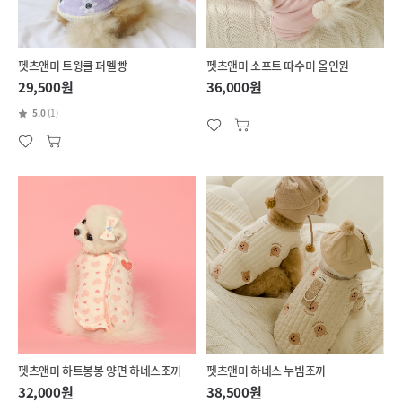
펫츠앤미 트윙클 퍼멜빵
펫츠앤미 소프트 따수미 올인원
29,500원
36,000원
5.0
(1)
펫츠앤미 하트봉봉 양면 하네스조끼
펫츠앤미 하네스 누빔조끼
32,000원
38,500원