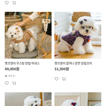
펫츠앤미 무스탕 양털 하네스
펫츠앤미 할머니 양면 양털조끼
49,000원
31,500원
5.0
(2)