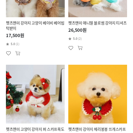
펫츠앤미 강아지 고양이 베이비 베어빕
펫츠앤미 애니멀 블로썸 강아지 티셔츠
턱받이
26,500원
17,500원
5.0
(2)
5.0
(1)
펫츠앤미 고양이 강아지 퍼 스카프목도
펫츠앤미 강아지 체리봉봉 뜨개스카프