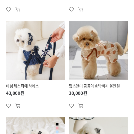
데님 뷔스티에 하네스
펫츠앤미 곰곰이 호박바지 올인원
43,000원
30,000원