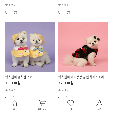
5.0
(1)
4.6
(9)
펫츠앤미 유치원 스카프
펫츠앤미 체리봉봉 양면 하네스조끼
25,000원
32,000원
5.0
(7)
4.5
(4)
홈
장바구니
찜
MY