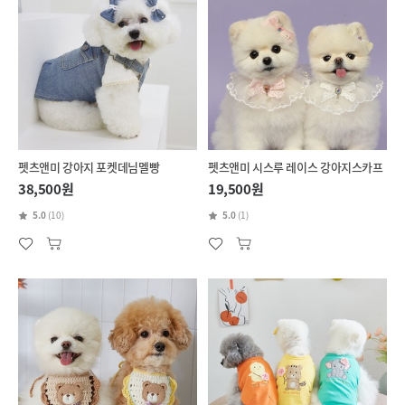
펫츠앤미 강아지 포켓데님멜빵
펫츠앤미 시스루 레이스 강아지스카프
38,500원
19,500원
5.0
(10)
5.0
(1)