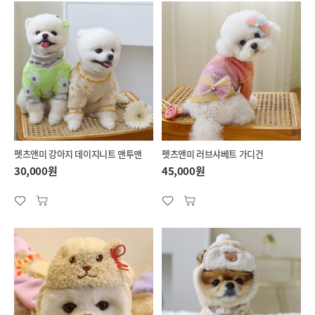
펫츠앤미 강아지 데이지니트 맨투맨
펫츠앤미 러브샤베트 가디건
30,000원
45,000원