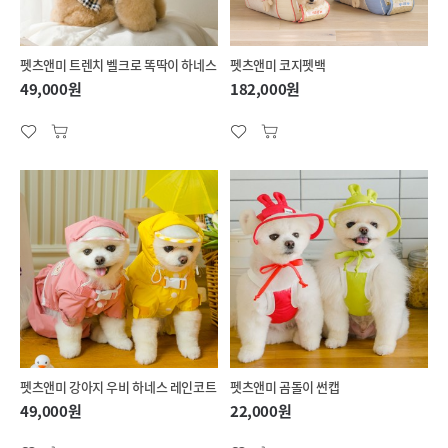
펫츠앤미 트렌치 벨크로 똑딱이 하네스
펫츠앤미 코지펫백
49,000원
182,000원
펫츠앤미 강아지 우비 하네스 레인코트
펫츠앤미 곰돌이 썬캡
49,000원
22,000원