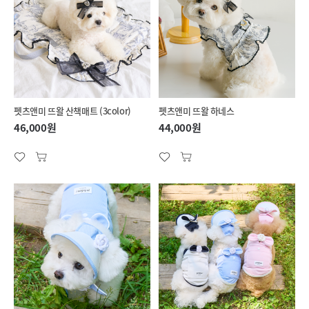
펫츠앤미 뜨왈 산책매트 (3color)
펫츠앤미 뜨왈 하네스
46,000원
44,000원