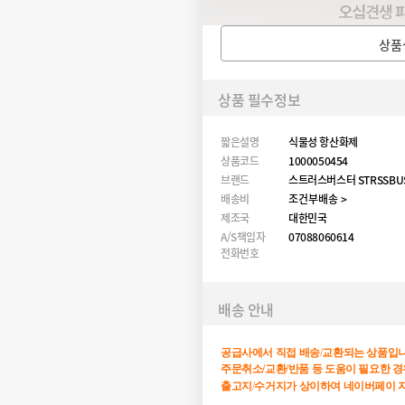
상품
상품 필수정보
짧은설명
식물성 항산화제
상품코드
1000050454
브랜드
스트러스버스터 STRSSBU
배송비
조건부배송 >
제조국
대한민국
A/S책임자
07088060614
전화번호
배송 안내
공급사에서
직접
배송
/
교환되는
상품입
주문취소/교환/반품 등 도움이 필요한 경
출고지
/
수거지가
상이하여
네이버페이