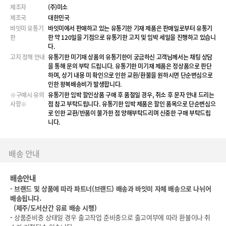
제조자
(주)미소
제조국
대한민국
바잇미 유통기
바잇미에서 판매하고 있는 유통기한 기재 제품은 판매일로부터 유통기
한
한 약 120일을 기점으로 유통기한 고지 및 임박 세일을 진행하고 있습니
다.
고지 정책 안내
유통기한 미기재 상품의 유통기한이 궁금하신 고객님께서는 채팅 상담
을 통해 문의 부탁 드립니다. 유통기한 미기재 제품은 정상품으로 판단
하며, 상기 내용 미 확인으로 인한 교환/환불을 원하시면 단순변심으로
인한 왕복배송비가 발생합니다.
※구매시 유의
유통기한 임박 할인상품 구매 후 품절일 경우, 취소 후 문자 안내 드리는
사항※
점 참고 부탁드립니다. 유통기한 임박 제품은 할인 품목으로 단순변심으
로 인한 교환/반품이 불가한 점 양해부탁드리며 신중한 구매 부탁드립
니다.
배송 안내
배송안내
-
브랜드 및 상품에 따라 파트너(브랜드) 배송과 바잇미 자체 배송으로 나뉘어
배송됩니다.
(
제주/도서산간 유료 배송 시행)
-
상품준비중 상태일 경우 출고작업 준비중으로 출고여부에 따라 환불이나 취