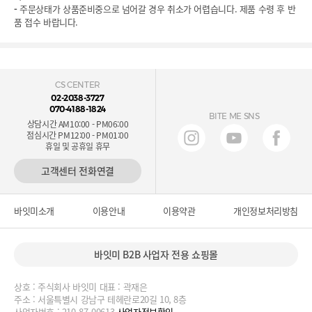
-
주문상태가 상품준비중으로 넘어갈 경우 취소가 어렵습니다. 제품 수령 후 반
품 접수 바랍니다.
CS CENTER
02-2038-3727
070-4188-1824
BITE ME SNS
상담시간 AM10:00 - PM06:00
점심시간 PM12:00 - PM01:00
휴일 및 공휴일 휴무
고객센터 전화연결
바잇미소개
이용안내
이용약관
개인정보처리방침
바잇미 B2B 사업자 전용 쇼핑몰
상호 : 주식회사 바잇미 대표 : 곽재은
주소 : 서울특별시 강남구 테헤란로20길 10, 8층
사업자번호 : 210-87-00613
사업자정보확인