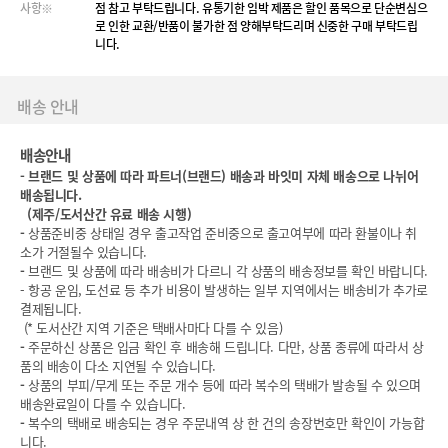
사항※
점 참고 부탁드립니다. 유통기한 임박 제품은 할인 품목으로 단순변심으
로 인한 교환/반품이 불가한 점 양해부탁드리며 신중한 구매 부탁드립
니다.
배송 안내
배송안내
-
브랜드 및 상품에 따라 파트너(브랜드) 배송과 바잇미 자체 배송으로 나뉘어
배송됩니다.
(
제주/도서산간 유료 배송 시행)
-
상품준비중 상태일 경우 출고작업 준비중으로 출고여부에 따라 환불이나 취
소가 거절될수 있습니다.
-
브랜드 및 상품에 따라 배송비가 다르니 각 상품의 배송정보를 확인 바랍니다.
- 항공 운임, 도선료 등 추가 비용이 발생하는 일부 지역에서는 배송비가 추가로
결제됩니다.
(* 도서산간 지역 기준은 택배사마다 다를 수 있음)
-
주문하신 상품은 입금 확인 후 배송해 드립니다. 다만, 상품 종류에 따라서 상
품의 배송이 다소 지연될 수 있습니다.
-
상품의 부피/무게 또는 주문 개수 등에 따라 복수의 택배가 발송될 수 있으며
배송완료일이 다를 수 있습니다.
-
복수의 택배로 배송되는 경우 주문내역 상 한 건의 송장번호만 확인이 가능합
니다.