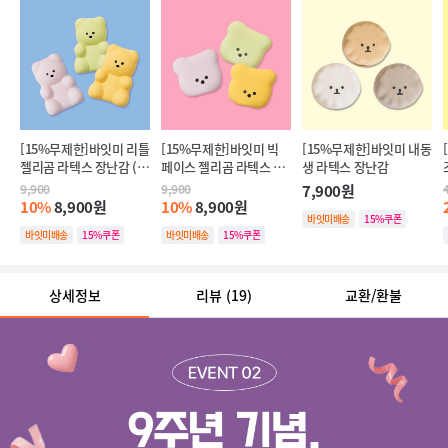
[15%무제한]바잇미 리틀 
[15%무제한]바잇미 빅 
[15%무제한]바잇미 내동
젤리곰 라텍스 장난감 (3
페이스 젤리곰 라텍스 장
생 라텍스 장난감
개입)
난감 (3개입)
9,900
9,900
7,900원
10%
8,900원
10%
8,900원
바잇미배송
15%쿠폰
바잇미배송
15%쿠폰
바잇미배송
15%쿠폰
상세정보
리뷰
(19)
교환/환불