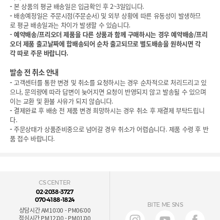
-
본 상품의 평균 배송일은 입금확인 후 2~3일입니다.
-
배송예정일은 주문시점(주문순서) 및 외부 상황에 따른 유동성이 발생하므
로 평균 배송일과는 차이가 발생할 수 있습니다.
-
예약배송/프리오더 제품을 다른 상품과 함께 구매하시는 경우 예약배송/프리
오더 제품 출고날짜에 합배송되어 순차 출고되므로 별도배송을 원하시면 각
각 따로 주문 바랍니다.
발송 전 취소 안내
-
고객센터를 통한 변경 및 취소를 요청하시는 경우 순차적으로 처리드리고 있
으나, 문의량에 따라 답변이 늦어지면 요청이 반영되지 않고 발송될 수 있으며
이는 교환 및 환불 사유가 되지 않습니다.
-
결제완료 후 배송 전 제품 변경 희망하시는 경우 취소 후 재결제 부탁드립니
다.
-
주문상태가 상품준비중으로 넘어갈 경우 취소가 어렵습니다. 제품 수령 후 반
품 접수 바랍니다.
CS CENTER
02-2038-3727
070-4188-1824
BITE ME SNS
상담시간 AM10:00 - PM06:00
점심시간 PM12:00 - PM01:00