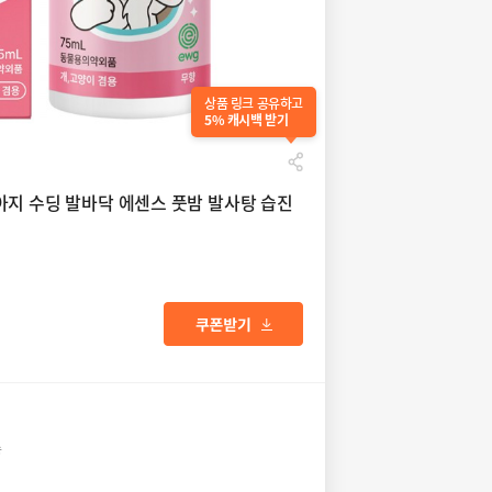
상품 링크 공유하고
5% 캐시백 받기
아지 수딩 발바닥 에센스 풋밤 발사탕 습진
송