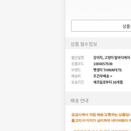
상품
상품 필수정보
짧은설명
강아지, 고양이 발바닥케어
상품코드
1000057939
브랜드
펫생각 THINKPETS
배송비
조건부배송 >
유효기간
제조일로부터 36개월
배송 안내
공급사에서
직접
배송
/
교환되는
상품입
출고지
/
수거지가
상이하여
네이버페이