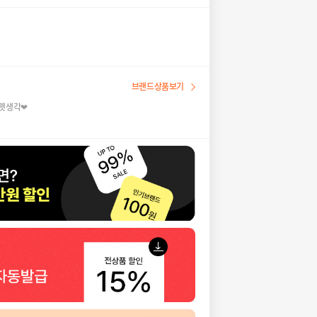
브랜드상품보기
 펫생각❤