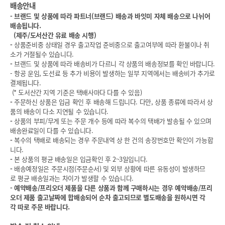
배송안내
-
브랜드 및 상품에 따라 파트너(브랜드) 배송과 바잇미 자체 배송으로 나뉘어
배송됩니다.
(
제주/도서산간 유료 배송 시행)
-
상품준비중 상태일 경우 출고작업 준비중으로 출고여부에 따라 환불이나 취
소가 거절될수 있습니다.
-
브랜드 및 상품에 따라 배송비가 다르니 각 상품의 배송정보를 확인 바랍니다.
- 항공 운임, 도선료 등 추가 비용이 발생하는 일부 지역에서는 배송비가 추가로
결제됩니다.
(* 도서산간 지역 기준은 택배사마다 다를 수 있음)
-
주문하신 상품은 입금 확인 후 배송해 드립니다. 다만, 상품 종류에 따라서 상
품의 배송이 다소 지연될 수 있습니다.
-
상품의 부피/무게 또는 주문 개수 등에 따라 복수의 택배가 발송될 수 있으며
배송완료일이 다를 수 있습니다.
-
복수의 택배로 배송되는 경우 주문내역 상 한 건의 송장번호만 확인이 가능합
니다.
-
본 상품의 평균 배송일은 입금확인 후 2~3일입니다.
-
배송예정일은 주문시점(주문순서) 및 외부 상황에 따른 유동성이 발생하므
로 평균 배송일과는 차이가 발생할 수 있습니다.
-
예약배송/프리오더 제품을 다른 상품과 함께 구매하시는 경우 예약배송/프리
오더 제품 출고날짜에 합배송되어 순차 출고되므로 별도배송을 원하시면 각
각 따로 주문 바랍니다.