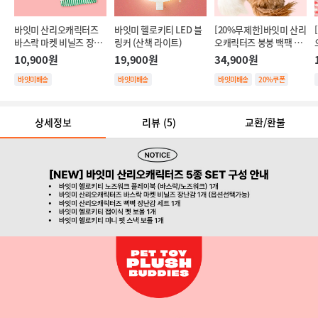
바잇미 산리오캐릭터즈 
바잇미 헬로키티 LED 블
[20%무제한]바잇미 산리
바스락 마켓 비닐즈 장난
링커 (산책 라이트)
오캐릭터즈 붕붕 백팩 파
감 2종
우치 (풉백 파우치)
10,900원
19,900원
34,900원
바잇미배송
바잇미배송
바잇미배송
20%쿠폰
상세정보
리뷰
(5)
교환/환불