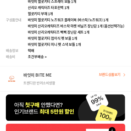
ㅤ
바잇미 헬로키티 스프레이 보틀 1개
ㅤ
산리오 캐릭터즈 타포린백 1개
ㅤ
헬로키티 부채 1개
구성품안내
바잇미 헬로키티 노즈워크 플레이북 (바스락/노즈워크) 1개
ㅤ
바잇미 산리오캐릭터즈 바스락 마켓 비닐즈 장난감 1개 (옵션선택가능)
ㅤ
바잇미 산리오캐릭터즈 삑삑 장난감 세트 1개
ㅤ
바잇미 헬로키티 접이식 펫 보울 1개
ㅤ
바잇미 헬로키티 미니 펫 스낵 보틀 1개
배송정보
택배
배송비
조건부배송 >
바잇미 BITE ME
브랜드상품보기
트렌디한 반려소비생활