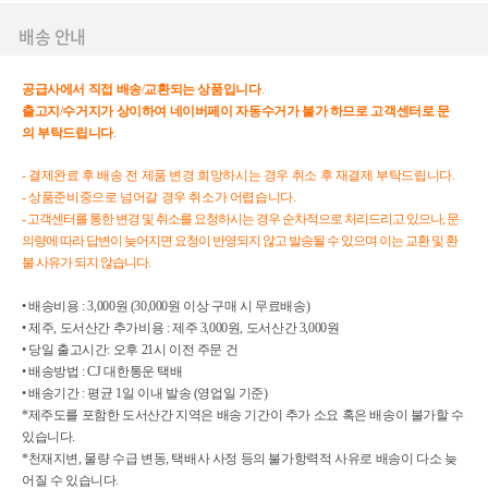
배송 안내
공급사에서
직접
배송
/
교환되는
상품입니다
.
출고지
/
수거지가
상이하여
네이버페이
자동수거가
불가
하므로
고객센터로
문
의
부탁드립니다
.
- 결제완료 후 배송 전 제품 변경 희망하시는 경우 취소 후 재결제 부탁드립니다.
- 상품준비중으로 넘어갈 경우 취소가 어렵습니다.
- 고객센터를 통한 변경 및 취소를 요청하시는 경우 순차적으로 처리드리고 있으나, 문
의량에 따라 답변이 늦어지면 요청이 반영되지 않고 발송될 수 있으며 이는 교환 및 환
불 사유가 되지 않습니다.
• 배송비용 : 3,000원 (30,000원 이상 구매 시 무료배송)
• 제주, 도서산간 추가비용 : 제주 3,000원, 도서산간 3,000원
• 당일 출고시간: 오후 21시 이전 주문 건
• 배송방법 : CJ 대한통운 택배
• 배송기간 : 평균 1일 이내 발송 (영업일 기준)
*제주도를 포함한 도서산간 지역은 배송 기간이 추가 소요 혹은 배송이 불가할 수
있습니다.
*천재지변, 물량 수급 변동, 택배사 사정 등의 불가항력적 사유로 배송이 다소 늦
어질 수 있습니다.