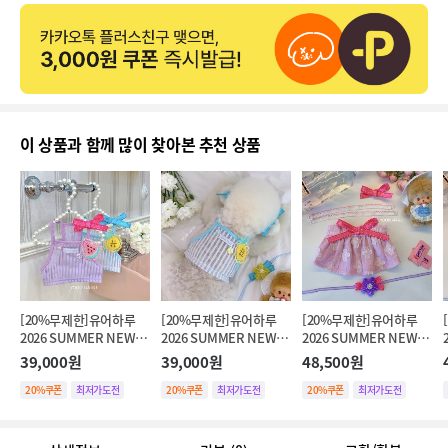
이 상품과 함께 많이 찾아본 추천 상품
[20%무제한]유어하루 
[20%무제한]유어하루 
[20%무제한]유어하루 
2026 SUMMER NEW 트
2026 SUMMER NEW 트
2026 SUMMER NEW 플
로피컬 아이스 슬리브리
로피컬 아이스 슬리브리
라워 리본 미니 스커트 핑
39,000원
39,000원
48,500원
스 퍼플 Tropical Ice 
스 블루 Tropical Ice 
크 Flower Ribbon Mini 
Sleeveless purple
20%쿠폰
최저가도전
Sleeveless blue
20%쿠폰
최저가도전
Skirt pink
20%쿠폰
최저가도전