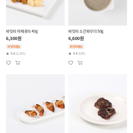
바잇미 야채큐브 40g
바잇미 소간파우더 50g
6,300원
6,600원
바잇미배송
바잇미배송
5.0
(1,201)
4.9
(185)