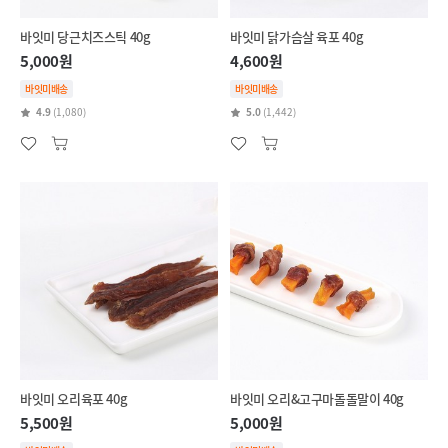
바잇미 당근치즈스틱 40g
바잇미 닭가슴살 육포 40g
5,000원
4,600원
바잇미배송
바잇미배송
4.9
(1,080)
5.0
(1,442)
바잇미 오리육포 40g
바잇미 오리&고구마돌돌말이 40g
5,500원
5,000원