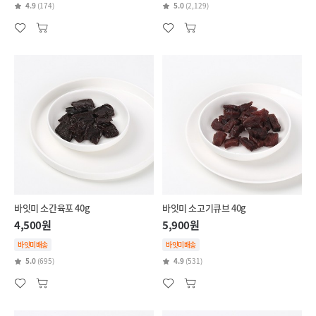
4.9
(174)
5.0
(2,129)
바잇미 소간육포 40g
바잇미 소고기큐브 40g
4,500원
5,900원
바잇미배송
바잇미배송
5.0
(695)
4.9
(531)