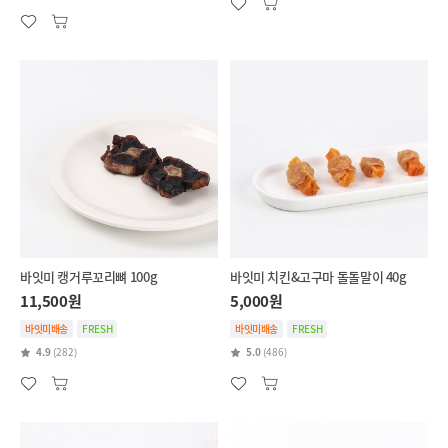
바잇미 캥거루꼬리뼈 100g
바잇미 치킨&고구마 돌돌말이 40g
11,500원
5,000원
바잇미배송
FRESH
바잇미배송
FRESH
4.9
(282)
5.0
(486)