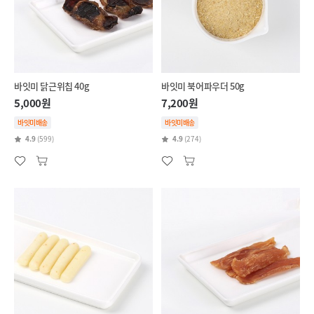
바잇미 닭근위칩 40g
바잇미 북어파우더 50g
5,000원
7,200원
바잇미배송
바잇미배송
4.9
(599)
4.9
(274)