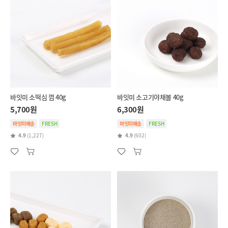
바잇미 소떡심 껌 40g
바잇미 소고기야채볼 40g
5,700원
6,300원
바잇미배송
FRESH
바잇미배송
FRESH
4.9
(1,227)
4.9
(602)