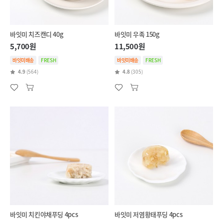
바잇미 치즈캔디 40g
바잇미 우족 150g
5,700원
11,500원
바잇미배송
FRESH
바잇미배송
FRESH
4.9
(564)
4.8
(305)
바잇미 치킨야채푸딩 4pcs
바잇미 저염황태푸딩 4pcs