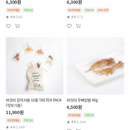
6,300원
6,300원
바잇미배송
FRESH
바잇미배송
FRESH
20%쿠폰
4.9
(142)
4.9
(171)
바잇미 강아지용 10종 TASTER PACK
바잇미 무뼈닭발 40g
(맛보기용)
6,500원
11,900원
바잇미배송
FRESH
바잇미배송
FRESH
4.9
(1,104)
4.9
(1,549)