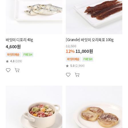
바잇미 디포리 40g
[Grande] 바잇미 오리육포 100g
4,600원
12,500
12%
11,000원
바잇미배송
FRESH
바잇미배송
FRESH
4.8
(339)
5.0
(2,964)