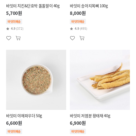
바잇미 치킨&단호박 돌돌말이 40g
바잇미 송아지목뼈 100g
5,700원
8,000원
바잇미배송
바잇미배송
4.9
(372)
4.9
(495)
바잇미 야채파우더 50g
바잇미 저염분 황태채 40g
6,600원
6,900원
바잇미배송
바잇미배송