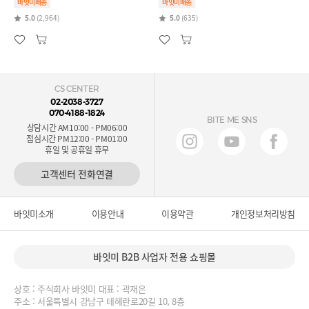
바잇미배송
바잇미배송
5.0
(2,964)
5.0
(635)
CS CENTER
02-2038-3727
070-4188-1824
BITE ME SNS
상담시간 AM10:00 - PM06:00
점심시간 PM12:00 - PM01:00
휴일 및 공휴일 휴무
고객센터 전화연결
바잇미소개
이용안내
이용약관
개인정보처리방침
바잇미 B2B 사업자 전용 쇼핑몰
상호 : 주식회사 바잇미 대표 : 곽재은
주소 : 서울특별시 강남구 테헤란로20길 10, 8층