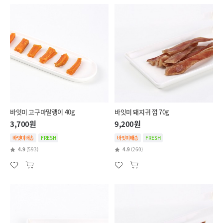
바잇미 고구마말랭이 40g
바잇미 돼지귀 껌 70g
3,700원
9,200원
바잇미배송
FRESH
바잇미배송
FRESH
4.9
(593)
4.9
(260)