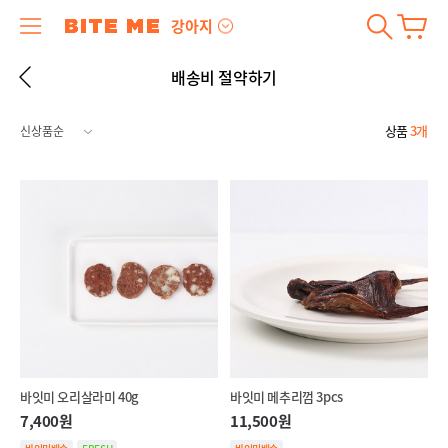
강아지
배송비 절약하기
상품
3개
바잇미 오리살라미 40g
바잇미 메추리껌 3pcs
7,400원
11,500원