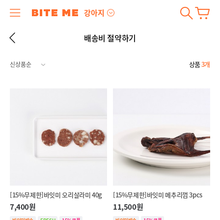
강아지
배송비 절약하기
상품
3개
[15%무제한]바잇미 오리살라미 40g
[15%무제한]바잇미 메추리껌 3pcs
7,400원
11,500원