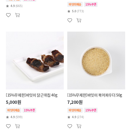
바잇미배송
15%쿠폰
4.9
(665)
5.0
(773)
[15%무제한]바잇미 닭근위칩 40g
[15%무제한]바잇미 북어파우더 50g
5,000원
7,200원
바잇미배송
15%쿠폰
바잇미배송
15%쿠폰
4.9
(599)
4.9
(274)