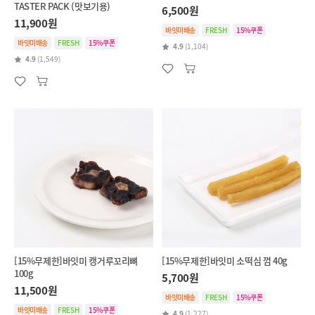
TASTER PACK (맛보기용)
6,500원
11,900원
바잇미배송
FRESH
15%쿠폰
바잇미배송
FRESH
15%쿠폰
4.9
(1,104)
4.9
(1,549)
[15%무제한]바잇미 캥거루꼬리뼈
[15%무제한]바잇미 소떡심 껌 40g
100g
5,700원
11,500원
바잇미배송
FRESH
15%쿠폰
바잇미배송
FRESH
15%쿠폰
4.9
(1,227)