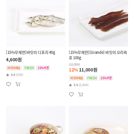
[15%무제한]바잇미 디포리 40g
[15%무제한][Grande] 바잇미 오리육
포 100g
4,600원
12,500
바잇미배송
FRESH
15%쿠폰
12%
11,000원
4.8
(339)
바잇미배송
FRESH
15%쿠폰
5.0
(2,964)