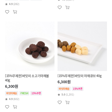
4.9
(282)
[15%무제한]바잇미 소고기야채볼
[15%무제한]바잇미 야채큐브 40g
40g
6,300원
6,300원
바잇미배송
15%쿠폰
바잇미배송
FRESH
15%쿠폰
5.0
(1,201)
4.9
(602)