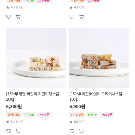
바잇미배송
FRESH
15%쿠폰
바잇미배송
15%쿠폰
4.9
(212)
4.9
(246)
[15%무제한]바잇미 치킨야채스팀
[15%무제한]바잇미 오리야채스팀
100g
100g
6,300원
6,900원
바잇미배송
FRESH
15%쿠폰
바잇미배송
FRESH
15%쿠폰
5.0
(442)
5.0
(470)