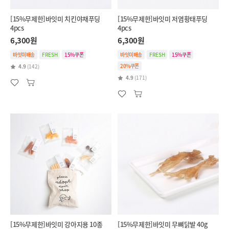
[15%무제한]바잇미 치킨야채푸딩
[15%무제한]바잇미 저염황태푸딩
4pcs
4pcs
6,300원
6,300원
바잇미배송
FRESH
15%쿠폰
바잇미배송
FRESH
15%쿠폰
20%쿠폰
4.9
(142)
4.9
(171)
[15%무제한]바잇미 강아지용 10종
[15%무제한]바잇미 무뼈닭발 40g