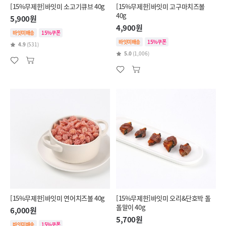
[15%무제한]바잇미 소고기큐브 40g
[15%무제한]바잇미 고구마치즈볼
40g
5,900원
4,900원
바잇미배송
15%쿠폰
바잇미배송
15%쿠폰
4.9
(531)
5.0
(1,006)
[15%무제한]바잇미 연어치즈볼 40g
[15%무제한]바잇미 오리&단호박 돌
돌말이 40g
6,000원
5,700원
바잇미배송
15%쿠폰