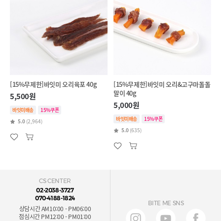
[15%무제한]바잇미 오리육포 40g
[15%무제한]바잇미 오리&고구마돌돌
말이 40g
5,500원
5,000원
바잇미배송
15%쿠폰
바잇미배송
15%쿠폰
5.0
(2,964)
5.0
(635)
CS CENTER
02-2038-3727
070-4188-1824
BITE ME SNS
상담시간 AM10:00 - PM06:00
점심시간 PM12:00 - PM01:00