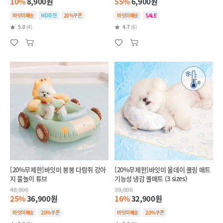
10%
8,900원
55%
6,900원
바잇미배송
MD추천
20%쿠폰
바잇미배송
SALE
5.0
(4)
4.7
(6)
[20%무제한]바잇미 붕붕 다람쥐 강아
[20%무제한]바잇미 올데이 쿨링 매트
지 물놀이 튜브
기능성 냉감 쿨매트 (3 sizes)
48,900
39,000
25%
36,900원
16%
32,900원
바잇미배송
20%쿠폰
바잇미배송
20%쿠폰