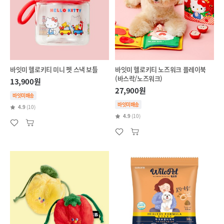
바잇미 헬로키티 미니 펫 스낵 보틀
바잇미 헬로키티 노즈워크 플레이북
(바스락/노즈워크)
13,900원
27,900원
바잇미배송
바잇미배송
4.9
(10)
4.9
(10)