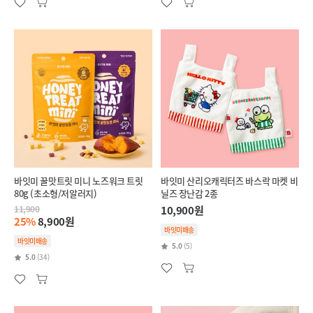
바잇미 꿀맛트릿 미니 노즈워크 트릿
바잇미 산리오캐릭터즈 바스락 마켓 비
80g (초소형/저알러지)
닐즈 장난감 2종
11,900
10,900원
25%
8,900원
바잇미배송
바잇미배송
5.0
(5)
5.0
(34)