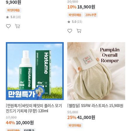
9,900원
20,900
10%
18,900원
바잇미배송
바잇미배송
20%쿠폰
5.0
(18)
5.0
(15)
[만원특가]바잇미 헤잇미 플러스 모기
[웰컴딜] SSFW 라스트피스 15,900원
진드기 기피제 (무향) 120ml
55,000
25%
41,000원
17,900
44%
10,000원
바잇미배송
바잇미배송
타임특가