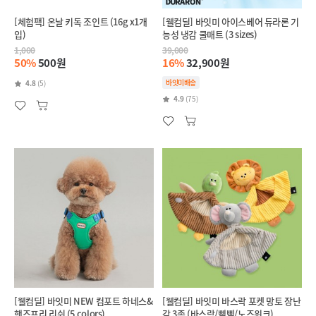
[체험팩] 온날 키독 조인트 (16g x1개
[웰컴딜] 바잇미 아이스베어 듀라론 기
입)
능성 냉감 쿨매트 (3 sizes)
1,000
39,000
50%
500원
16%
32,900원
바잇미배송
4.8
(5)
4.9
(75)
[웰컴딜] 바잇미 NEW 컴포트 하네스&
[웰컴딜] 바잇미 바스락 포켓 망토 장난
핸즈프리 리쉬 (5 colors)
감 3종 (바스락/삑삑/노즈워크)