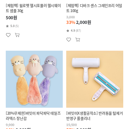
[체험팩] 윌로펫 헬시포뮬러 헬시웨이
[체험팩] 디바크 센스 그레인프리 어덜
트 샘플 30g
트 100g
500원
3,000
33%
2,000원
5.0
(5)
4.9
(87)
[20%무제한]바잇미 파닥파닥 테일즈
[바잇미X생활공작소] 반려동물 털제거
라텍스 장난감
반영구 롤클리너
9,900
15,500