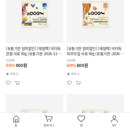
[유통기한 임박할인] [체험팩] 닥터독
[유통기한 임박할인] [체험팩] 닥터독
관절 사료 50g (유통기한 :2026-11-
피부모질 사료 50g (유통기한 :2026-
28)
11-27)
2,000
2,000
55%
900원
60%
800원
5.0
(1)
5.0
(1)
홈
장바구니
찜
MY