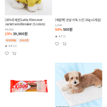
[20%무제한]Latta Filmcover
[체험팩] 온날 키독 스킨 (16g x1개입)
Jacket windbreaker (3 colors)
1,000
50%
500원
46,900
15%
39,900원
4.7
(3)
바잇미배송
20%쿠폰
5.0
(22)