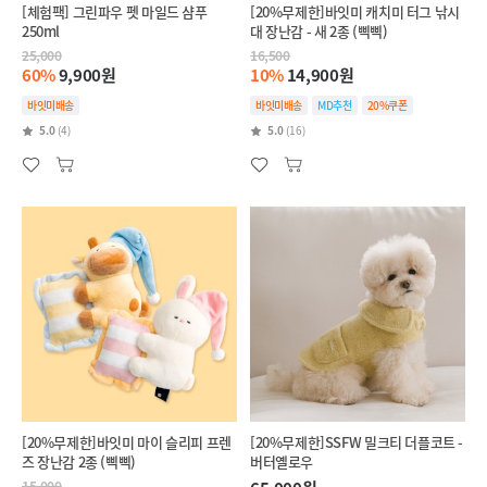
[체험팩] 그린파우 펫 마일드 샴푸
[20%무제한]바잇미 캐치미 터그 낚시
250ml
대 장난감 - 새 2종 (삑삑)
25,000
16,500
60%
9,900원
10%
14,900원
바잇미배송
바잇미배송
MD추천
20%쿠폰
5.0
(4)
5.0
(16)
[20%무제한]바잇미 마이 슬리피 프렌
[20%무제한]SSFW 밀크티 더플코트 -
즈 장난감 2종 (삑삑)
버터옐로우
15,000