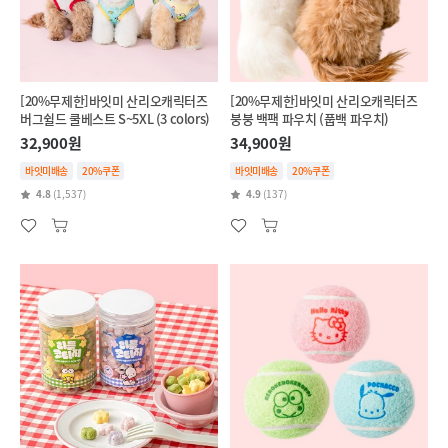
[20%무제한]바잇미 산리오캐릭터즈
[20%무제한]바잇미 산리오캐릭터즈
버그쉴드 쿨베스트 S~5XL (3 colors)
붕붕 백팩 파우치 (풉백 파우치)
32,900원
34,900원
바잇미배송
20%쿠폰
바잇미배송
20%쿠폰
4.8
(1,537)
4.9
(137)