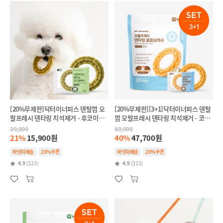
[20%무제한]닥터이너피스 덴탈껌 오
[20%무제한][3+1]닥터이너피스 덴탈
랄프레시 덴타링 치석제거 - 후코이단
껌 오랄프레시 덴타링 치석제거 - 코코
(인텐시브,항산화)
넛(릴랙스,스트레스완화)
20,000
80,000
21%
15,900원
40%
47,700원
바잇미배송
20%쿠폰
바잇미배송
20%쿠폰
4.9
(323)
4.9
(323)