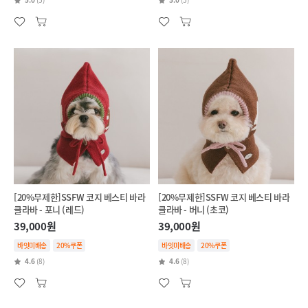
[20%무제한]SSFW 코지 베스티 바라
[20%무제한]SSFW 코지 베스티 바라
클라바 - 포니 (레드)
클라바 - 버니 (초코)
39,000원
39,000원
바잇미배송
20%쿠폰
바잇미배송
20%쿠폰
4.6
(8)
4.6
(8)