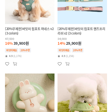
[20%무제한]바잇미 컴포트 하네스 v2
[20%무제한]바잇미 컴포트 핸즈프리
(3 colors)
리쉬 v2 (3 colors)
47,500
34,900
16%
39,900원
14%
29,900원
바잇미배송
20%쿠폰
바잇미배송
20%쿠폰
4.9
(1,176)
4.9
(1,156)