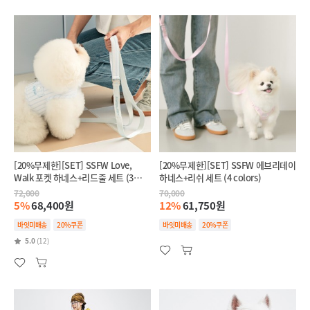
[20%무제한][SET] SSFW Love,
[20%무제한][SET] SSFW 에브리데이
Walk 포켓 하네스+리드줄 세트 (3
하네스+리쉬 세트 (4 colors)
colors)
72,000
70,000
5%
68,400원
12%
61,750원
바잇미배송
20%쿠폰
바잇미배송
20%쿠폰
5.0
(12)