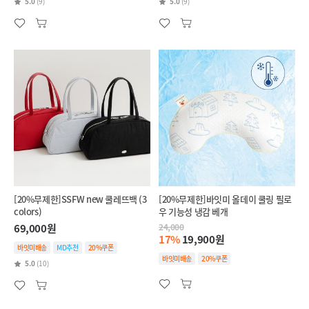
5.0
(9)
5.0
(9)
[20%무제한]SSFW new 쿨레뜨백 (3
[20%무제한]바잇미 올데이 쿨링 필로
colors)
우 기능성 냉감 베개
69,000원
24,000
17%
19,900원
바잇미배송
MD추천
20%쿠폰
바잇미배송
20%쿠폰
5.0
(10)