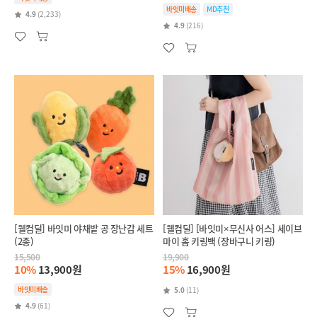
바잇미배송
MD추천
4.9
(2,233)
4.9
(216)
[웰컴딜] 바잇미 야채밭 공 장난감 세트
[웰컴딜] [바잇미×무신사 어스] 세이브
(2종)
마이 홈 키링백 (장바구니 키링)
15,500
19,900
10%
13,900원
15%
16,900원
바잇미배송
5.0
(11)
4.9
(61)