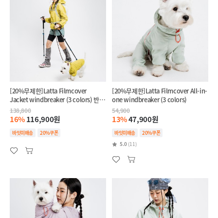
[20%무제한]Latta Filmcover
[20%무제한]Latta Filmcover All-in-
Jacket windbreaker (3 colors) 반려
one windbreaker (3 colors)
견+반려인 SET
138,800
54,900
16%
116,900원
13%
47,900원
바잇미배송
20%쿠폰
바잇미배송
20%쿠폰
5.0
(11)