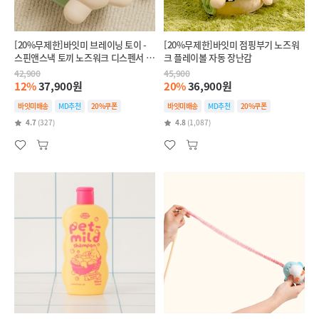
[20%무제한]바잇미 브레이닝 토이 -
[20%무제한]바잇미 점핑부기 노즈워
스핀앤스낵 토끼 노즈워크 디스펜서 장
크 플레이볼 자동 장난감
난감
42,900
45,900
12%
37,900원
20%
36,900원
바잇미배송
MD추천
20%쿠폰
바잇미배송
MD추천
20%쿠폰
4.7
(327)
4.8
(1,087)