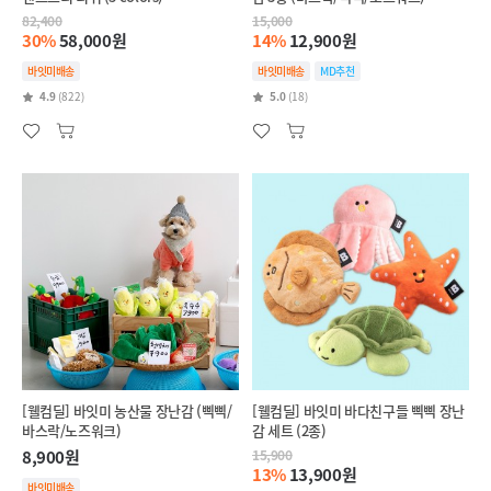
82,400
15,000
30%
58,000원
14%
12,900원
바잇미배송
바잇미배송
MD추천
4.9
(822)
5.0
(18)
[웰컴딜] 바잇미 농산물 장난감 (삑삑/
[웰컴딜] 바잇미 바다친구들 삑삑 장난
바스락/노즈워크)
감 세트 (2종)
8,900원
15,900
13%
13,900원
바잇미배송