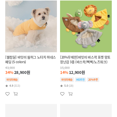
[웰컴딜] 바잇미 웜허그 노터치 하네스
[20%무제한]바잇미 바스락 포켓 망토
패딩 (5 colors)
장난감 3종 (바스락/삑삑/노즈워크)
43,900
15,000
34%
28,900원
14%
12,900원
바잇미배송
바잇미배송
MD추천
20%쿠폰
4.9
(313)
5.0
(18)