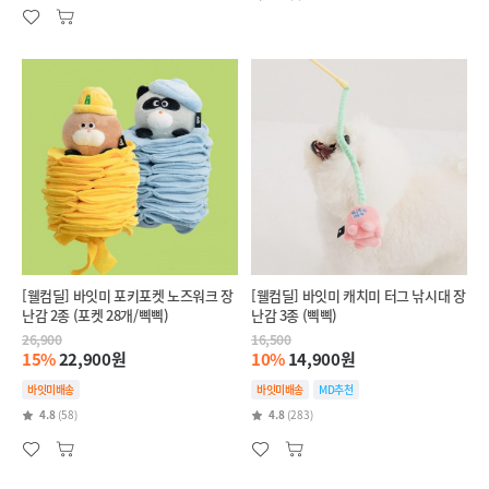
[웰컴딜] 바잇미 포키포켓 노즈워크 장
[웰컴딜] 바잇미 캐치미 터그 낚시대 장
난감 2종 (포켓 28개/삑삑)
난감 3종 (삑삑)
26,900
16,500
15%
22,900원
10%
14,900원
바잇미배송
바잇미배송
MD추천
4.8
(58)
4.8
(283)