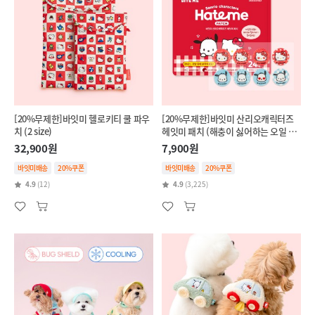
[20%무제한]바잇미 헬로키티 쿨 파우
[20%무제한]바잇미 산리오캐릭터즈
치 (2 size)
헤잇미 패치 (해충이 싫어하는 오일 함
유)
32,900원
7,900원
바잇미배송
20%쿠폰
바잇미배송
20%쿠폰
4.9
(12)
4.9
(3,225)