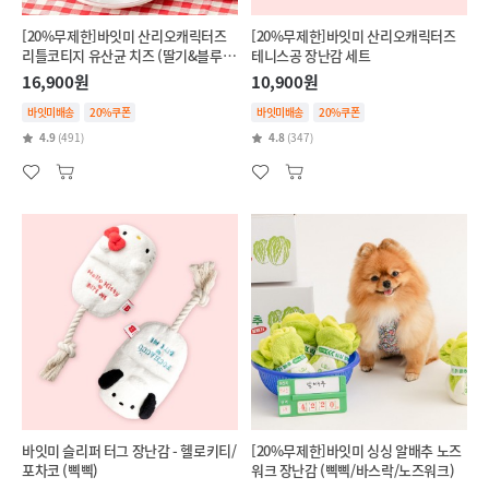
[20%무제한]바잇미 산리오캐릭터즈
[20%무제한]바잇미 산리오캐릭터즈
리틀코티지 유산균 치즈 (딸기&블루베
테니스공 장난감 세트
리/단호박&브로콜리)
16,900원
10,900원
바잇미배송
20%쿠폰
바잇미배송
20%쿠폰
4.9
(491)
4.8
(347)
바잇미 슬리퍼 터그 장난감 - 헬로키티/
[20%무제한]바잇미 싱싱 알배추 노즈
포차코 (삑삑)
워크 장난감 (삑삑/바스락/노즈워크)