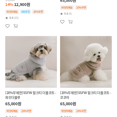
65,000원
14%
12,900원
바잇미배송
20%쿠폰
바잇미배송
MD추천
20%쿠폰
5.0
(5)
5.0
(15)
[20%무제한]SSFW 밀크티 더플코트 -
[20%무제한]SSFW 밀크티 더플코트 -
파우더블루
코코아
65,000원
65,000원
바잇미배송
20%쿠폰
바잇미배송
20%쿠폰
5.0
(5)
5.0
(5)