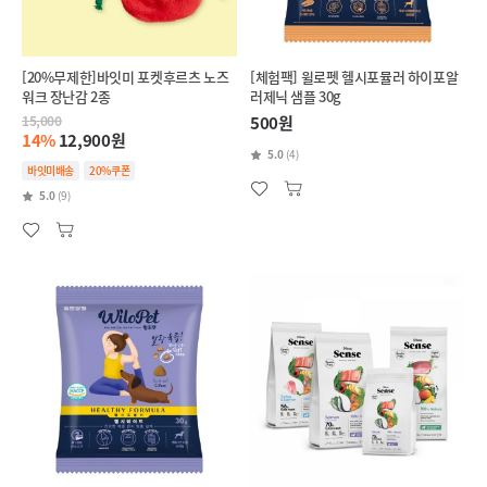
[20%무제한]바잇미 포켓후르츠 노즈
[체험팩] 윌로펫 헬시포뮬러 하이포알
워크 장난감 2종
러제닉 샘플 30g
15,000
500원
14%
12,900원
5.0
(4)
바잇미배송
20%쿠폰
5.0
(9)