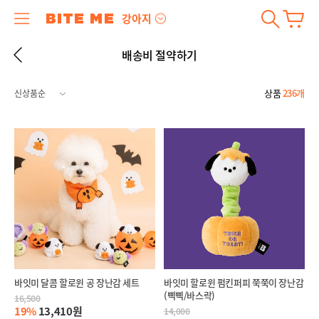
강아지
배송비 절약하기
상품
236개
바잇미 달콤 할로윈 공 장난감 세트
바잇미 할로윈 펌킨퍼피 쭉쭉이 장난감
(삑삑/바스락)
16,500
19%
13,410원
14,000