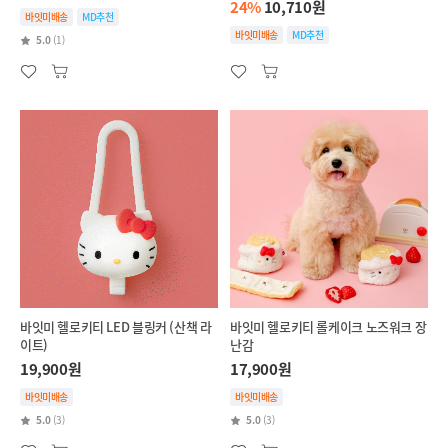
24%
10,710원
바잇미배송
MD추천
바잇미배송
MD추천
5.0
(1)
바잇미 헬로키티 LED 블링커 (산책 라
바잇미 헬로키티 롤케이크 노즈워크 장
이트)
난감
19,900원
17,900원
바잇미배송
바잇미배송
5.0
(3)
5.0
(3)