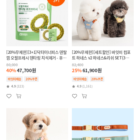
[20%무제한][3+1]닥터이너피스 덴탈
[20%무제한][세트할인] 바잇미 컴포
껌 오랄프레시 덴타링 치석제거 - 후코
트 하네스 v2 하네스&리쉬 SET(3
이단(인텐시브,항산화)
colors)
80,000
82,400
40%
47,700원
25%
61,900원
바잇미배송
20%쿠폰
바잇미배송
20%쿠폰
4.9
(323)
4.9
(1,161)