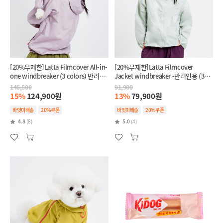
[20%무제한]Latta Filmcover All-in-
[20%무제한]Latta Filmcover
one windbreaker (3 colors) 반려견
Jacket windbreaker -반려인용 (3
+반려인 SET
colors)
146,800
91,900
15%
124,900원
13%
79,900원
바잇미배송
20%쿠폰
바잇미배송
20%쿠폰
4.8
(8)
5.0
(4)