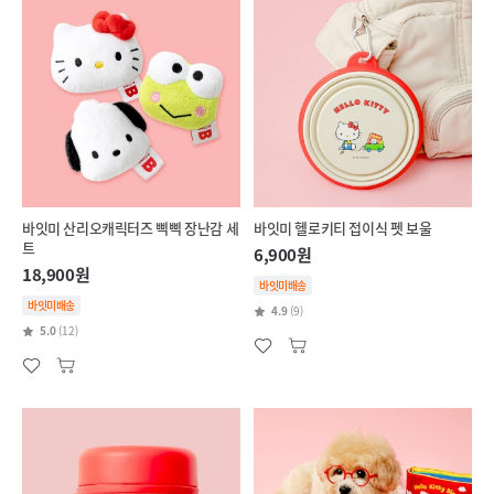
바잇미 산리오캐릭터즈 삑삑 장난감 세
바잇미 헬로키티 접이식 펫 보울
트
6,900원
18,900원
바잇미배송
바잇미배송
4.9
(9)
5.0
(12)