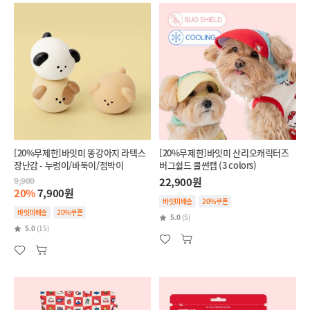
[20%무제한]바잇미 똥강아지 라텍스
[20%무제한]바잇미 산리오캐릭터즈
장난감 - 누렁이/바둑이/점박이
버그쉴드 쿨썬캡 (3 colors)
9,900
22,900원
20%
7,900원
바잇미배송
20%쿠폰
바잇미배송
20%쿠폰
5.0
(5)
5.0
(15)