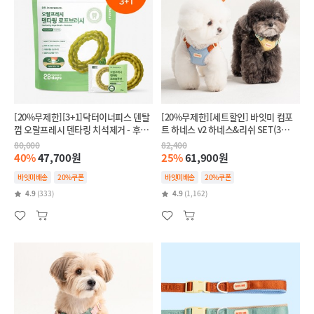
[20%무제한][3+1]닥터이너피스 덴탈
[20%무제한][세트할인] 바잇미 컴포
껌 오랄프레시 덴타링 치석제거 - 후코
트 하네스 v2 하네스&리쉬 SET(3
이단(인텐시브,항산화)
colors)
80,000
82,400
40%
47,700원
25%
61,900원
바잇미배송
20%쿠폰
바잇미배송
20%쿠폰
4.9
(333)
4.9
(1,162)