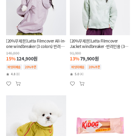
[20%무제한]Latta Filmcover All-in-
[20%무제한]Latta Filmcover
one windbreaker (3 colors) 반려견
Jacket windbreaker -반려인용 (3
+반려인 SET
colors)
146,800
91,900
15%
124,900원
13%
79,900원
바잇미배송
20%쿠폰
바잇미배송
20%쿠폰
4.8
(8)
5.0
(4)