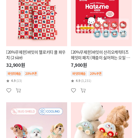
[20%무제한]바잇미 헬로키티 쿨 파우
[20%무제한]바잇미 산리오캐릭터즈
치 (2 size)
헤잇미 패치 (해충이 싫어하는 오일 함
유)
32,900원
7,900원
바잇미배송
20%쿠폰
바잇미배송
20%쿠폰
4.9
(13)
4.9
(3,231)