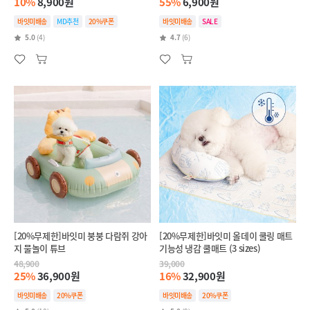
10%
8,900원
55%
6,900원
바잇미배송
MD추천
20%쿠폰
바잇미배송
SALE
5.0
(4)
4.7
(6)
[20%무제한]바잇미 붕붕 다람쥐 강아
[20%무제한]바잇미 올데이 쿨링 매트
지 물놀이 튜브
기능성 냉감 쿨매트 (3 sizes)
48,900
39,000
25%
36,900원
16%
32,900원
바잇미배송
20%쿠폰
바잇미배송
20%쿠폰