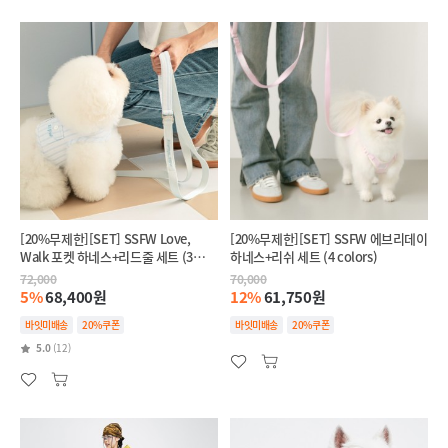
[20%무제한][SET] SSFW Love,
[20%무제한][SET] SSFW 에브리데이
Walk 포켓 하네스+리드줄 세트 (3
하네스+리쉬 세트 (4 colors)
colors)
72,000
70,000
5%
68,400원
12%
61,750원
바잇미배송
20%쿠폰
바잇미배송
20%쿠폰
5.0
(12)