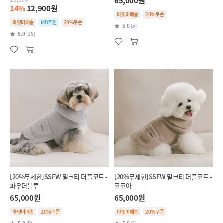
65,000원
14%
12,900원
바잇미배송
20%쿠폰
바잇미배송
MD추천
20%쿠폰
5.0
(5)
5.0
(15)
[20%무제한]SSFW 밀크티 더플코트 -
[20%무제한]SSFW 밀크티 더플코트 -
파우더블루
코코아
65,000원
65,000원
바잇미배송
20%쿠폰
바잇미배송
20%쿠폰
5.0
(5)
5.0
(5)