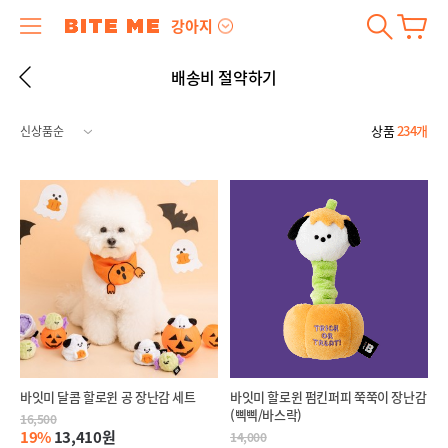
강아지
배송비 절약하기
상품
234개
바잇미 달콤 할로윈 공 장난감 세트
바잇미 할로윈 펌킨퍼피 쭉쭉이 장난감
(삑삑/바스락)
16,500
19%
13,410원
14,000