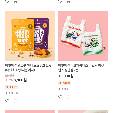
바잇미 꿀맛트릿 미니 노즈워크 트릿
바잇미 산리오캐릭터즈 바스락 마켓 비
80g (초소형/저알러지)
닐즈 장난감 2종
11,900
10,900원
25%
8,900원
바잇미배송
바잇미배송
5.0
(6)
5.0
(34)