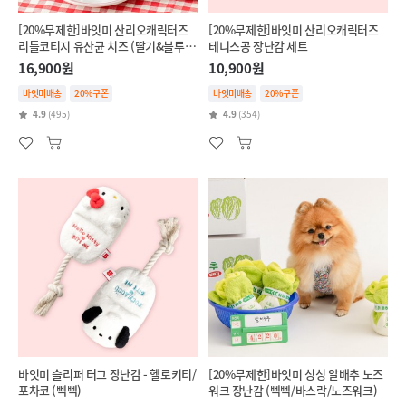
[20%무제한]바잇미 산리오캐릭터즈
[20%무제한]바잇미 산리오캐릭터즈
리틀코티지 유산균 치즈 (딸기&블루베
테니스공 장난감 세트
리/단호박&브로콜리)
16,900원
10,900원
바잇미배송
20%쿠폰
바잇미배송
20%쿠폰
4.9
(495)
4.9
(354)
바잇미 슬리퍼 터그 장난감 - 헬로키티/
[20%무제한]바잇미 싱싱 알배추 노즈
포차코 (삑삑)
워크 장난감 (삑삑/바스락/노즈워크)