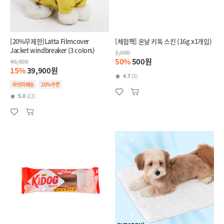
[20%무제한]Latta Filmcover
[체험팩] 온날 키독 스킨 (16g x1개입)
Jacket windbreaker (3 colors)
1,000
50%
500원
46,900
15%
39,900원
4.7
(3)
바잇미배송
20%쿠폰
5.0
(22)