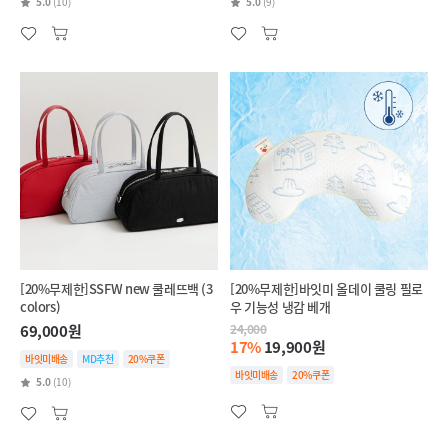
5.0
(10)
5.0
(9)
[20%무제한]SSFW new 쿨레뜨백 (3
[20%무제한]바잇미 올데이 쿨링 필로
colors)
우 기능성 냉감 베개
69,000원
24,000
17%
19,900원
바잇미배송
MD추천
20%쿠폰
바잇미배송
20%쿠폰
5.0
(10)