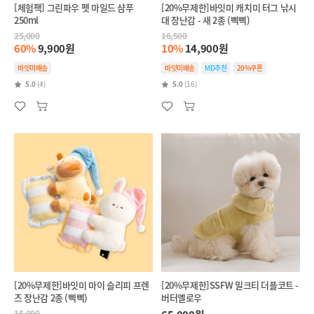
[체험팩] 그린파우 펫 마일드 샴푸
[20%무제한]바잇미 캐치미 터그 낚시
250ml
대 장난감 - 새 2종 (삑삑)
25,000
16,500
60%
9,900원
10%
14,900원
바잇미배송
바잇미배송
MD추천
20%쿠폰
5.0
(4)
5.0
(16)
[20%무제한]바잇미 마이 슬리피 프렌
[20%무제한]SSFW 밀크티 더플코트 -
즈 장난감 2종 (삑삑)
버터옐로우
15,000