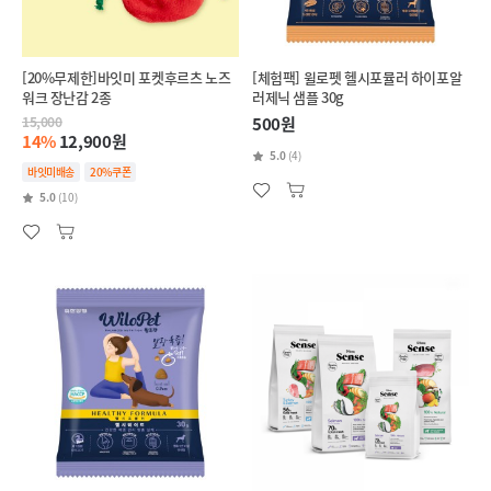
[20%무제한]바잇미 포켓후르츠 노즈
[체험팩] 윌로펫 헬시포뮬러 하이포알
워크 장난감 2종
러제닉 샘플 30g
15,000
500원
14%
12,900원
5.0
(4)
바잇미배송
20%쿠폰
5.0
(10)