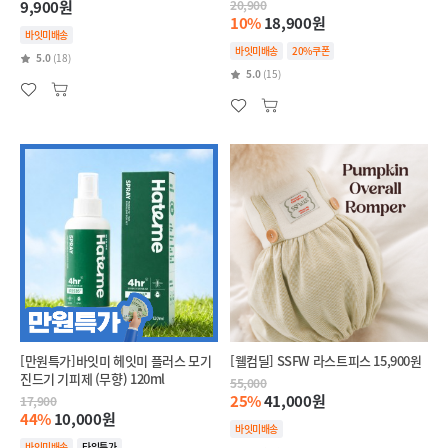
9,900원
20,900
10%
18,900원
바잇미배송
바잇미배송
20%쿠폰
5.0
(18)
5.0
(15)
[만원특가]바잇미 헤잇미 플러스 모기
[웰컴딜] SSFW 라스트피스 15,900원
진드기 기피제 (무향) 120ml
55,000
25%
41,000원
17,900
44%
10,000원
바잇미배송
바잇미배송
타임특가