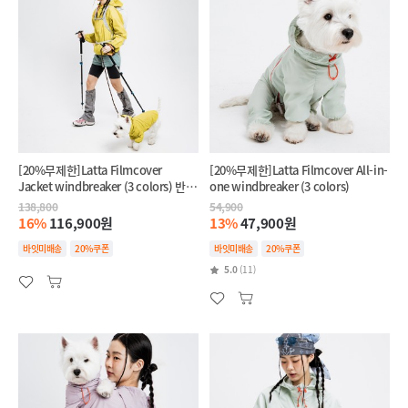
[20%무제한]Latta Filmcover
[20%무제한]Latta Filmcover All-in-
Jacket windbreaker (3 colors) 반려
one windbreaker (3 colors)
견+반려인 SET
138,800
54,900
16%
116,900원
13%
47,900원
바잇미배송
20%쿠폰
바잇미배송
20%쿠폰
5.0
(11)