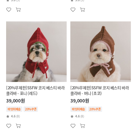
[20%무제한]SSFW 코지 베스티 바라
[20%무제한]SSFW 코지 베스티 바라
클라바 - 포니 (레드)
클라바 - 버니 (초코)
39,000원
39,000원
바잇미배송
20%쿠폰
바잇미배송
20%쿠폰
4.6
(8)
4.6
(8)