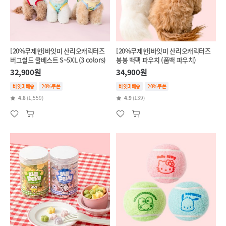
[20%무제한]바잇미 산리오캐릭터즈
[20%무제한]바잇미 산리오캐릭터즈
버그쉴드 쿨베스트 S~5XL (3 colors)
붕붕 백팩 파우치 (풉백 파우치)
32,900원
34,900원
바잇미배송
20%쿠폰
바잇미배송
20%쿠폰
4.8
(1,559)
4.9
(139)