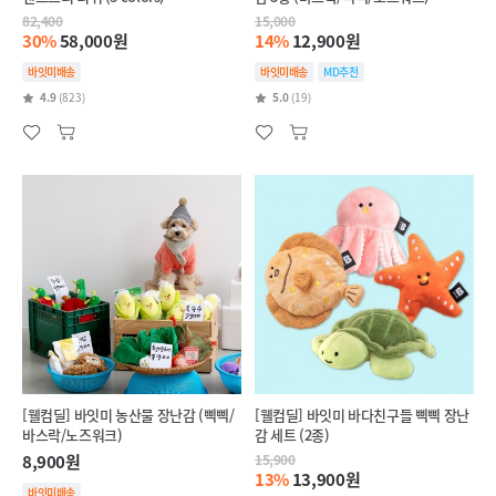
82,400
15,000
30%
58,000원
14%
12,900원
바잇미배송
바잇미배송
MD추천
4.9
(823)
5.0
(19)
[웰컴딜] 바잇미 농산물 장난감 (삑삑/
[웰컴딜] 바잇미 바다친구들 삑삑 장난
바스락/노즈워크)
감 세트 (2종)
8,900원
15,900
13%
13,900원
바잇미배송