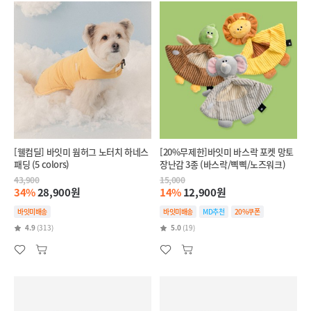
[웰컴딜] 바잇미 웜허그 노터치 하네스
[20%무제한]바잇미 바스락 포켓 망토
패딩 (5 colors)
장난감 3종 (바스락/삑삑/노즈워크)
43,900
15,000
34%
28,900원
14%
12,900원
바잇미배송
바잇미배송
MD추천
20%쿠폰
4.9
(313)
5.0
(19)