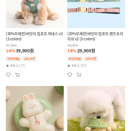
[20%무제한]바잇미 컴포트 하네스 v2
[20%무제한]바잇미 컴포트 핸즈프리
(3 colors)
리쉬 v2 (3 colors)
47,500
34,900
16%
39,900원
14%
29,900원
바잇미배송
20%쿠폰
바잇미배송
20%쿠폰
4.9
(1,177)
4.9
(1,157)