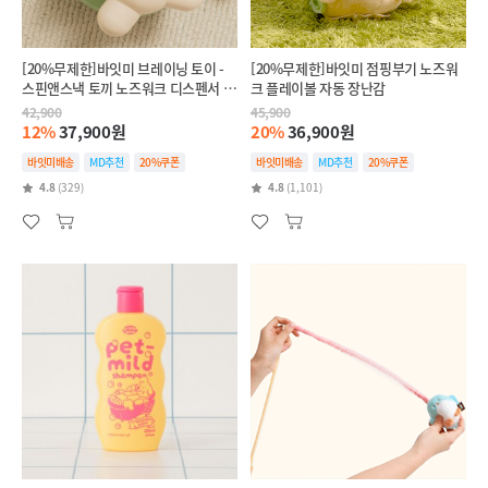
[20%무제한]바잇미 브레이닝 토이 -
[20%무제한]바잇미 점핑부기 노즈워
스핀앤스낵 토끼 노즈워크 디스펜서 장
크 플레이볼 자동 장난감
난감
42,900
45,900
12%
37,900원
20%
36,900원
바잇미배송
MD추천
20%쿠폰
바잇미배송
MD추천
20%쿠폰
4.8
(329)
4.8
(1,101)