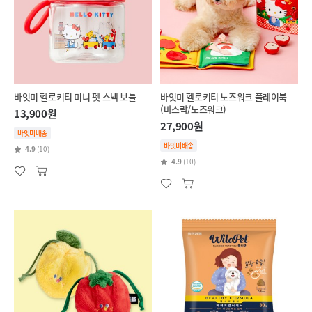
바잇미 헬로키티 미니 펫 스낵 보틀
바잇미 헬로키티 노즈워크 플레이북
(바스락/노즈워크)
13,900원
27,900원
바잇미배송
바잇미배송
4.9
(10)
4.9
(10)