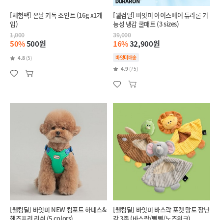
[체험팩] 온날 키독 조인트 (16g x1개
[웰컴딜] 바잇미 아이스베어 듀라론 기
입)
능성 냉감 쿨매트 (3 sizes)
1,000
39,000
50%
500원
16%
32,900원
바잇미배송
4.8
(5)
4.9
(75)
[웰컴딜] 바잇미 NEW 컴포트 하네스&
[웰컴딜] 바잇미 바스락 포켓 망토 장난
핸즈프리 리쉬 (5 colors)
감 3종 (바스락/삑삑/노즈워크)