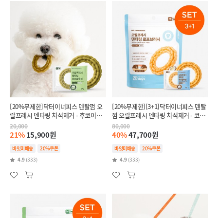
[20%무제한]닥터이너피스 덴탈껌 오
[20%무제한][3+1]닥터이너피스 덴탈
랄프레시 덴타링 치석제거 - 후코이단
껌 오랄프레시 덴타링 치석제거 - 코코
(인텐시브,항산화)
넛(릴랙스,스트레스완화)
20,000
80,000
21%
15,900원
40%
47,700원
바잇미배송
20%쿠폰
바잇미배송
20%쿠폰
4.9
(333)
4.9
(333)