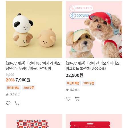
[20%무제한]바잇미 똥강아지 라텍스
[20%무제한]바잇미 산리오캐릭터즈
장난감 - 누렁이/바둑이/점박이
버그쉴드 쿨썬캡 (3 colors)
9,900
22,900원
20%
7,900원
바잇미배송
20%쿠폰
바잇미배송
20%쿠폰
5.0
(6)
5.0
(15)