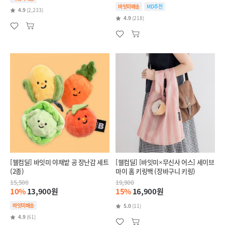
바잇미배송
MD추천
4.9
(2,233)
4.9
(218)
[웰컴딜] 바잇미 야채밭 공 장난감 세트
[웰컴딜] [바잇미×무신사 어스] 세이브
(2종)
마이 홈 키링백 (장바구니 키링)
15,500
19,900
10%
13,900원
15%
16,900원
바잇미배송
5.0
(11)
4.9
(61)