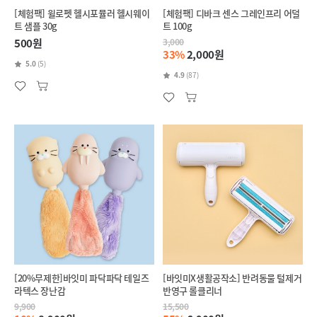
[체험팩] 윌로펫 헬시포뮬러 헬시웨이
[체험팩] 디바크 센스 그레인프리 어덜
트 샘플 30g
트 100g
500원
3,000
33%
2,000원
5.0
(5)
4.9
(87)
[20%무제한]바잇미 파닥파닥 테일즈
[바잇미X생활공작소] 반려동물 털제거
라텍스 장난감
반영구 롤클리너
9,900
15,500