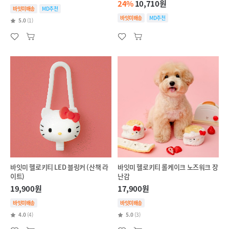
24%
10,710원
바잇미배송
MD추천
바잇미배송
MD추천
5.0
(1)
바잇미 헬로키티 LED 블링커 (산책 라
바잇미 헬로키티 롤케이크 노즈워크 장
이트)
난감
19,900원
17,900원
바잇미배송
바잇미배송
4.0
(4)
5.0
(3)