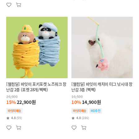
[웰컴딜] 바잇미 포키포켓 노즈워크 장
[웰컴딜] 바잇미 캐치미 터그 낚시대 장
난감 2종 (포켓 28개/삑삑)
난감 3종 (삑삑)
26,900
16,500
15%
22,900원
10%
14,900원
바잇미배송
바잇미배송
MD추천
4.8
(59)
4.8
(286)