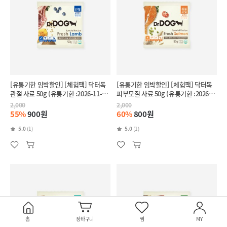
[유통기한 임박할인] [체험팩] 닥터독
[유통기한 임박할인] [체험팩] 닥터독
관절 사료 50g (유통기한 :2026-11-
피부모질 사료 50g (유통기한 :2026-
28)
11-27)
2,000
2,000
55%
900원
60%
800원
5.0
(1)
5.0
(1)
홈
장바구니
찜
MY