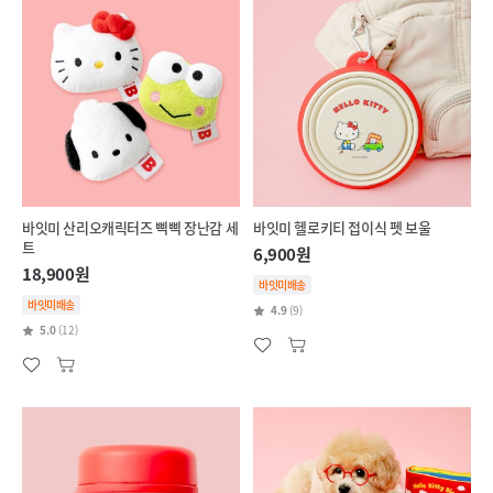
바잇미 산리오캐릭터즈 삑삑 장난감 세
바잇미 헬로키티 접이식 펫 보울
트
6,900원
18,900원
바잇미배송
바잇미배송
4.9
(9)
5.0
(12)