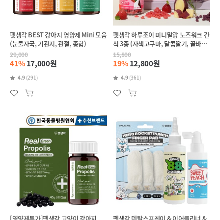
펫생각 BEST 강아지 영양제 Mini 모음
펫생각 하루조이 미니말랑 노즈워크 간
(눈물자국, 기관지, 관절, 종합)
식 3종 (자색고구마, 달콤딸기, 꿀바나
나)
29,000
15,800
41%
17,000원
19%
12,800원
4.9
(291)
4.9
(361)
[영양제특가]펫생각 고양이 강아지
펫생각 덴탈스프레이 & 이어클리너 &