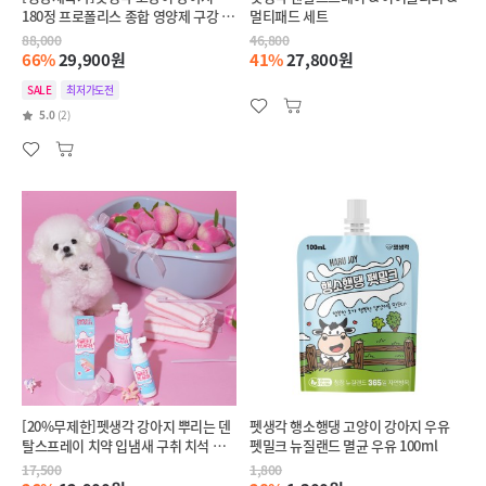
180정 프로폴리스 종합 영양제 구강 외
멀티패드 세트
이염 항염 항산화
88,000
46,800
66%
29,900원
41%
27,800원
SALE
최저가도전
5.0
(2)
[20%무제한]펫생각 강아지 뿌리는 덴
펫생각 행소행댕 고양이 강아지 우유
탈스프레이 치약 입냄새 구취 치석 구
펫밀크 뉴질랜드 멸균 우유 100ml
강청결제 125ml
17,500
1,800