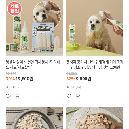
펫생각 강아지 천연 귀세정제+멀티패
펫생각 강아지 천연 귀세정제 이어클리
드 세트[세트할인]
너 귀청소 귀염증 외이염 귓병 120ml
32,300
14,500
39%
19,800원
32%
9,800원
5.0
(1)
5.0
(26)