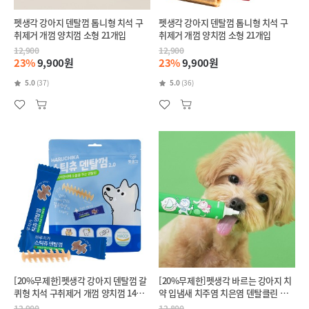
펫생각 강아지 덴탈껌 톱니형 치석 구
펫생각 강아지 덴탈껌 톱니형 치석 구
취제거 개껌 양치껌 소형 21개입
취제거 개껌 양치껌 소형 21개입
12,900
12,900
23%
9,900원
23%
9,900원
5.0
(37)
5.0
(36)
[20%무제한]펫생각 강아지 덴탈껌 갈
[20%무제한]펫생각 바르는 강아지 치
퀴형 치석 구취제거 개껌 양치껌 14개
약 입냄새 치주염 치은염 덴탈클린 메
입
론향 60g
12,900
12,800