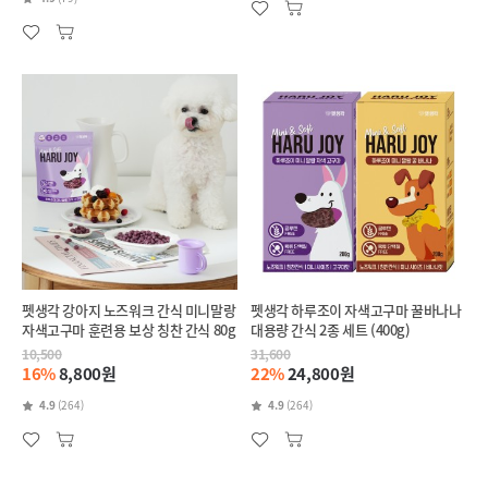
펫생각 강아지 노즈워크 간식 미니말랑
펫생각 하루조이 자색고구마 꿀바나나
자색고구마 훈련용 보상 칭찬 간식 80g
대용량 간식 2종 세트 (400g)
10,500
31,600
16%
8,800원
22%
24,800원
4.9
(264)
4.9
(264)