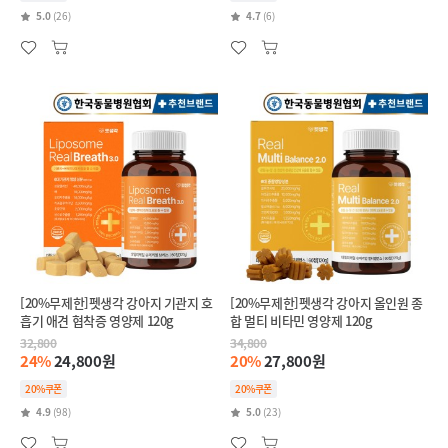
5.0
(26)
4.7
(6)
[20%무제한]펫생각 강아지 기관지 호
[20%무제한]펫생각 강아지 올인원 종
흡기 애견 협착증 영양제 120g
합 멀티 비타민 영양제 120g
32,800
34,800
24%
24,800원
20%
27,800원
20%쿠폰
20%쿠폰
4.9
(98)
5.0
(23)