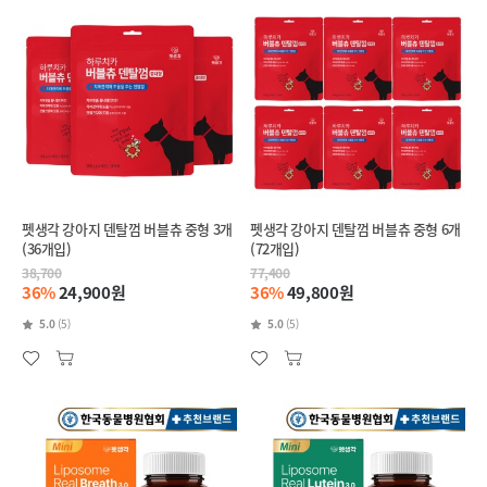
펫생각 강아지 덴탈껌 버블츄 중형 3개
펫생각 강아지 덴탈껌 버블츄 중형 6개
(36개입)
(72개입)
38,700
77,400
36%
24,900원
36%
49,800원
5.0
(5)
5.0
(5)