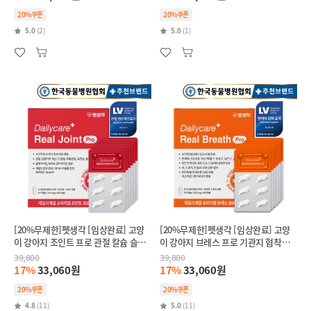
20%쿠폰
20%쿠폰
5.0
(2)
5.0
(1)
[20%무제한]펫생각 [임상완료] 고양
[20%무제한]펫생각 [임상완료] 고양
이 강아지 조인트 프로 관절 칼슘 슬개
이 강아지 브레스 프로 기관지 협착증
골 연골 영양제 60정
호흡기 면역 영양제 60정
39,800
39,800
17%
33,060원
17%
33,060원
20%쿠폰
20%쿠폰
4.8
(11)
5.0
(11)