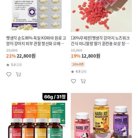
펫생각 순도80% 독일 KD파마 원료 고
[20%무제한]펫생각 강아지 노즈워크
양이 강아지 피부 관절 항산화 오메가3
간식 미니말랑 딸기 훈련용 보상 칭찬
60캡슐
간식 200g
29,000
15,800
21%
22,800원
19%
12,800원
20%쿠폰
5.0
(10)
4.9
(24)