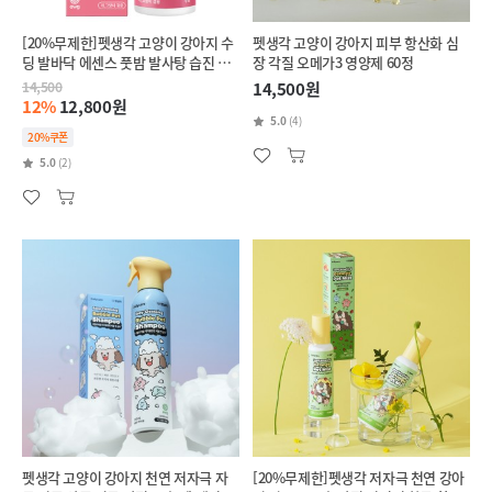
[20%무제한]펫생각 고양이 강아지 수
펫생각 고양이 강아지 피부 항산화 심
딩 발바닥 에센스 풋밤 발사탕 습진 갈
장 각질 오메가3 영양제 60정
라짐 75ml
14,500
14,500원
12%
12,800원
5.0
(4)
20%쿠폰
5.0
(2)
펫생각 고양이 강아지 천연 저자극 자
[20%무제한]펫생각 저자극 천연 강아