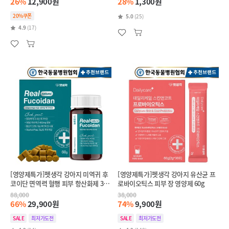
26%
12,900원
28%
1,300원
20%쿠폰
5.0
(25)
4.9
(17)
[영양제특가]펫생각 강아지 미역귀 후
[영양제특가]펫생각 강아지 유산균 프
코이단 면역력 혈행 피부 항산화제 30
로바이오틱스 피부 장 영양제 60g
정
88,000
38,000
66%
29,900원
74%
9,900원
SALE
최저가도전
SALE
최저가도전