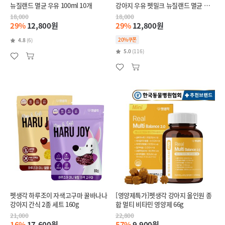
뉴질랜드 멸균 우유 100ml 10개
강아지 우유 펫밀크 뉴질랜드 멸균 우
유 100ml 10개
18,000
18,000
29%
12,800원
29%
12,800원
20%쿠폰
4.8
(6)
5.0
(116)
펫생각 하루조이 자색고구마 꿀바나나
[영양제특가]펫생각 강아지 올인원 종
강아지 간식 2종 세트 160g
합 멀티 비타민 영양제 66g
21,000
22,800
16%
17,600원
57%
9,900원