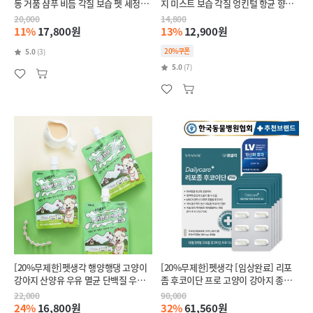
동 거품 샴푸 비듬 각질 보습 펫 세정제
지 미스트 보습 각질 엉킨털 항균 향수
300ml
150ml
20,000
14,800
11%
17,800원
13%
12,900원
20%쿠폰
5.0
(3)
5.0
(7)
[20%무제한]펫생각 행양행댕 고양이
[20%무제한]펫생각 [임상완료] 리포
강아지 산양유 우유 멸균 단백질 우유
좀 후코이단 프로 고양이 강아지 종합
100ml 10개
항산화제 종양 항염 영양제 30정
22,000
90,000
24%
16,800원
32%
61,560원