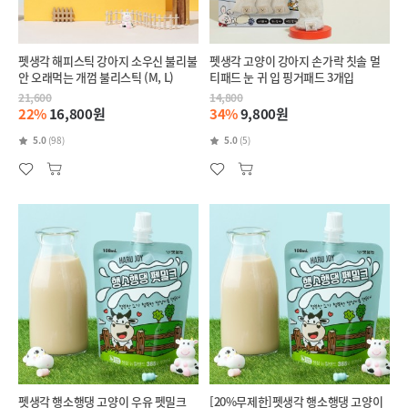
펫생각 해피스틱 강아지 소우신 불리불
펫생각 고양이 강아지 손가락 칫솔 멀
안 오래먹는 개껌 불리스틱 (M, L)
티패드 눈 귀 입 핑거패드 3개입
21,600
14,800
22%
16,800원
34%
9,800원
5.0
(98)
5.0
(5)
펫생각 행소행댕 고양이 우유 펫밀크
[20%무제한]펫생각 행소행댕 고양이