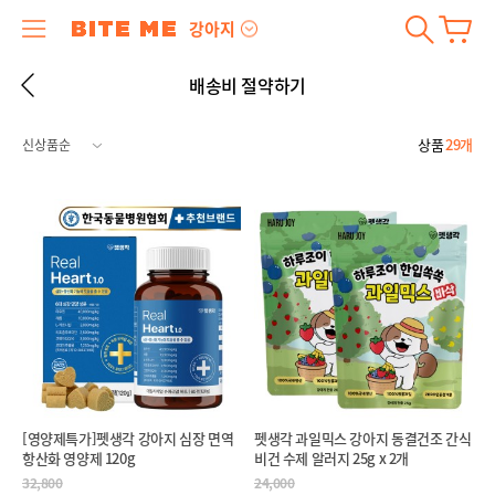
강아지
배송비 절약하기
상품
29개
[영양제특가]펫생각 강아지 심장 면역
펫생각 과일믹스 강아지 동결건조 간식
항산화 영양제 120g
비건 수제 알러지 25g x 2개
32,800
24,000