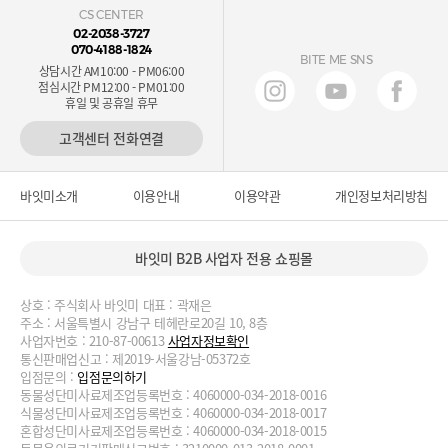
CS CENTER
02-2038-3727
070-4188-1824
BITE ME SNS
상담시간 AM10:00 - PM06:00
점심시간 PM12:00 - PM01:00
휴일 및 공휴일 휴무
고객센터 전화연결
바잇미소개
이용안내
이용약관
개인정보처리방침
바잇미 B2B 사업자 전용 쇼핑몰
상호 : 주식회사 바잇미 대표 : 곽재은
주소 : 서울특별시 강남구 테헤란로20길 10, 8층
사업자번호 : 210-87-00613
사업자정보확인
통신판매업신고 : 제2019-서울강남-05372호
입점문의 :
입점문의하기
동물성단미사료제조업등록번호 : 4060000-034-2018-0016
식물성단미사료제조업등록번호 : 4060000-034-2018-0017
혼합성단미사료제조업등록번호 : 4060000-034-2018-0015