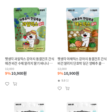
펫생각 과일믹스 강아지 동결건조 간식
펫생각 야채믹스 강아지 동결건조 간식
애견 비건 수제 알러지 딸기 바나나 블
비건 알러지 단호박 당근 양배추 콜리
루베리 25g
플라워 25g
12,000
12,000
9%
10,900원
9%
10,900원
5.0
(1)