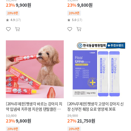
23%
9,900원
23%
9,800원
20%쿠폰
20%쿠폰
4.9
(17)
5.0
(17)
[20%무제한]펫생각 바르는 강아지 치
[20%무제한]펫생각 고양이 강아지 신
약 입냄새 치주염 치은염 덴탈클린 딸
장 신부전 췌정 요로 영양제 30포
기향 60g
12,800
29,900
23%
9,800원
27%
21,750원
20%쿠폰
20%쿠폰