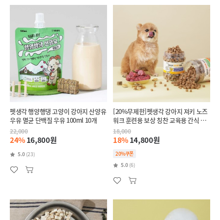
펫생각 행양행댕 고양이 강아지 산양유
[20%무제한]펫생각 강아지 져키 노즈
우유 멸균 단백질 우유 100ml 10개
워크 훈련용 보상 칭찬 교육용 간식 황
태 트릿 (황태/소고기)
22,000
18,000
24%
16,800원
18%
14,800원
20%쿠폰
5.0
(23)
5.0
(6)