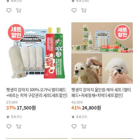
4.9
(14)
4.9
(148)
펫생각 강아지 100% 오가닉 멀티패드
펫생각 강아지 올인원 케어 세트 (멀티
+바르는 치약 구강관리 세트[세트할인]
패드+귀세정제+치약)[세트할인]
27,600
42,100
37%
17,500원
41%
24,800원
5.0
(41)
5.0
(34)