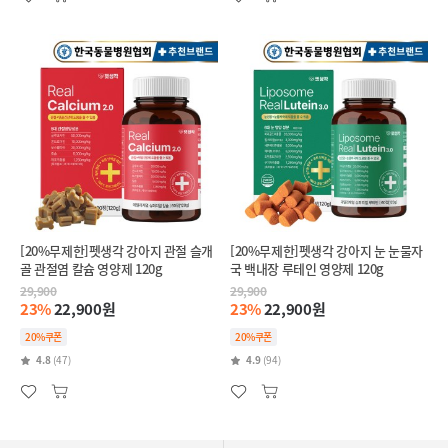
[20%무제한]펫생각 강아지 관절 슬개
[20%무제한]펫생각 강아지 눈 눈물자
골 관절염 칼슘 영양제 120g
국 백내장 루테인 영양제 120g
29,900
29,900
23%
22,900원
23%
22,900원
20%쿠폰
20%쿠폰
4.8
(47)
4.9
(94)