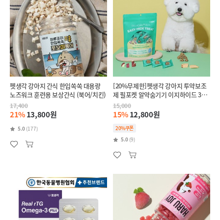
펫생각 강아지 간식 한입쏙쏙 대용량
[20%무제한]펫생각 강아지 투약보조
노즈워크 훈련용 보상간식 (북어/치킨)
제 필포켓 알약숨기기 이지하이드 30개
입
17,400
15,000
21%
13,800원
15%
12,800원
20%쿠폰
5.0
(177)
5.0
(9)