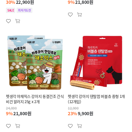
30%
22,900원
9%
21,800원
SALE
최저가도전
펫생각 야채믹스 강아지 동결건조 간식
펫생각 강아지 덴탈껌 버블츄 중형 1개
비건 알러지 25g x 2개
(12개입)
24,000
12,900
9%
21,800원
23%
9,900원