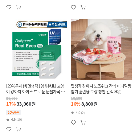
[20%무제한]펫생각 [임상완료] 고양
펫생각 강아지 노즈워크 간식 미니말랑
이 강아지 아이즈 프로 눈 눈물자국 백
딸기 훈련용 보상 칭찬 간식 80g
내장 염증 루테인 영양제 60정
39,800
10,500
17%
33,060원
16%
8,800원
20%쿠폰
4.0
(2)
4.9
(10)