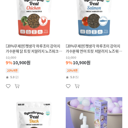
[20%무제한]펫생각 하루조이 강아지
[20%무제한]펫생각 하루조이 강아지
가수분해 닭 트릿 저알러지 노즈워크
가수분해 연어 트릿 저알러지 노즈워크
훈련 간식
훈련 간식
12,000
12,000
9%
10,900원
9%
10,900원
20%쿠폰
20%쿠폰
5.0
(2)
5.0
(5)