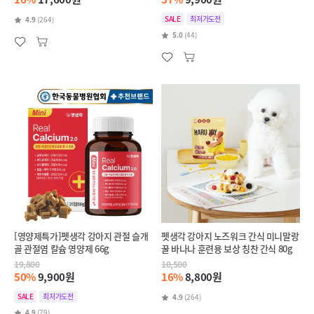
SALE
최저가도전
4.9
(264)
5.0
(44)
[영양제특가]펫생각 강아지 관절 슬개
펫생각 강아지 노즈워크 간식 미니말랑
골 관절염 칼슘 영양제 66g
꿀 바나나 훈련용 보상 칭찬 간식 80g
19,800
10,500
50%
9,900원
16%
8,800원
SALE
최저가도전
4.9
(264)
4.9
(79)