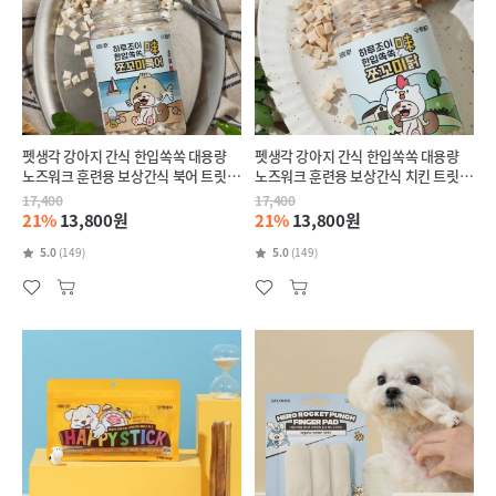
펫생각 강아지 간식 한입쏙쏙 대용량
펫생각 강아지 간식 한입쏙쏙 대용량
노즈워크 훈련용 보상간식 북어 트릿
노즈워크 훈련용 보상간식 치킨 트릿
55g
80g
17,400
17,400
21%
13,800원
21%
13,800원
5.0
(149)
5.0
(149)