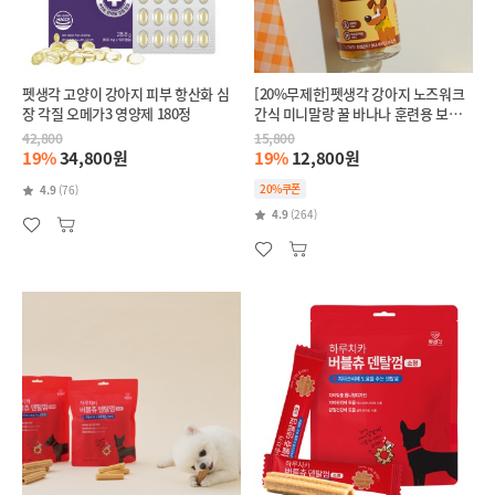
펫생각 고양이 강아지 피부 항산화 심
[20%무제한]펫생각 강아지 노즈워크
장 각질 오메가3 영양제 180정
간식 미니말랑 꿀 바나나 훈련용 보상
칭찬 간식 200g
42,800
15,800
19%
34,800원
19%
12,800원
20%쿠폰
4.9
(76)
4.9
(264)