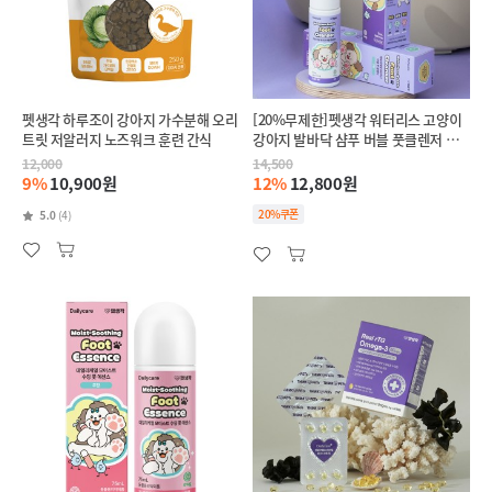
펫생각 하루조이 강아지 가수분해 오리
[20%무제한]펫생각 워터리스 고양이
트릿 저알러지 노즈워크 훈련 간식
강아지 발바닥 샴푸 버블 풋클렌저 보
습제 세정제 150ml
12,000
14,500
9%
10,900원
12%
12,800원
20%쿠폰
5.0
(4)