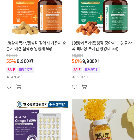
[영양제특가]펫생각 강아지 기관지 호
[영양제특가]펫생각 강아지 눈 눈물자
흡기 애견 협착증 영양제 66g
국 백내장 루테인 영양제 66g
21,800
19,800
55%
9,900원
50%
9,900원
SALE
최저가도전
SALE
최저가도전
4.9
(49)
5.0
(27)