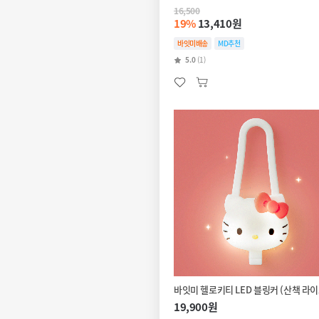
16,500
19%
13,410원
바잇미배송
MD추천
5.0
(1)
바잇미 헬로키티 LED 블링커 (산책 라이
19,900원