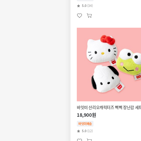
5.0
(34)
바잇미 산리오캐릭터즈 삑삑 장난감 세
18,900원
바잇미배송
5.0
(12)