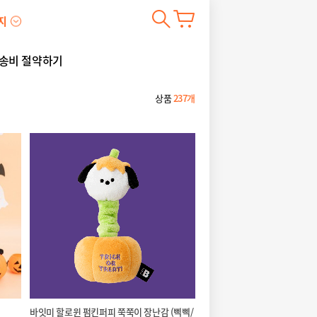
지
송비 절약하기
상품
237개
바잇미 할로윈 펌킨퍼피 쭉쭉이 장난감 (삑삑/