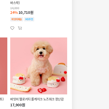
바스락)
14,000
24%
10,710원
바잇미배송
MD추천
트)
바잇미 헬로키티 롤케이크 노즈워크 장난감
17,900원