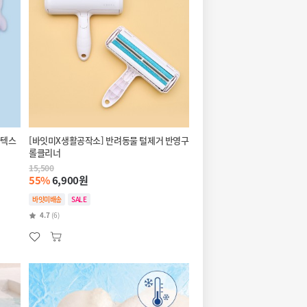
라텍스
[바잇미X생활공작소] 반려동물 털제거 반영구
롤클리너
15,500
55%
6,900원
바잇미배송
SALE
4.7
(6)