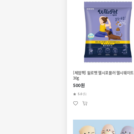
[체험팩] 윌로펫 헬시포뮬러 헬시웨이트
30g
500원
5.0
(5)