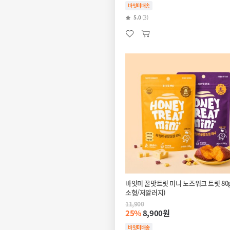
바잇미배송
5.0
(3)
바잇미 꿀맛트릿 미니 노즈워크 트릿 80g
소형/저알러지)
11,900
25%
8,900원
바잇미배송