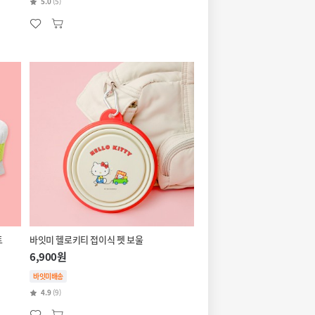
5.0
(5)
트
바잇미 헬로키티 접이식 펫 보울
6,900원
바잇미배송
4.9
(9)