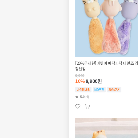
[20%무제한]바잇미 파닥파닥 테일즈 
장난감
9,900
10%
8,900원
바잇미배송
MD추천
20%쿠폰
5.0
(4)