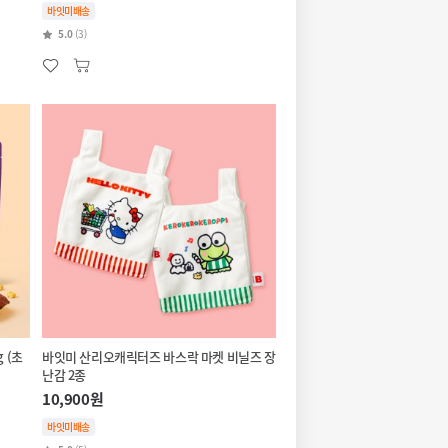
바잇미배송
5.0
(3)
 (초
바잇미 산리오캐릭터즈 바스락 마켓 비닐즈 장
난감 2종
10,900원
바잇미배송