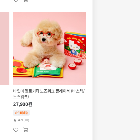
바잇미 헬로키티 노즈워크 플레이북 (바스락/
노즈워크)
27,900원
바잇미배송
4.9
(10)