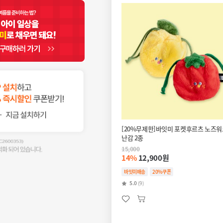
[20%무제한]바잇미 포켓후르츠 노즈워
난감 2종
15,000
14%
12,900원
바잇미배송
20%쿠폰
5.0
(9)