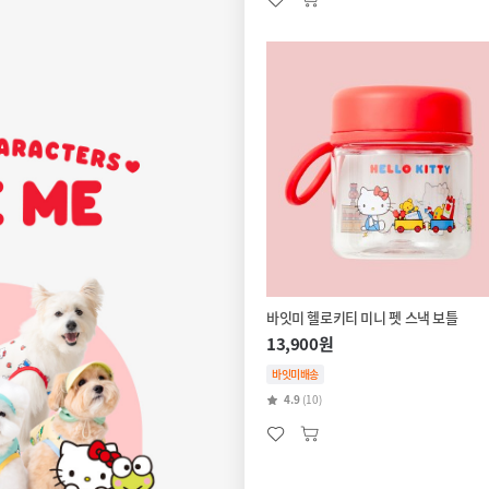
바잇미 헬로키티 미니 펫 스낵 보틀
13,900원
바잇미배송
4.9
(10)