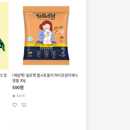
크 장
[체험팩] 윌로펫 헬시포뮬러 하이포알러제닉
샘플 30g
500원
5.0
(4)