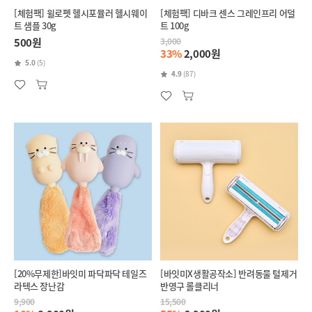
[체험팩] 윌로펫 헬시포뮬러 헬시웨이
[체험팩] 디바크 센스 그레인프리 어덜
트 샘플 30g
트 100g
500원
3,000
33%
2,000원
5.0
(5)
4.9
(87)
[20%무제한]바잇미 파닥파닥 테일즈
[바잇미X생활공작소] 반려동물 털제거
라텍스 장난감
반영구 롤클리너
9,900
15,500