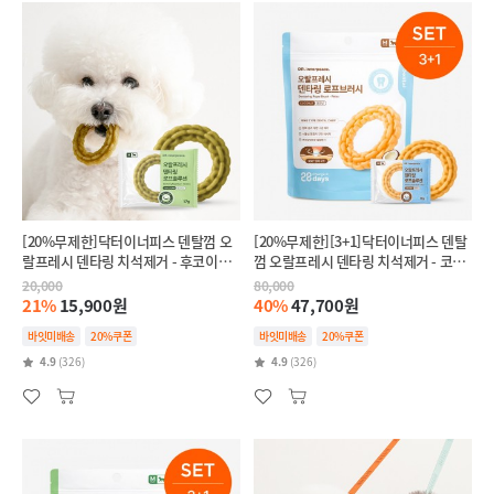
[20%무제한]닥터이너피스 덴탈껌 오
[20%무제한][3+1]닥터이너피스 덴탈
랄프레시 덴타링 치석제거 - 후코이단
껌 오랄프레시 덴타링 치석제거 - 코코
(인텐시브,항산화)
넛(릴랙스,스트레스완화)
20,000
80,000
21%
15,900원
40%
47,700원
바잇미배송
20%쿠폰
바잇미배송
20%쿠폰
4.9
(326)
4.9
(326)