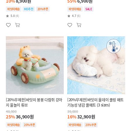
10%
8,900원
55%
6,900원
바잇미배송
MD추천
20%쿠폰
바잇미배송
SALE
5.0
(4)
4.7
(6)
[20%무제한]바잇미 붕붕 다람쥐 강아
[20%무제한]바잇미 올데이 쿨링 매트
지 물놀이 튜브
기능성 냉감 쿨매트 (3 sizes)
48,900
39,000
25%
36,900원
16%
32,900원
바잇미배송
20%쿠폰
바잇미배송
20%쿠폰