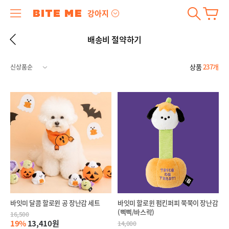
강아지
배송비 절약하기
상품
237개
바잇미 달콤 할로윈 공 장난감 세트
바잇미 할로윈 펌킨퍼피 쭉쭉이 장난감
(삑삑/바스락)
16,500
19%
13,410원
14,000