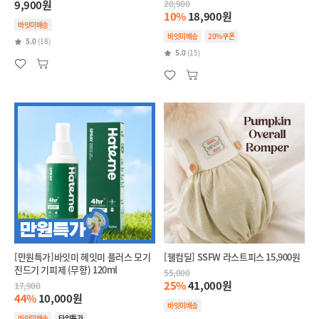
9,900원
20,900
10%
18,900원
바잇미배송
바잇미배송
20%쿠폰
5.0
(18)
5.0
(15)
[만원특가]바잇미 헤잇미 플러스 모기
[웰컴딜] SSFW 라스트피스 15,900원
진드기 기피제 (무향) 120ml
55,000
25%
41,000원
17,900
44%
10,000원
바잇미배송
바잇미배송
타임특가