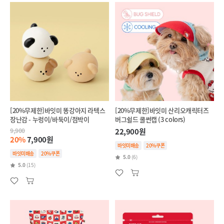
[20%무제한]바잇미 똥강아지 라텍스
[20%무제한]바잇미 산리오캐릭터즈
장난감 - 누렁이/바둑이/점박이
버그쉴드 쿨썬캡 (3 colors)
9,900
22,900원
20%
7,900원
바잇미배송
20%쿠폰
바잇미배송
20%쿠폰
5.0
(6)
5.0
(15)