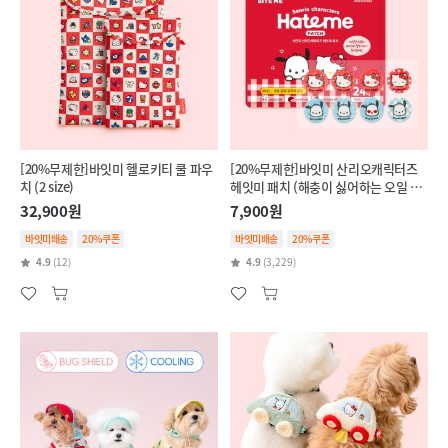
[20%무제한]바잇미 헬로키티 쿨 파우
[20%무제한]바잇미 산리오캐릭터즈
치 (2 size)
헤잇미 패치 (해충이 싫어하는 오일 함
유)
32,900원
7,900원
바잇미배송
20%쿠폰
바잇미배송
20%쿠폰
4.9
(12)
4.9
(3,229)