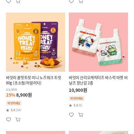
바잇미 꿀맛트릿 미니 노즈워크 트릿
바잇미 산리오캐릭터즈 바스락 마켓 비
80g (초소형/저알러지)
닐즈 장난감 2종
11,900
10,900원
25%
8,900원
바잇미배송
바잇미배송
5.0
(6)
5.0
(34)