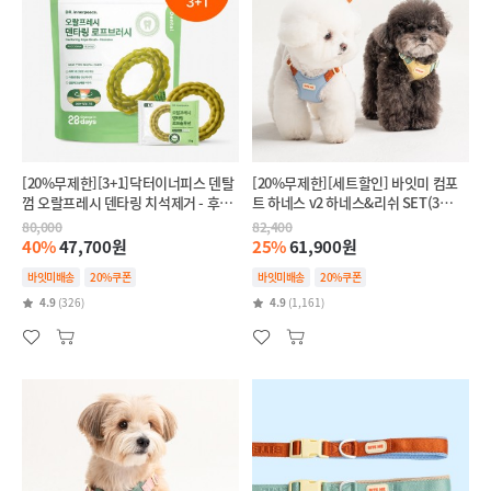
[20%무제한][3+1]닥터이너피스 덴탈
[20%무제한][세트할인] 바잇미 컴포
껌 오랄프레시 덴타링 치석제거 - 후코
트 하네스 v2 하네스&리쉬 SET(3
이단(인텐시브,항산화)
colors)
80,000
82,400
40%
47,700원
25%
61,900원
바잇미배송
20%쿠폰
바잇미배송
20%쿠폰
4.9
(326)
4.9
(1,161)