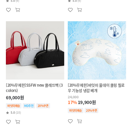
5.0
(9)
5.0
(9)
[20%무제한]SSFW new 쿨레뜨백 (3
[20%무제한]바잇미 올데이 쿨링 필로
colors)
우 기능성 냉감 베개
69,000원
24,000
17%
19,900원
바잇미배송
MD추천
20%쿠폰
바잇미배송
20%쿠폰
5.0
(10)