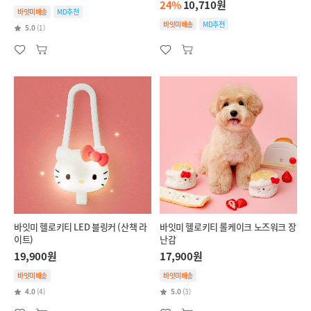
24%
10,710원
바잇미배송
MD추천
바잇미배송
MD추천
5.0
(1)
바잇미 헬로키티 LED 블링커 (산책 라
바잇미 헬로키티 롤케이크 노즈워크 장
이트)
난감
19,900원
17,900원
바잇미배송
바잇미배송
4.0
(4)
5.0
(3)