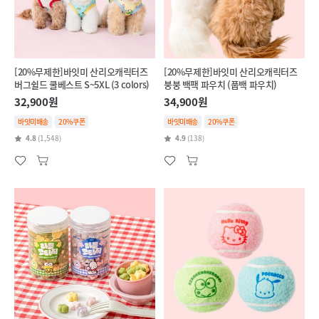
[20%무제한]바잇미 산리오캐릭터즈
[20%무제한]바잇미 산리오캐릭터즈
버그쉴드 쿨베스트 S~5XL (3 colors)
붕붕 백팩 파우치 (풉백 파우치)
32,900원
34,900원
바잇미배송
20%쿠폰
바잇미배송
20%쿠폰
4.8
(1,548)
4.9
(138)