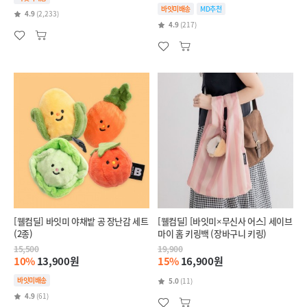
바잇미배송
MD추천
4.9
(2,233)
4.9
(217)
[웰컴딜] 바잇미 야채밭 공 장난감 세트
[웰컴딜] [바잇미×무신사 어스] 세이브
(2종)
마이 홈 키링백 (장바구니 키링)
15,500
19,900
10%
13,900원
15%
16,900원
바잇미배송
5.0
(11)
4.9
(61)