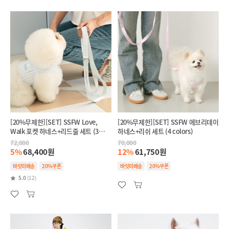
[20%무제한][SET] SSFW Love,
[20%무제한][SET] SSFW 에브리데이
Walk 포켓 하네스+리드줄 세트 (3
하네스+리쉬 세트 (4 colors)
colors)
72,000
70,000
5%
68,400원
12%
61,750원
바잇미배송
20%쿠폰
바잇미배송
20%쿠폰
5.0
(12)