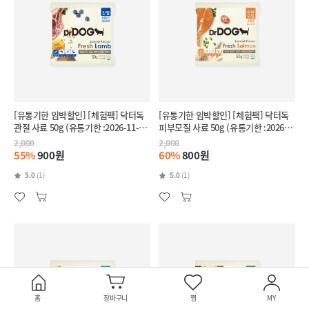
[유통기한 임박할인] [체험팩] 닥터독
[유통기한 임박할인] [체험팩] 닥터독
관절 사료 50g (유통기한 :2026-11-
피부모질 사료 50g (유통기한 :2026-
28)
11-27)
2,000
2,000
55%
900원
60%
800원
5.0
(1)
5.0
(1)
홈
장바구니
찜
MY