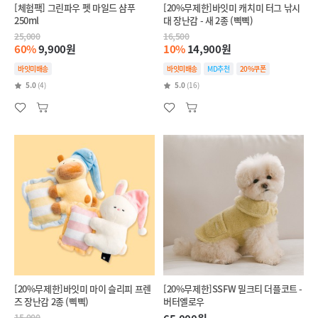
[체험팩] 그린파우 펫 마일드 샴푸
[20%무제한]바잇미 캐치미 터그 낚시
250ml
대 장난감 - 새 2종 (삑삑)
25,000
16,500
60%
9,900원
10%
14,900원
바잇미배송
바잇미배송
MD추천
20%쿠폰
5.0
(4)
5.0
(16)
[20%무제한]바잇미 마이 슬리피 프렌
[20%무제한]SSFW 밀크티 더플코트 -
즈 장난감 2종 (삑삑)
버터옐로우
15,000