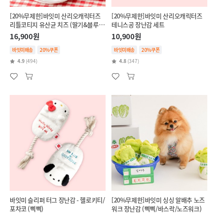
[20%무제한]바잇미 산리오캐릭터즈
[20%무제한]바잇미 산리오캐릭터즈
리틀코티지 유산균 치즈 (딸기&블루베
테니스공 장난감 세트
리/단호박&브로콜리)
16,900원
10,900원
바잇미배송
20%쿠폰
바잇미배송
20%쿠폰
4.9
(494)
4.8
(347)
바잇미 슬리퍼 터그 장난감 - 헬로키티/
[20%무제한]바잇미 싱싱 알배추 노즈
포차코 (삑삑)
워크 장난감 (삑삑/바스락/노즈워크)