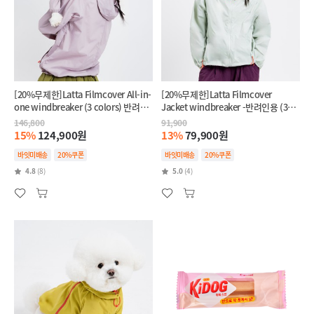
[20%무제한]Latta Filmcover All-in-
[20%무제한]Latta Filmcover
one windbreaker (3 colors) 반려견
Jacket windbreaker -반려인용 (3
+반려인 SET
colors)
146,800
91,900
15%
124,900원
13%
79,900원
바잇미배송
20%쿠폰
바잇미배송
20%쿠폰
4.8
(8)
5.0
(4)