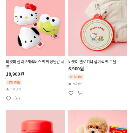
바잇미 산리오캐릭터즈 삑삑 장난감 세
바잇미 헬로키티 접이식 펫 보울
트
6,900원
18,900원
바잇미배송
바잇미배송
4.9
(9)
5.0
(12)