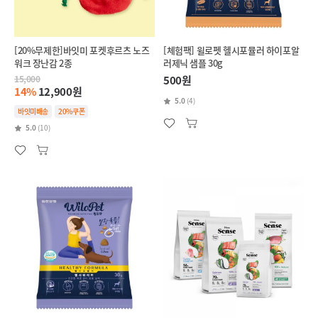
[20%무제한]바잇미 포켓후르츠 노즈
[체험팩] 윌로펫 헬시포뮬러 하이포알
워크 장난감 2종
러제닉 샘플 30g
15,000
500원
14%
12,900원
5.0
(4)
바잇미배송
20%쿠폰
5.0
(10)