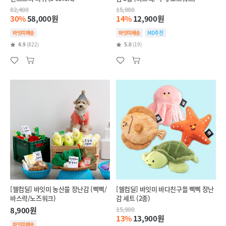
82,400
15,000
30%
58,000원
14%
12,900원
바잇미배송
바잇미배송
MD추천
4.9
(822)
5.0
(19)
[웰컴딜] 바잇미 농산물 장난감 (삑삑/
[웰컴딜] 바잇미 바다친구들 삑삑 장난
바스락/노즈워크)
감 세트 (2종)
8,900원
15,900
13%
13,900원
바잇미배송