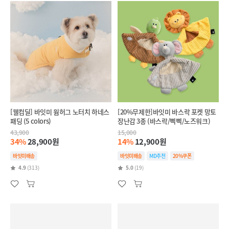
[웰컴딜] 바잇미 웜허그 노터치 하네스
[20%무제한]바잇미 바스락 포켓 망토
패딩 (5 colors)
장난감 3종 (바스락/삑삑/노즈워크)
43,900
15,000
34%
28,900원
14%
12,900원
바잇미배송
바잇미배송
MD추천
20%쿠폰
4.9
(313)
5.0
(19)