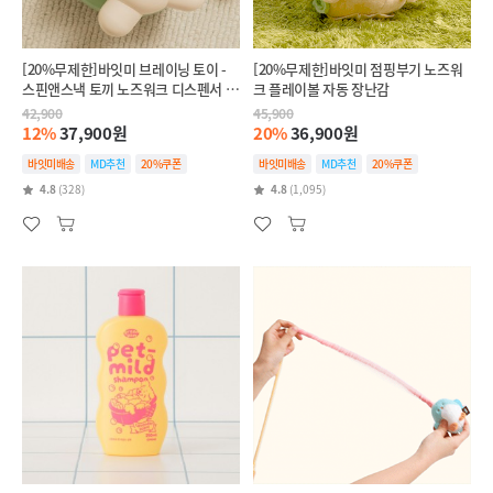
[20%무제한]바잇미 브레이닝 토이 -
[20%무제한]바잇미 점핑부기 노즈워
스핀앤스낵 토끼 노즈워크 디스펜서 장
크 플레이볼 자동 장난감
난감
42,900
45,900
12%
37,900원
20%
36,900원
바잇미배송
MD추천
20%쿠폰
바잇미배송
MD추천
20%쿠폰
4.8
(328)
4.8
(1,095)