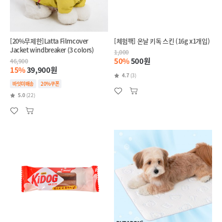
[20%무제한]Latta Filmcover
[체험팩] 온날 키독 스킨 (16g x1개입)
Jacket windbreaker (3 colors)
1,000
50%
500원
46,900
15%
39,900원
4.7
(3)
바잇미배송
20%쿠폰
5.0
(22)