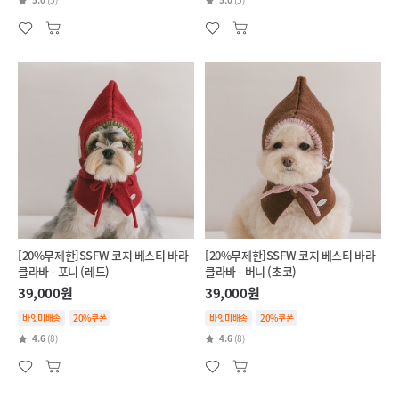
[20%무제한]SSFW 코지 베스티 바라
[20%무제한]SSFW 코지 베스티 바라
클라바 - 포니 (레드)
클라바 - 버니 (초코)
39,000원
39,000원
바잇미배송
20%쿠폰
바잇미배송
20%쿠폰
4.6
(8)
4.6
(8)