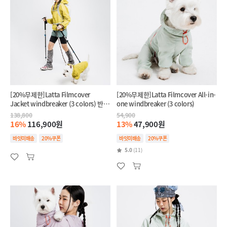
[20%무제한]Latta Filmcover
[20%무제한]Latta Filmcover All-in-
Jacket windbreaker (3 colors) 반려
one windbreaker (3 colors)
견+반려인 SET
138,800
54,900
16%
116,900원
13%
47,900원
바잇미배송
20%쿠폰
바잇미배송
20%쿠폰
5.0
(11)