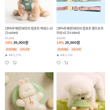
[20%무제한]바잇미 컴포트 하네스 v2
[20%무제한]바잇미 컴포트 핸즈프리
(3 colors)
리쉬 v2 (3 colors)
47,500
34,900
16%
39,900원
14%
29,900원
바잇미배송
20%쿠폰
바잇미배송
20%쿠폰
4.9
(1,176)
4.9
(1,156)