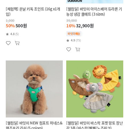
[체험팩] 온날 키독 조인트 (16g x1개
[웰컴딜] 바잇미 아이스베어 듀라론 기
입)
능성 냉감 쿨매트 (3 sizes)
1,000
39,000
50%
500원
16%
32,900원
바잇미배송
4.8
(5)
4.9
(75)
[웰컴딜] 바잇미 NEW 컴포트 하네스&
[웰컴딜] 바잇미 바스락 포켓 망토 장난
핸즈프리 리쉬 (5 colors)
감 3종 (바스락/삑삑/노즈워크)