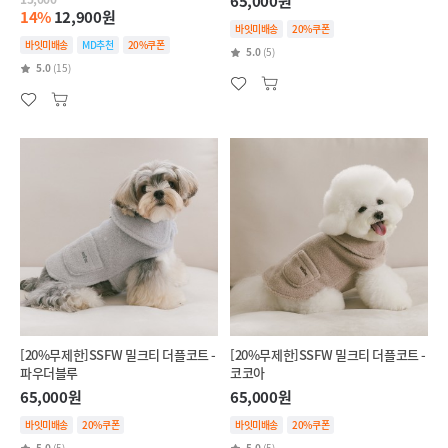
65,000원
14%
12,900원
바잇미배송
20%쿠폰
바잇미배송
MD추천
20%쿠폰
5.0
(5)
5.0
(15)
[20%무제한]SSFW 밀크티 더플코트 -
[20%무제한]SSFW 밀크티 더플코트 -
파우더블루
코코아
65,000원
65,000원
바잇미배송
20%쿠폰
바잇미배송
20%쿠폰
5.0
(5)
5.0
(5)