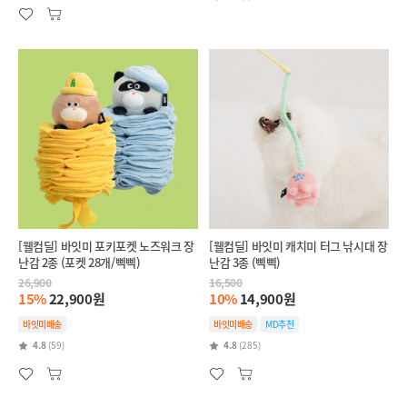
[웰컴딜] 바잇미 포키포켓 노즈워크 장
[웰컴딜] 바잇미 캐치미 터그 낚시대 장
난감 2종 (포켓 28개/삑삑)
난감 3종 (삑삑)
26,900
16,500
15%
22,900원
10%
14,900원
바잇미배송
바잇미배송
MD추천
4.8
(59)
4.8
(285)