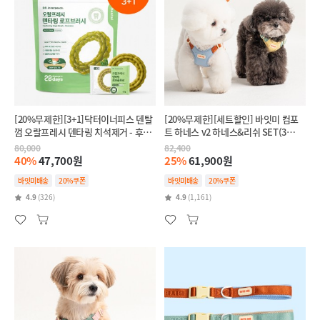
[20%무제한][3+1]닥터이너피스 덴탈
[20%무제한][세트할인] 바잇미 컴포
껌 오랄프레시 덴타링 치석제거 - 후코
트 하네스 v2 하네스&리쉬 SET(3
이단(인텐시브,항산화)
colors)
80,000
82,400
40%
47,700원
25%
61,900원
바잇미배송
20%쿠폰
바잇미배송
20%쿠폰
4.9
(326)
4.9
(1,161)