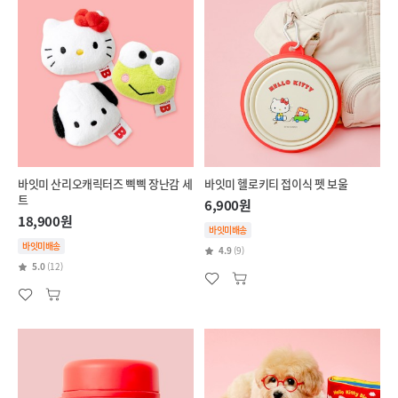
바잇미 산리오캐릭터즈 삑삑 장난감 세
바잇미 헬로키티 접이식 펫 보울
트
6,900원
18,900원
바잇미배송
바잇미배송
4.9
(9)
5.0
(12)