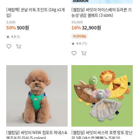
[체험팩] 온날 키독 조인트 (16g x1개
[웰컴딜] 바잇미 아이스베어 듀라론 기
입)
능성 냉감 쿨매트 (3 sizes)
1,000
39,000
50%
500원
16%
32,900원
바잇미배송
4.8
(5)
4.9
(75)
[웰컴딜] 바잇미 NEW 컴포트 하네스&
[웰컴딜] 바잇미 바스락 포켓 망토 장난
핸즈프리 리쉬 (5 colors)
감 3종 (바스락/삑삑/노즈워크)