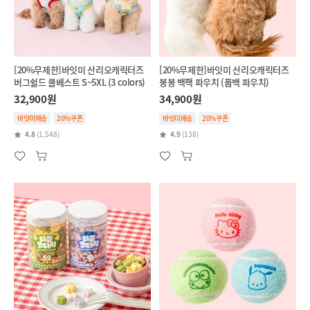
[20%무제한]바잇미 산리오캐릭터즈
[20%무제한]바잇미 산리오캐릭터즈
버그쉴드 쿨베스트 S~5XL (3 colors)
붕붕 백팩 파우치 (풉백 파우치)
32,900원
34,900원
바잇미배송
20%쿠폰
바잇미배송
20%쿠폰
4.8
(1,548)
4.9
(138)