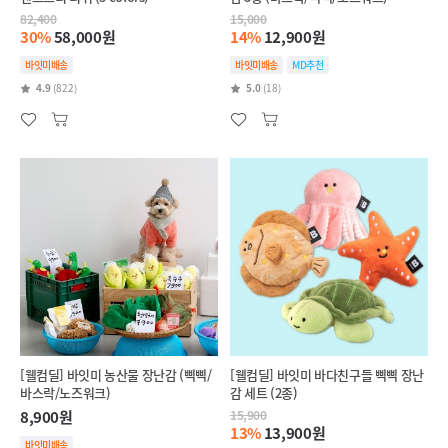
82,400
15,000
30%
58,000원
14%
12,900원
바잇미배송
바잇미배송
MD추천
4.9
(822)
5.0
(18)
[웰컴딜] 바잇미 농산물 장난감 (삑삑/
[웰컴딜] 바잇미 바다친구들 삑삑 장난
바스락/노즈워크)
감 세트 (2종)
8,900원
15,900
13%
13,900원
바잇미배송