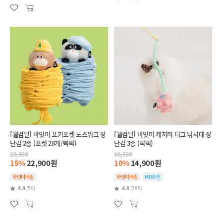
[웰컴딜] 바잇미 포키포켓 노즈워크 장
[웰컴딜] 바잇미 캐치미 터그 낚시대 장
난감 2종 (포켓 28개/삑삑)
난감 3종 (삑삑)
26,900
16,500
15%
22,900원
10%
14,900원
바잇미배송
바잇미배송
MD추천
4.8
(59)
4.8
(285)