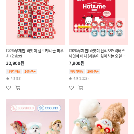
[20%무제한]바잇미 헬로키티 쿨 파우
[20%무제한]바잇미 산리오캐릭터즈
치 (2 size)
헤잇미 패치 (해충이 싫어하는 오일 함
유)
32,900원
7,900원
바잇미배송
20%쿠폰
바잇미배송
20%쿠폰
4.9
(12)
4.9
(3,229)