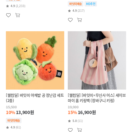
바잇미배송
MD추천
4.9
(2,233)
4.9
(217)
[웰컴딜] 바잇미 야채밭 공 장난감 세트
[웰컴딜] [바잇미×무신사 어스] 세이브
(2종)
마이 홈 키링백 (장바구니 키링)
15,500
19,900
10%
13,900원
15%
16,900원
바잇미배송
5.0
(11)
4.9
(61)