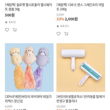
[체험팩] 윌로펫 헬시포뮬러 헬시웨이
[체험팩] 디바크 센스 그레인프리 어덜
트 샘플 30g
트 100g
500원
3,000
33%
2,000원
5.0
(5)
4.9
(87)
[20%무제한]바잇미 파닥파닥 테일즈
[바잇미X생활공작소] 반려동물 털제거
라텍스 장난감
반영구 롤클리너
9,900
15,500