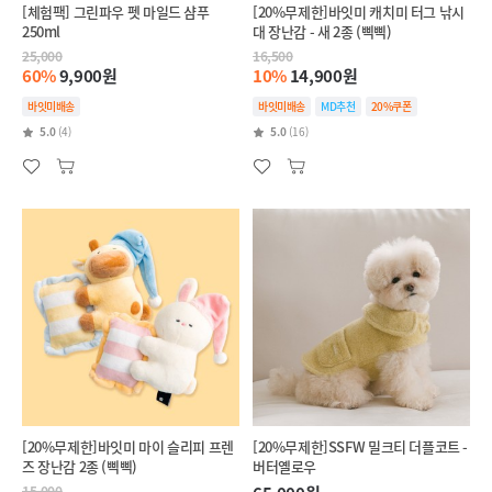
[체험팩] 그린파우 펫 마일드 샴푸
[20%무제한]바잇미 캐치미 터그 낚시
250ml
대 장난감 - 새 2종 (삑삑)
25,000
16,500
60%
9,900원
10%
14,900원
바잇미배송
바잇미배송
MD추천
20%쿠폰
5.0
(4)
5.0
(16)
[20%무제한]바잇미 마이 슬리피 프렌
[20%무제한]SSFW 밀크티 더플코트 -
즈 장난감 2종 (삑삑)
버터옐로우
15,000