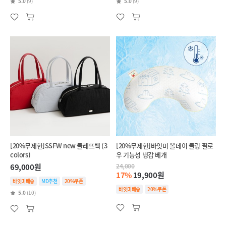
5.0
(9)
5.0
(9)
[20%무제한]SSFW new 쿨레뜨백 (3
[20%무제한]바잇미 올데이 쿨링 필로
colors)
우 기능성 냉감 베개
69,000원
24,000
17%
19,900원
바잇미배송
MD추천
20%쿠폰
바잇미배송
20%쿠폰
5.0
(10)