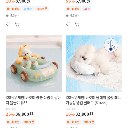
10%
8,900원
55%
6,900원
바잇미배송
MD추천
20%쿠폰
바잇미배송
SALE
5.0
(4)
4.7
(6)
[20%무제한]바잇미 붕붕 다람쥐 강아
[20%무제한]바잇미 올데이 쿨링 매트
지 물놀이 튜브
기능성 냉감 쿨매트 (3 sizes)
48,900
39,000
25%
36,900원
16%
32,900원
바잇미배송
20%쿠폰
바잇미배송
20%쿠폰