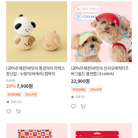
[20%무제한]바잇미 똥강아지 라텍스
[20%무제한]바잇미 산리오캐릭터즈
장난감 - 누렁이/바둑이/점박이
버그쉴드 쿨썬캡 (3 colors)
9,900
22,900원
20%
7,900원
바잇미배송
20%쿠폰
바잇미배송
20%쿠폰
5.0
(5)
5.0
(15)