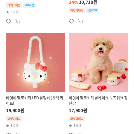
24%
10,710원
바잇미배송
MD추천
바잇미배송
MD추천
5.0
(1)
바잇미 헬로키티 LED 블링커 (산책 라
바잇미 헬로키티 롤케이크 노즈워크 장
이트)
난감
19,900원
17,900원
바잇미배송
바잇미배송
5.0
(3)
5.0
(3)