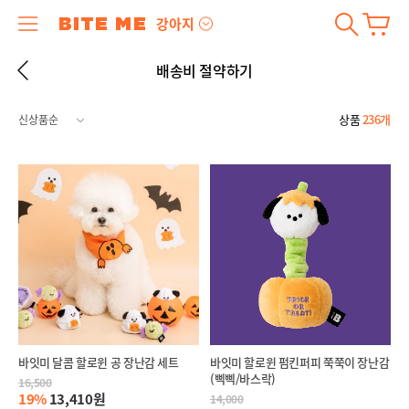
강아지
배송비 절약하기
상품
236개
바잇미 달콤 할로윈 공 장난감 세트
바잇미 할로윈 펌킨퍼피 쭉쭉이 장난감
(삑삑/바스락)
16,500
19%
13,410원
14,000