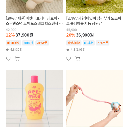
[20%무제한]바잇미 브레이닝 토이 -
[20%무제한]바잇미 점핑부기 노즈워
스핀앤스낵 토끼 노즈워크 디스펜서 장
크 플레이볼 자동 장난감
난감
42,900
45,900
12%
37,900원
20%
36,900원
바잇미배송
MD추천
20%쿠폰
바잇미배송
MD추천
20%쿠폰
4.8
(328)
4.8
(1,095)