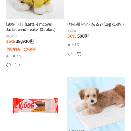
[20%무제한]Latta Filmcover
[체험팩] 온날 키독 스킨 (16g x1개입)
Jacket windbreaker (3 colors)
1,000
50%
500원
46,900
15%
39,900원
4.7
(3)
바잇미배송
20%쿠폰
5.0
(22)