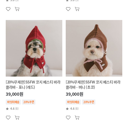
[20%무제한]SSFW 코지 베스티 바라
[20%무제한]SSFW 코지 베스티 바라
클라바 - 포니 (레드)
클라바 - 버니 (초코)
39,000원
39,000원
바잇미배송
20%쿠폰
바잇미배송
20%쿠폰
4.6
(8)
4.6
(8)