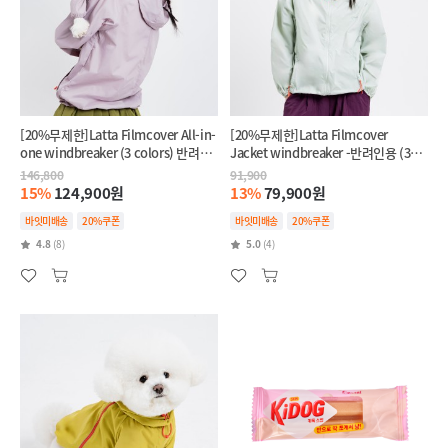
[20%무제한]Latta Filmcover All-in-
[20%무제한]Latta Filmcover
one windbreaker (3 colors) 반려견
Jacket windbreaker -반려인용 (3
+반려인 SET
colors)
146,800
91,900
15%
124,900원
13%
79,900원
바잇미배송
20%쿠폰
바잇미배송
20%쿠폰
4.8
(8)
5.0
(4)