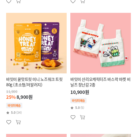
바잇미 꿀맛트릿 미니 노즈워크 트릿
바잇미 산리오캐릭터즈 바스락 마켓 비
80g (초소형/저알러지)
닐즈 장난감 2종
11,900
10,900원
25%
8,900원
바잇미배송
바잇미배송
5.0
(5)
5.0
(34)