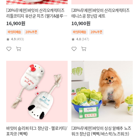
[20%무제한]바잇미 산리오캐릭터즈
[20%무제한]바잇미 산리오캐릭터즈
리틀코티지 유산균 치즈 (딸기&블루베
테니스공 장난감 세트
리/단호박&브로콜리)
16,900원
10,900원
바잇미배송
20%쿠폰
바잇미배송
20%쿠폰
4.9
(493)
4.8
(347)
바잇미 슬리퍼 터그 장난감 - 헬로키티/
[20%무제한]바잇미 싱싱 알배추 노즈
포차코 (삑삑)
워크 장난감 (삑삑/바스락/노즈워크)