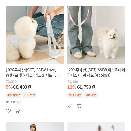
[20%무제한][SET] SSFW Love,
[20%무제한][SET] SSFW 에브리데이
Walk 포켓 하네스+리드줄 세트 (3
하네스+리쉬 세트 (4 colors)
colors)
72,000
70,000
5%
68,400원
12%
61,750원
바잇미배송
20%쿠폰
바잇미배송
20%쿠폰
5.0
(12)