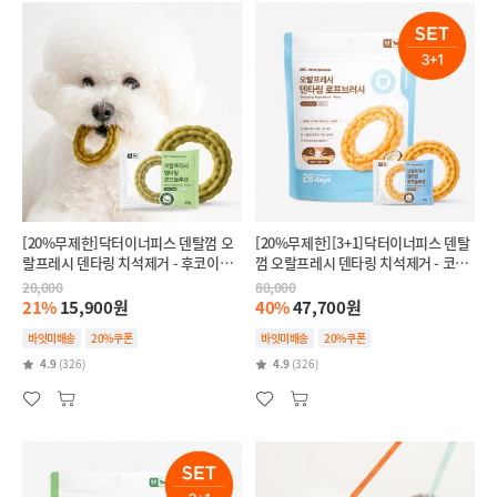
[20%무제한]닥터이너피스 덴탈껌 오
[20%무제한][3+1]닥터이너피스 덴탈
랄프레시 덴타링 치석제거 - 후코이단
껌 오랄프레시 덴타링 치석제거 - 코코
(인텐시브,항산화)
넛(릴랙스,스트레스완화)
20,000
80,000
21%
15,900원
40%
47,700원
바잇미배송
20%쿠폰
바잇미배송
20%쿠폰
4.9
(326)
4.9
(326)