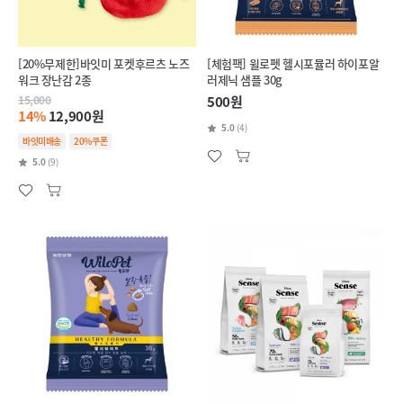
[20%무제한]바잇미 포켓후르츠 노즈
[체험팩] 윌로펫 헬시포뮬러 하이포알
워크 장난감 2종
러제닉 샘플 30g
15,000
500원
14%
12,900원
5.0
(4)
바잇미배송
20%쿠폰
5.0
(9)