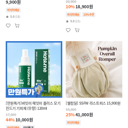
9,900원
20,900
10%
18,900원
바잇미배송
바잇미배송
20%쿠폰
5.0
(18)
5.0
(15)
[만원특가]바잇미 헤잇미 플러스 모기
[웰컴딜] SSFW 라스트피스 15,900원
진드기 기피제 (무향) 120ml
55,000
25%
41,000원
17,900
44%
10,000원
바잇미배송
바잇미배송
타임특가