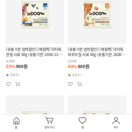
[유통기한 임박할인] [체험팩] 닥터독
[유통기한 임박할인] [체험팩] 닥터독
관절 사료 50g (유통기한 :2026-11-
피부모질 사료 50g (유통기한 :2026-
28)
11-27)
2,000
2,000
55%
900원
60%
800원
5.0
(1)
5.0
(1)
홈
장바구니
찜
MY