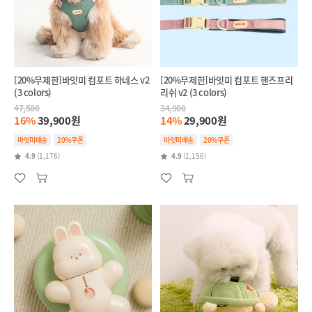
[20%무제한]바잇미 컴포트 하네스 v2
[20%무제한]바잇미 컴포트 핸즈프리
(3 colors)
리쉬 v2 (3 colors)
47,500
34,900
16%
39,900원
14%
29,900원
바잇미배송
20%쿠폰
바잇미배송
20%쿠폰
4.9
(1,176)
4.9
(1,156)