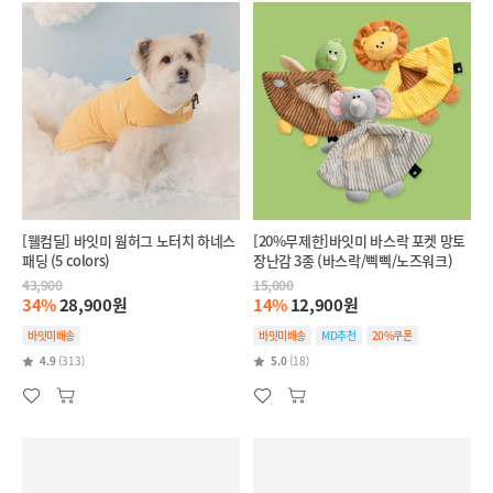
[웰컴딜] 바잇미 웜허그 노터치 하네스
[20%무제한]바잇미 바스락 포켓 망토
패딩 (5 colors)
장난감 3종 (바스락/삑삑/노즈워크)
43,900
15,000
34%
28,900원
14%
12,900원
바잇미배송
바잇미배송
MD추천
20%쿠폰
4.9
(313)
5.0
(18)