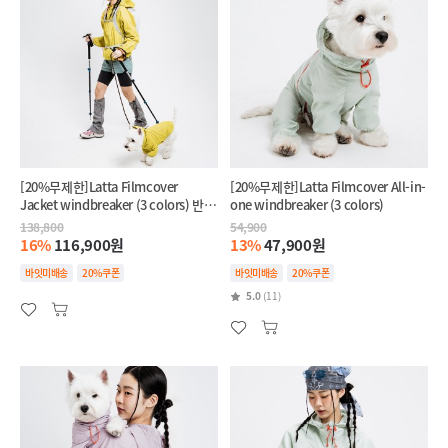
[20%무제한]Latta Filmcover
[20%무제한]Latta Filmcover All-in-
Jacket windbreaker (3 colors) 반려
one windbreaker (3 colors)
견+반려인 SET
138,800
54,900
16%
116,900원
13%
47,900원
바잇미배송
20%쿠폰
바잇미배송
20%쿠폰
5.0
(11)