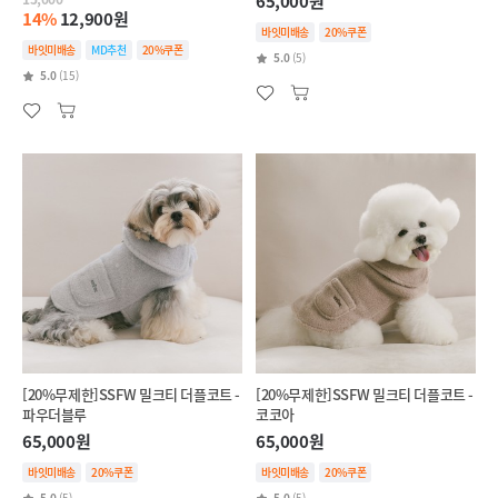
65,000원
14%
12,900원
바잇미배송
20%쿠폰
바잇미배송
MD추천
20%쿠폰
5.0
(5)
5.0
(15)
[20%무제한]SSFW 밀크티 더플코트 -
[20%무제한]SSFW 밀크티 더플코트 -
파우더블루
코코아
65,000원
65,000원
바잇미배송
20%쿠폰
바잇미배송
20%쿠폰
5.0
(5)
5.0
(5)