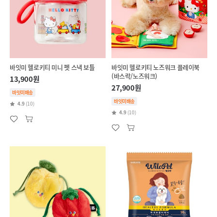
바잇미 헬로키티 미니 펫 스낵 보틀
바잇미 헬로키티 노즈워크 플레이북
(바스락/노즈워크)
13,900원
27,900원
바잇미배송
바잇미배송
4.9
(10)
4.9
(10)