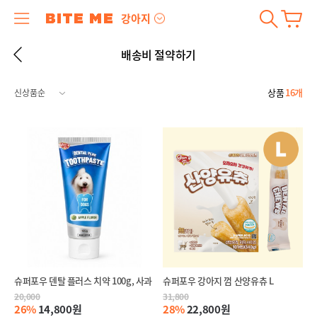
강아지
배송비 절약하기
상품
16개
슈퍼포우 덴탈 플러스 치약 100g, 사과
슈퍼포우 강아지 껌 산양유츄 L
20,000
31,800
26%
14,800원
28%
22,800원