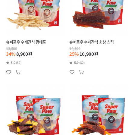
슈퍼포우 수제간식 황태포
슈퍼포우 수제간식 소창 스틱
13,500
14,500
34%
8,900원
25%
10,900원
5.0
(82)
5.0
(82)