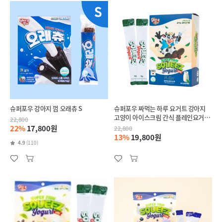
슈퍼포우 강아지 껌 오래츄 S
슈퍼포우 짜먹는 하루 요거트 강아지
고양이 아이스크림 간식 플레인요거트,
22,800
360g, 1개
22%
17,800원
22,800
13%
19,800원
4.9
(110)