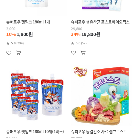
슈퍼포우 펫밀크 180ml 1개
슈퍼포우 생유산균 포스트바이오틱스
2,000
29,800
10%
1,800원
34%
19,800원
5.0
(294)
5.0
(57)
슈퍼포우 펫밀크 180ml 10개(1박스)
슈퍼포우 동결건조 사료 램프로스트