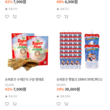
41%
7,900원
49%
6,900원
5.0
(19)
5.0
(21)
슈퍼포우 수제간식 구운 명태포
슈퍼포우 펫밀크 180ml 30개(3박스)
13,500
60,000
41%
7,900원
34%
39,600원
5.0
(20)
5.0
(294)