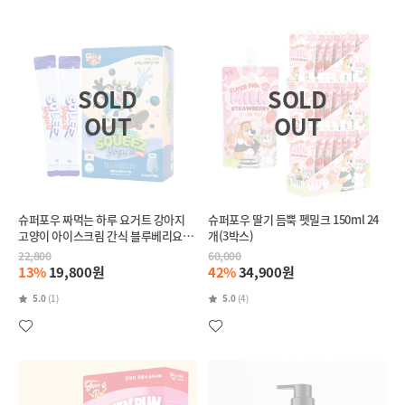
슈퍼포우 짜먹는 하루 요거트 강아지
슈퍼포우 딸기 듬뿍 펫밀크 150ml 24
고양이 아이스크림 간식 블루베리요거
개(3박스)
트, 360g, 1개
22,800
60,000
13%
19,800원
42%
34,900원
5.0
(1)
5.0
(4)