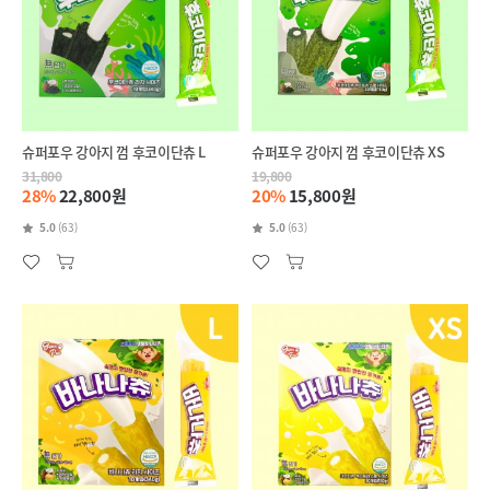
슈퍼포우 강아지 껌 후코이단츄 L
슈퍼포우 강아지 껌 후코이단츄 XS
31,800
19,800
28%
22,800원
20%
15,800원
5.0
(63)
5.0
(63)