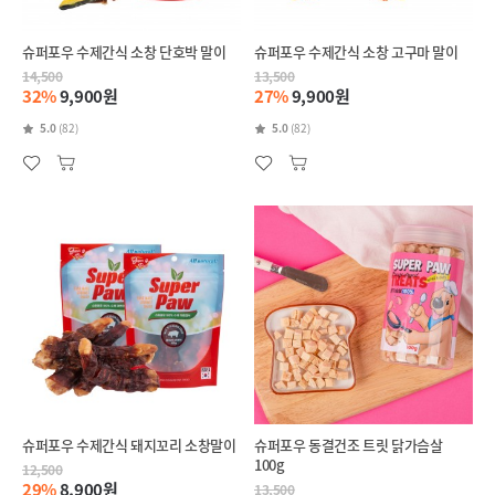
슈퍼포우 수제간식 소창 단호박 말이
슈퍼포우 수제간식 소창 고구마 말이
14,500
13,500
32%
9,900원
27%
9,900원
5.0
(82)
5.0
(82)
슈퍼포우 수제간식 돼지꼬리 소창말이
슈퍼포우 동결건조 트릿 닭가슴살
100g
12,500
29%
8,900원
13,500