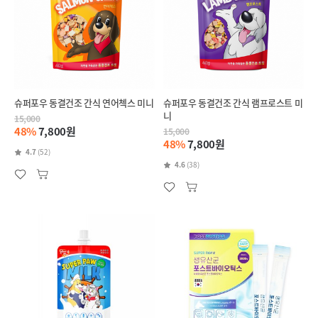
슈퍼포우 동결건조 간식 연어첵스 미니
슈퍼포우 동결건조 간식 램프로스트 미
니
15,000
48%
7,800원
15,000
48%
7,800원
4.7
(52)
4.6
(38)