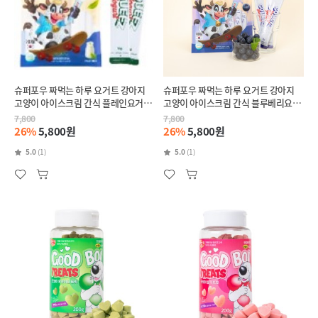
슈퍼포우 짜먹는 하루 요거트 강아지
슈퍼포우 짜먹는 하루 요거트 강아지
고양이 아이스크림 간식 플레인요거트,
고양이 아이스크림 간식 블루베리요거
84g, 1개
트, 84g, 1개
7,800
7,800
26%
5,800원
26%
5,800원
5.0
(1)
5.0
(1)