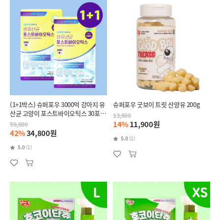
(1+1박스) 슈퍼포우 3000억 강아지 유
슈퍼포우 굿보이 트릿 산양유 200g
산균 고양이 포스트바이오틱스 30포, 2
13,900
개
14%
11,900원
59,600
42%
34,800원
5.0
(1)
5.0
(1)