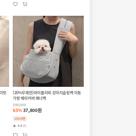
양이빗
[20%무제한]마이플러피 강아지슬링백 이동
가방 메쉬커버 매너백
108,000
65%
37,800원
20%쿠폰
4.8
(5)