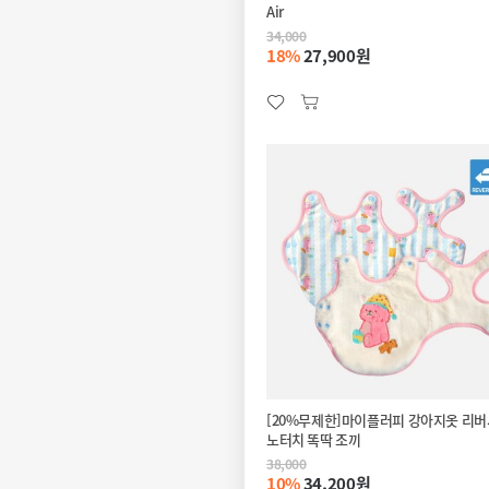
Air
34,000
18%
27,900원
[20%무제한]마이플러피 강아지옷 리
노터치 똑딱 조끼
38,000
10%
34,200원