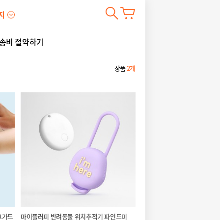
지
송비 절약하기
상품
2개
그가드
마이플러피 반려동물 위치추적기 파인드미