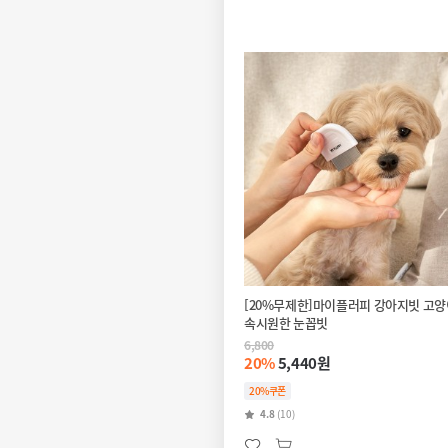
[20%무제한]마이플러피 강아지빗 고
속시원한 눈꼽빗
6,800
20%
5,440원
20%쿠폰
4.8
(10)