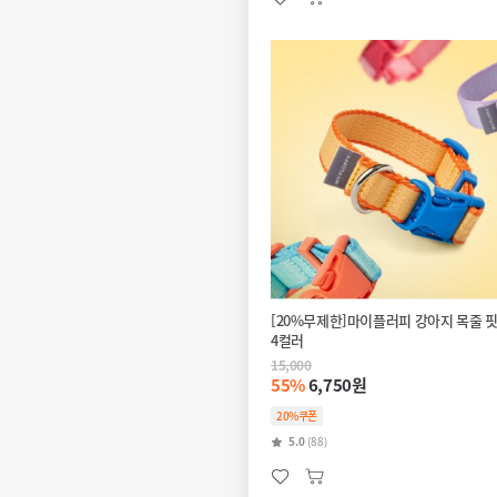
[20%무제한]마이플러피 강아지 목줄 
4컬러
15,000
55%
6,750원
20%쿠폰
5.0
(88)