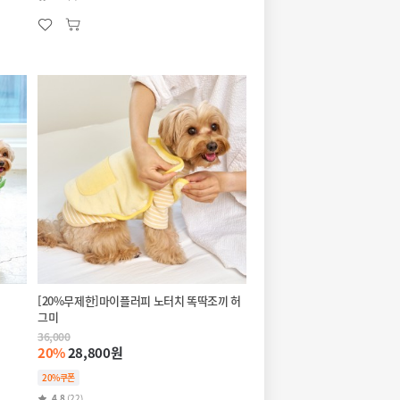
[20%무제한]마이플러피 노터치 똑딱조끼 허
그미
36,000
20%
28,800원
20%쿠폰
4.8
(22)