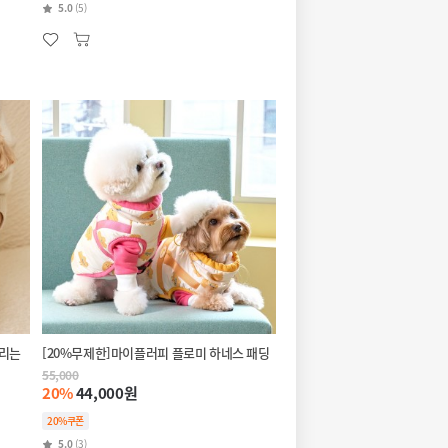
5.0
(5)
풀리는
[20%무제한]마이플러피 플로미 하네스 패딩
55,000
20%
44,000원
20%쿠폰
5.0
(3)