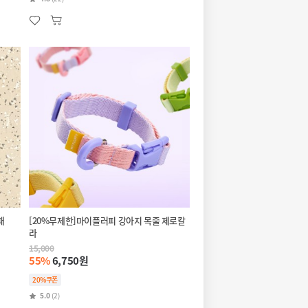
패
[20%무제한]마이플러피 강아지 목줄 제로칼
라
15,000
55%
6,750원
20%쿠폰
5.0
(2)