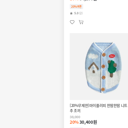
20%쿠폰
5.0
(2)
[20%무제한]마이플러피 한땀한땀 니트
추 조끼
38,000
20%
30,400원