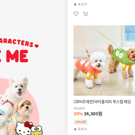
4.3
(9)
[20%무제한]마이플러피 투스텝 패딩
49,000
30%
34,300원
20%쿠폰
5.0
(6)