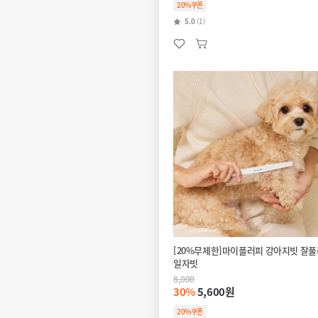
20%쿠폰
5.0
(1)
[20%무제한]마이플러피 강아지빗 잘
일자빗
8,000
30%
5,600원
20%쿠폰