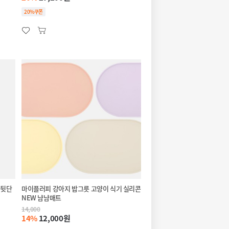
20%쿠폰
 뒷단
마이플러피 강아지 밥그릇 고양이 식기 실리콘
NEW 냠냠매트
14,000
14%
12,000원