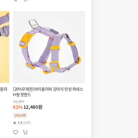
핏칼라
[20%무제한]마이플러피 강아지 탄성 하네스
H형 핏밴드
32,000
61%
12,480원
20%쿠폰
4.8
(104)