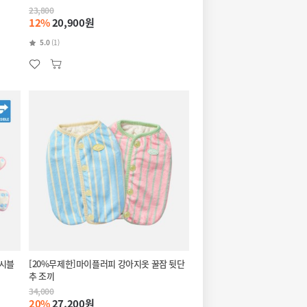
23,800
12%
20,900원
5.0
(1)
버시블
[20%무제한]마이플러피 강아지옷 꿀잠 뒷단
추 조끼
34,000
20%
27,200원