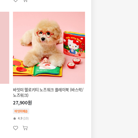
바잇미 헬로키티 노즈워크 플레이북 (바스락/
노즈워크)
27,900원
바잇미배송
4.9
(10)