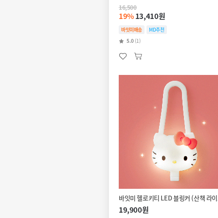
16,500
19%
13,410원
바잇미배송
MD추천
5.0
(1)
바잇미 헬로키티 LED 블링커 (산책 라이
19,900원