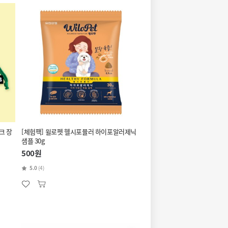
크 장
[체험팩] 윌로펫 헬시포뮬러 하이포알러제닉
샘플 30g
500원
5.0
(4)