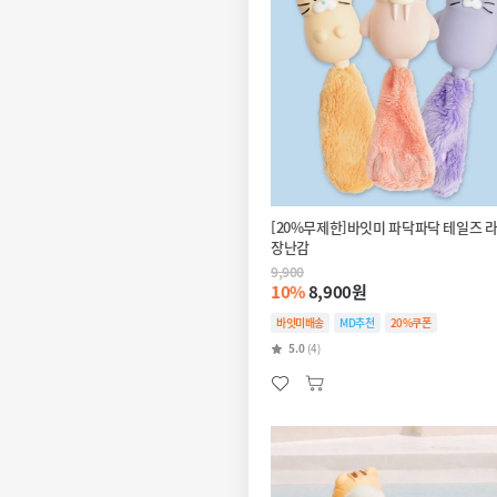
[20%무제한]바잇미 파닥파닥 테일즈 
장난감
9,900
10%
8,900원
바잇미배송
MD추천
20%쿠폰
5.0
(4)