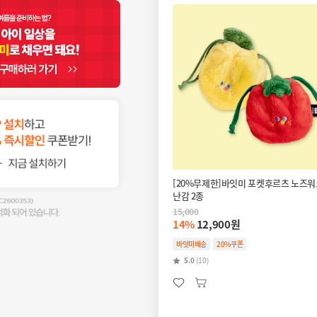
[20%무제한]바잇미 포켓후르츠 노즈워
난감 2종
15,000
14%
12,900원
바잇미배송
20%쿠폰
5.0
(10)