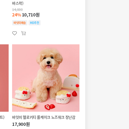
바스락)
14,000
24%
10,710원
바잇미배송
MD추천
트)
바잇미 헬로키티 롤케이크 노즈워크 장난감
17,900원