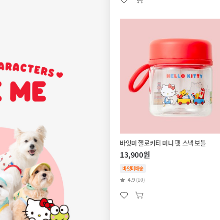
바잇미 헬로키티 미니 펫 스낵 보틀
13,900원
바잇미배송
4.9
(10)