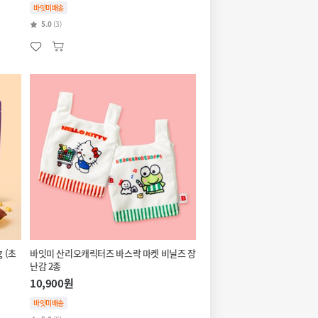
바잇미배송
5.0
(3)
 (초
바잇미 산리오캐릭터즈 바스락 마켓 비닐즈 장
난감 2종
10,900원
바잇미배송