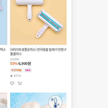
라텍스
[바잇미X생활공작소] 반려동물 털제거 반영구
롤클리너
15,500
55%
6,900원
바잇미배송
SALE
4.7
(6)