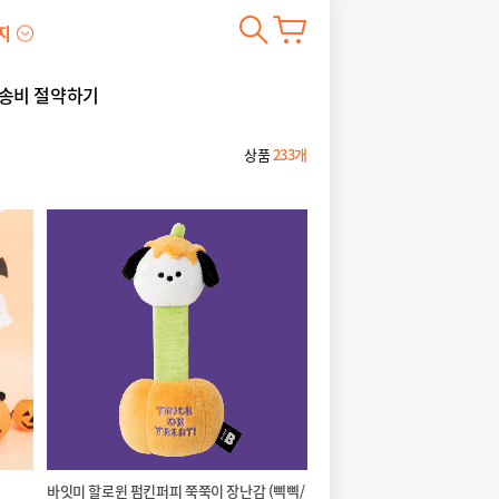
지
송비 절약하기
상품
233개
바잇미 할로윈 펌킨퍼피 쭉쭉이 장난감 (삑삑/