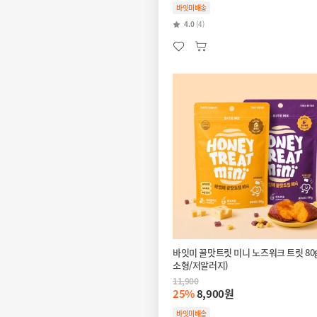
바잇미배송
4.0
(4)
바잇미 꿀맛트릿 미니 노즈워크 트릿 80g
소형/저알러지)
11,900
25%
8,900원
바잇미배송