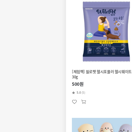
[체험팩] 윌로펫 헬시포뮬러 헬시웨이트
30g
500원
5.0
(5)