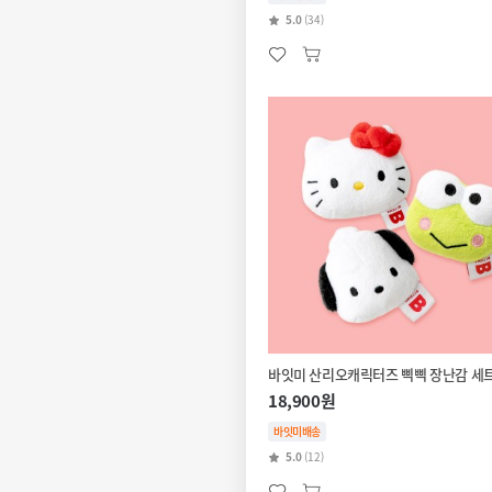
5.0
(34)
바잇미 산리오캐릭터즈 삑삑 장난감 세
18,900원
바잇미배송
5.0
(12)