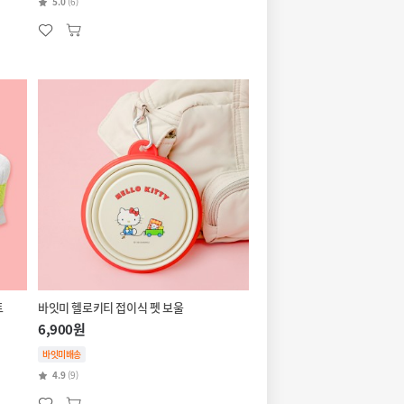
5.0
(6)
트
바잇미 헬로키티 접이식 펫 보울
6,900원
바잇미배송
4.9
(9)