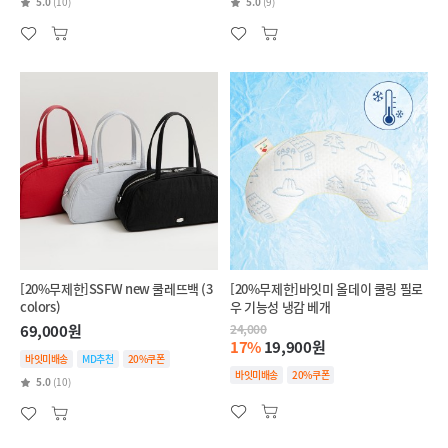
5.0
(10)
5.0
(9)
[20%무제한]SSFW new 쿨레뜨백 (3
[20%무제한]바잇미 올데이 쿨링 필로
colors)
우 기능성 냉감 베개
69,000원
24,000
17%
19,900원
바잇미배송
MD추천
20%쿠폰
바잇미배송
20%쿠폰
5.0
(10)