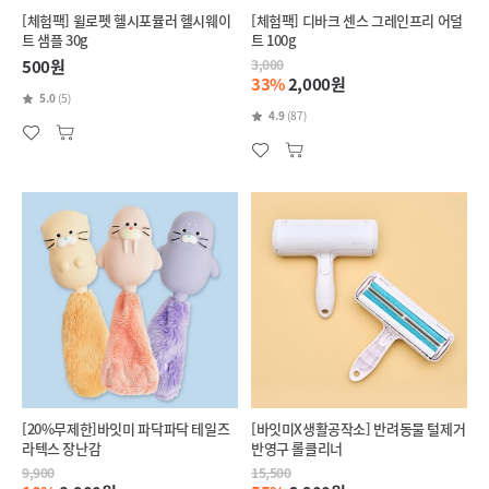
[체험팩] 윌로펫 헬시포뮬러 헬시웨이
[체험팩] 디바크 센스 그레인프리 어덜
트 샘플 30g
트 100g
500원
3,000
33%
2,000원
5.0
(5)
4.9
(87)
[20%무제한]바잇미 파닥파닥 테일즈
[바잇미X생활공작소] 반려동물 털제거
라텍스 장난감
반영구 롤클리너
9,900
15,500