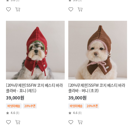
[20%무제한]SSFW 코지 베스티 바라
[20%무제한]SSFW 코지 베스티 바라
클라바 - 포니 (레드)
클라바 - 버니 (초코)
39,000원
39,000원
바잇미배송
20%쿠폰
바잇미배송
20%쿠폰
4.6
(8)
4.6
(8)