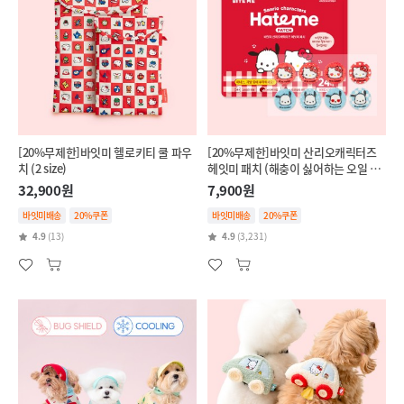
[20%무제한]바잇미 헬로키티 쿨 파우
[20%무제한]바잇미 산리오캐릭터즈
치 (2 size)
헤잇미 패치 (해충이 싫어하는 오일 함
유)
32,900원
7,900원
바잇미배송
20%쿠폰
바잇미배송
20%쿠폰
4.9
(13)
4.9
(3,231)