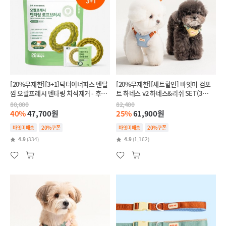
[20%무제한][3+1]닥터이너피스 덴탈
[20%무제한][세트할인] 바잇미 컴포
껌 오랄프레시 덴타링 치석제거 - 후코
트 하네스 v2 하네스&리쉬 SET(3
이단(인텐시브,항산화)
colors)
80,000
82,400
40%
47,700원
25%
61,900원
바잇미배송
20%쿠폰
바잇미배송
20%쿠폰
4.9
(334)
4.9
(1,162)