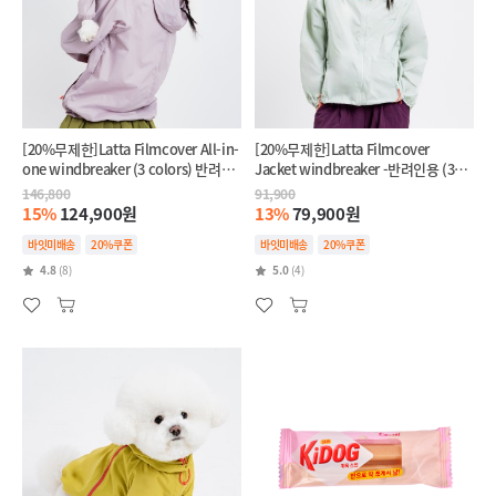
[20%무제한]Latta Filmcover All-in-
[20%무제한]Latta Filmcover
one windbreaker (3 colors) 반려견
Jacket windbreaker -반려인용 (3
+반려인 SET
colors)
146,800
91,900
15%
124,900원
13%
79,900원
바잇미배송
20%쿠폰
바잇미배송
20%쿠폰
4.8
(8)
5.0
(4)