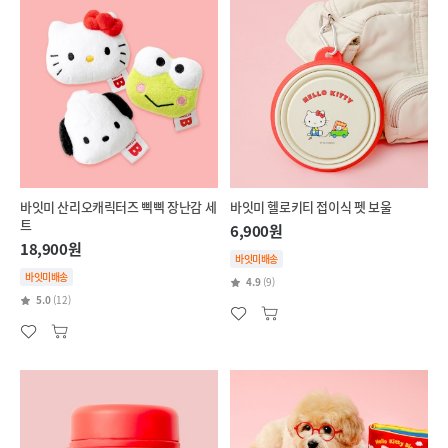
바잇미 산리오캐릭터즈 삑삑 장난감 세
바잇미 헬로키티 접이식 펫 보울
트
6,900원
18,900원
바잇미배송
바잇미배송
4.9
(9)
5.0
(12)