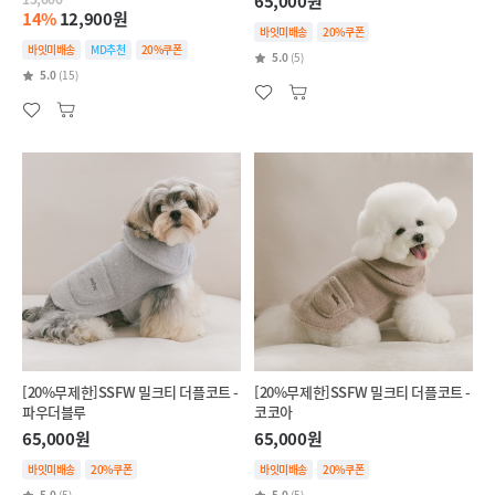
65,000원
14%
12,900원
바잇미배송
20%쿠폰
바잇미배송
MD추천
20%쿠폰
5.0
(5)
5.0
(15)
[20%무제한]SSFW 밀크티 더플코트 -
[20%무제한]SSFW 밀크티 더플코트 -
파우더블루
코코아
65,000원
65,000원
바잇미배송
20%쿠폰
바잇미배송
20%쿠폰
5.0
(5)
5.0
(5)