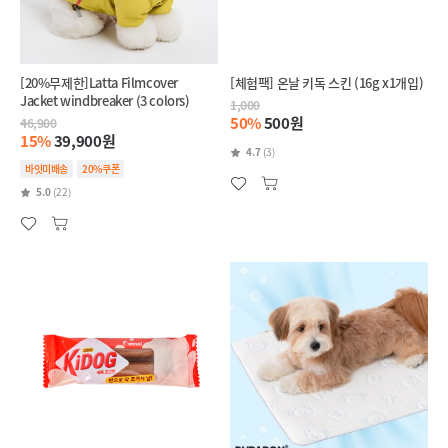
[20%무제한]Latta Filmcover
[체험팩] 온날 키독 스킨 (16g x1개입)
Jacket windbreaker (3 colors)
1,000
50%
500원
46,900
15%
39,900원
4.7
(3)
바잇미배송
20%쿠폰
5.0
(22)