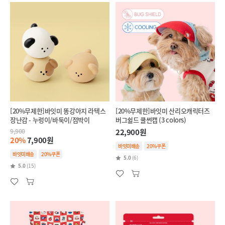
[20%무제한]바잇미 똥강아지 라텍스
[20%무제한]바잇미 산리오캐릭터즈
장난감 - 누렁이/바둑이/점박이
버그쉴드 쿨썬캡 (3 colors)
9,900
22,900원
20%
7,900원
바잇미배송
20%쿠폰
바잇미배송
20%쿠폰
5.0
(6)
5.0
(15)