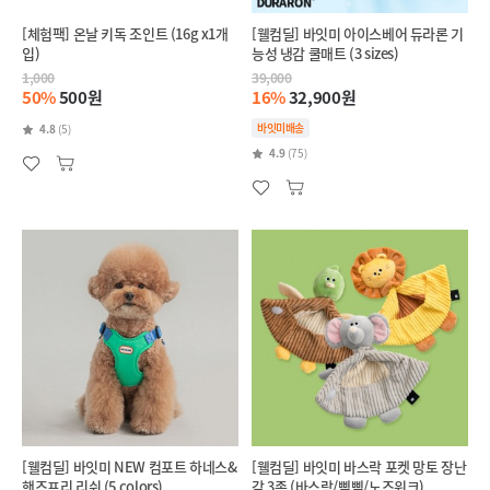
[체험팩] 온날 키독 조인트 (16g x1개
[웰컴딜] 바잇미 아이스베어 듀라론 기
입)
능성 냉감 쿨매트 (3 sizes)
1,000
39,000
50%
500원
16%
32,900원
바잇미배송
4.8
(5)
4.9
(75)
[웰컴딜] 바잇미 NEW 컴포트 하네스&
[웰컴딜] 바잇미 바스락 포켓 망토 장난
핸즈프리 리쉬 (5 colors)
감 3종 (바스락/삑삑/노즈워크)