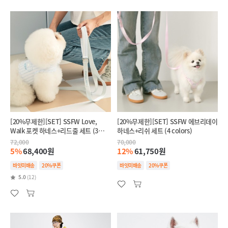
[20%무제한][SET] SSFW Love,
[20%무제한][SET] SSFW 에브리데이
Walk 포켓 하네스+리드줄 세트 (3
하네스+리쉬 세트 (4 colors)
colors)
72,000
70,000
5%
68,400원
12%
61,750원
바잇미배송
20%쿠폰
바잇미배송
20%쿠폰
5.0
(12)