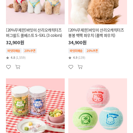
[20%무제한]바잇미 산리오캐릭터즈
[20%무제한]바잇미 산리오캐릭터즈
버그쉴드 쿨베스트 S~5XL (3 colors)
붕붕 백팩 파우치 (풉백 파우치)
32,900원
34,900원
바잇미배송
20%쿠폰
바잇미배송
20%쿠폰
4.8
(1,559)
4.9
(139)