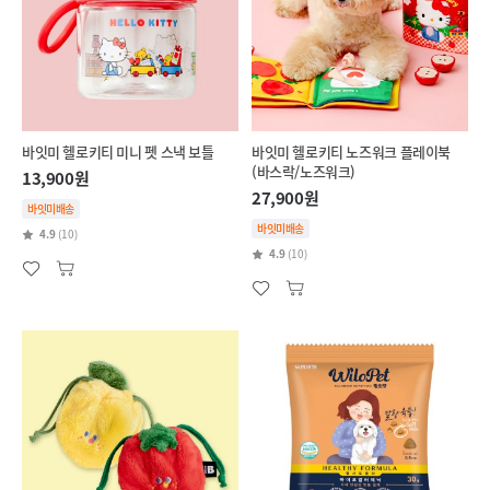
바잇미 헬로키티 미니 펫 스낵 보틀
바잇미 헬로키티 노즈워크 플레이북
(바스락/노즈워크)
13,900원
27,900원
바잇미배송
바잇미배송
4.9
(10)
4.9
(10)