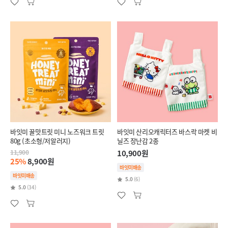
바잇미 꿀맛트릿 미니 노즈워크 트릿
바잇미 산리오캐릭터즈 바스락 마켓 비
80g (초소형/저알러지)
닐즈 장난감 2종
11,900
10,900원
25%
8,900원
바잇미배송
바잇미배송
5.0
(6)
5.0
(34)