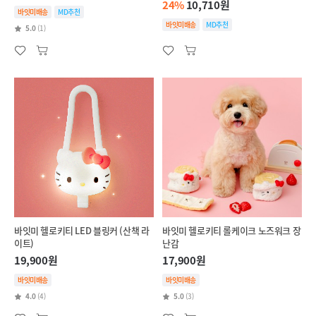
24%
10,710원
바잇미배송
MD추천
바잇미배송
MD추천
5.0
(1)
바잇미 헬로키티 LED 블링커 (산책 라
바잇미 헬로키티 롤케이크 노즈워크 장
이트)
난감
19,900원
17,900원
바잇미배송
바잇미배송
4.0
(4)
5.0
(3)