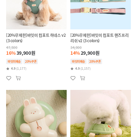
[20%무제한]바잇미 컴포트 하네스 v2
[20%무제한]바잇미 컴포트 핸즈프리
(3 colors)
리쉬 v2 (3 colors)
47,500
34,900
16%
39,900원
14%
29,900원
바잇미배송
20%쿠폰
바잇미배송
20%쿠폰
4.9
(1,177)
4.9
(1,157)