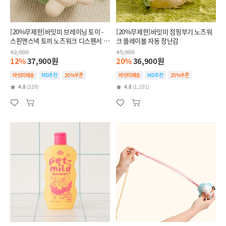
[20%무제한]바잇미 브레이닝 토이 -
[20%무제한]바잇미 점핑부기 노즈워
스핀앤스낵 토끼 노즈워크 디스펜서 장
크 플레이볼 자동 장난감
난감
42,900
45,900
12%
37,900원
20%
36,900원
바잇미배송
MD추천
20%쿠폰
바잇미배송
MD추천
20%쿠폰
4.8
(329)
4.8
(1,101)