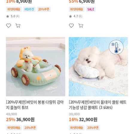
10%
8,900원
55%
6,900원
바잇미배송
MD추천
20%쿠폰
바잇미배송
SALE
5.0
(4)
4.7
(6)
[20%무제한]바잇미 붕붕 다람쥐 강아
[20%무제한]바잇미 올데이 쿨링 매트
지 물놀이 튜브
기능성 냉감 쿨매트 (3 sizes)
48,900
39,000
25%
36,900원
16%
32,900원
바잇미배송
20%쿠폰
바잇미배송
20%쿠폰