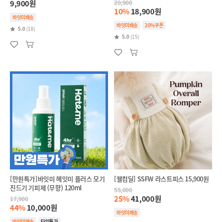
9,900원
20,900
10%
18,900원
바잇미배송
바잇미배송
20%쿠폰
5.0
(18)
5.0
(15)
[만원특가]바잇미 헤잇미 플러스 모기
[웰컴딜] SSFW 라스트피스 15,900원
진드기 기피제 (무향) 120ml
55,000
25%
41,000원
17,900
44%
10,000원
바잇미배송
바잇미배송
타임특가