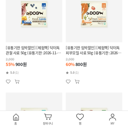
[유통기한 임박할인] [체험팩] 닥터독
[유통기한 임박할인] [체험팩] 닥터독
관절 사료 50g (유통기한 :2026-11-
피부모질 사료 50g (유통기한 :2026-
28)
11-27)
2,000
2,000
55%
900원
60%
800원
5.0
(1)
5.0
(1)
홈
장바구니
찜
MY