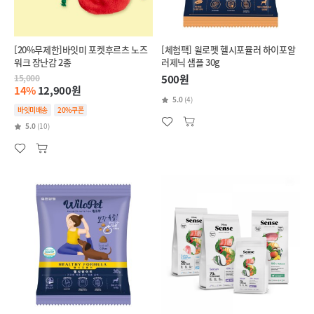
[20%무제한]바잇미 포켓후르츠 노즈
[체험팩] 윌로펫 헬시포뮬러 하이포알
워크 장난감 2종
러제닉 샘플 30g
15,000
500원
14%
12,900원
5.0
(4)
바잇미배송
20%쿠폰
5.0
(10)