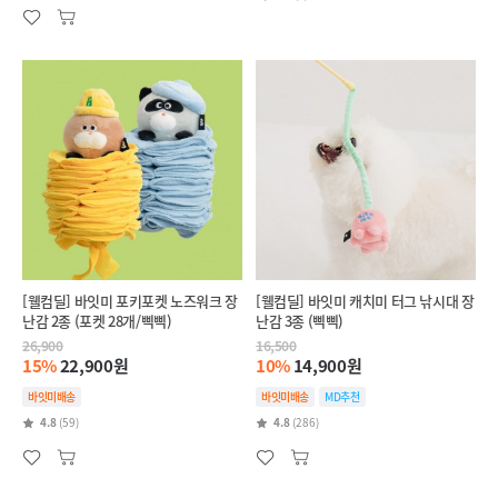
[웰컴딜] 바잇미 포키포켓 노즈워크 장
[웰컴딜] 바잇미 캐치미 터그 낚시대 장
난감 2종 (포켓 28개/삑삑)
난감 3종 (삑삑)
26,900
16,500
15%
22,900원
10%
14,900원
바잇미배송
바잇미배송
MD추천
4.8
(59)
4.8
(286)