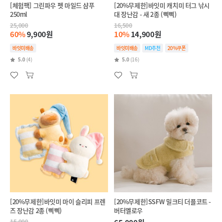
[체험팩] 그린파우 펫 마일드 샴푸
[20%무제한]바잇미 캐치미 터그 낚시
250ml
대 장난감 - 새 2종 (삑삑)
25,000
16,500
60%
9,900원
10%
14,900원
바잇미배송
바잇미배송
MD추천
20%쿠폰
5.0
(4)
5.0
(16)
[20%무제한]바잇미 마이 슬리피 프렌
[20%무제한]SSFW 밀크티 더플코트 -
즈 장난감 2종 (삑삑)
버터옐로우
15,000