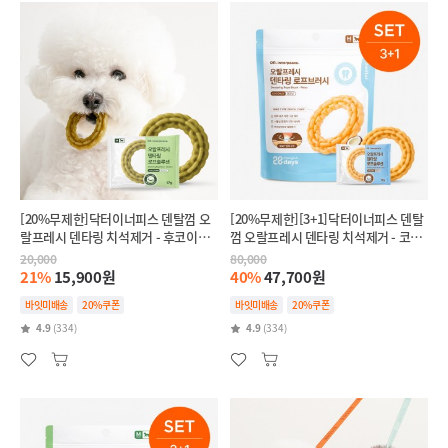
[20%무제한]닥터이너피스 덴탈껌 오
[20%무제한][3+1]닥터이너피스 덴탈
랄프레시 덴타링 치석제거 - 후코이단
껌 오랄프레시 덴타링 치석제거 - 코코
(인텐시브,항산화)
넛(릴랙스,스트레스완화)
20,000
80,000
21%
15,900원
40%
47,700원
바잇미배송
20%쿠폰
바잇미배송
20%쿠폰
4.9
(334)
4.9
(334)