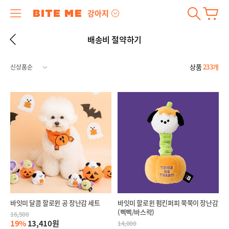
강아지
배송비 절약하기
상품
233개
바잇미 달콤 할로윈 공 장난감 세트
바잇미 할로윈 펌킨퍼피 쭉쭉이 장난감
(삑삑/바스락)
16,500
19%
13,410원
14,000