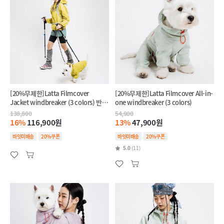
[20%무제한]Latta Filmcover
[20%무제한]Latta Filmcover All-in-
Jacket windbreaker (3 colors) 반려
one windbreaker (3 colors)
견+반려인 SET
138,800
54,900
16%
116,900원
13%
47,900원
바잇미배송
20%쿠폰
바잇미배송
20%쿠폰
5.0
(11)