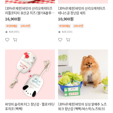
[20%무제한]바잇미 산리오캐릭터즈
[20%무제한]바잇미 산리오캐릭터즈
리틀코티지 유산균 치즈 (딸기&블루베
테니스공 장난감 세트
리/단호박&브로콜리)
16,900원
10,900원
바잇미배송
20%쿠폰
바잇미배송
20%쿠폰
4.9
(495)
4.9
(354)
바잇미 슬리퍼 터그 장난감 - 헬로키티/
[20%무제한]바잇미 싱싱 알배추 노즈
포차코 (삑삑)
워크 장난감 (삑삑/바스락/노즈워크)