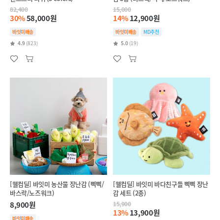
82,400
15,000
30%
58,000원
14%
12,900원
바잇미배송
바잇미배송
MD추천
4.9
(823)
5.0
(19)
[웰컴딜] 바잇미 농산물 장난감 (삑삑/
[웰컴딜] 바잇미 바다친구들 삑삑 장난
바스락/노즈워크)
감 세트 (2종)
8,900원
15,900
13%
13,900원
바잇미배송