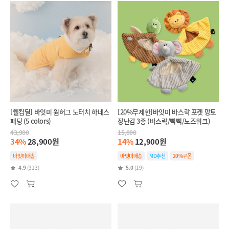
[웰컴딜] 바잇미 웜허그 노터치 하네스
[20%무제한]바잇미 바스락 포켓 망토
패딩 (5 colors)
장난감 3종 (바스락/삑삑/노즈워크)
43,900
15,000
34%
28,900원
14%
12,900원
바잇미배송
바잇미배송
MD추천
20%쿠폰
4.9
(313)
5.0
(19)