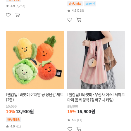
바잇미배송
MD추천
4.9
(2,233)
4.9
(218)
[웰컴딜] 바잇미 야채밭 공 장난감 세트
[웰컴딜] [바잇미×무신사 어스] 세이브
(2종)
마이 홈 키링백 (장바구니 키링)
15,500
19,900
10%
13,900원
15%
16,900원
바잇미배송
5.0
(11)
4.9
(61)