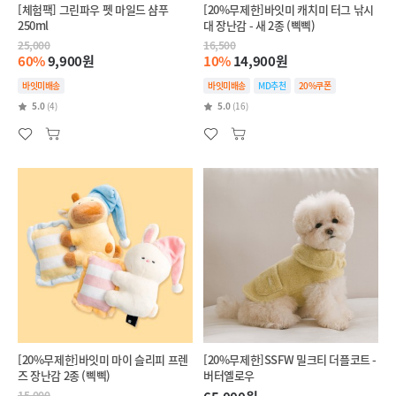
[체험팩] 그린파우 펫 마일드 샴푸
[20%무제한]바잇미 캐치미 터그 낚시
250ml
대 장난감 - 새 2종 (삑삑)
25,000
16,500
60%
9,900원
10%
14,900원
바잇미배송
바잇미배송
MD추천
20%쿠폰
5.0
(4)
5.0
(16)
[20%무제한]바잇미 마이 슬리피 프렌
[20%무제한]SSFW 밀크티 더플코트 -
즈 장난감 2종 (삑삑)
버터옐로우
15,000