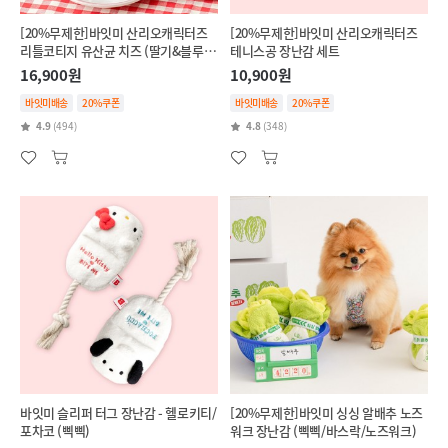
[20%무제한]바잇미 산리오캐릭터즈
[20%무제한]바잇미 산리오캐릭터즈
리틀코티지 유산균 치즈 (딸기&블루베
테니스공 장난감 세트
리/단호박&브로콜리)
16,900원
10,900원
바잇미배송
20%쿠폰
바잇미배송
20%쿠폰
4.9
(494)
4.8
(348)
바잇미 슬리퍼 터그 장난감 - 헬로키티/
[20%무제한]바잇미 싱싱 알배추 노즈
포차코 (삑삑)
워크 장난감 (삑삑/바스락/노즈워크)