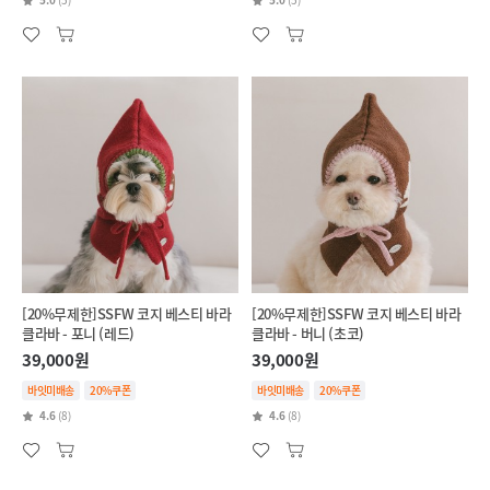
[20%무제한]SSFW 코지 베스티 바라
[20%무제한]SSFW 코지 베스티 바라
클라바 - 포니 (레드)
클라바 - 버니 (초코)
39,000원
39,000원
바잇미배송
20%쿠폰
바잇미배송
20%쿠폰
4.6
(8)
4.6
(8)