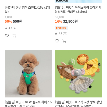
[체험팩] 온날 키독 조인트 (16g x1개
[웰컴딜] 바잇미 아이스베어 듀라론 기
입)
능성 냉감 쿨매트 (3 sizes)
1,000
39,000
50%
500원
16%
32,900원
바잇미배송
4.8
(5)
4.9
(75)
[웰컴딜] 바잇미 NEW 컴포트 하네스&
[웰컴딜] 바잇미 바스락 포켓 망토 장난
핸즈프리 리쉬 (5 colors)
감 3종 (바스락/삑삑/노즈워크)