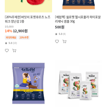
[20%무제한]바잇미 포켓후르츠 노즈
[체험팩] 윌로펫 헬시포뮬러 하이포알
워크 장난감 2종
러제닉 샘플 30g
15,000
500원
14%
12,900원
5.0
(4)
바잇미배송
20%쿠폰
5.0
(10)