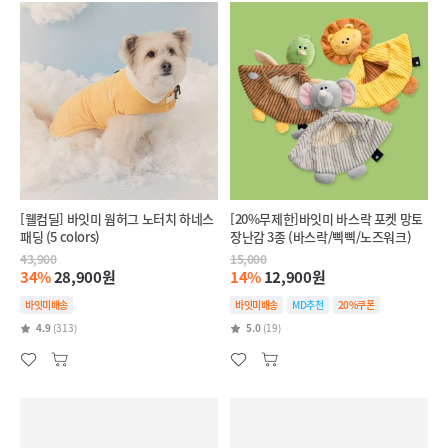
[웰컴딜] 바잇미 웜허그 노터치 하네스
[20%무제한]바잇미 바스락 포켓 망토
패딩 (5 colors)
장난감 3종 (바스락/삑삑/노즈워크)
43,900
15,000
34%
28,900원
14%
12,900원
바잇미배송
바잇미배송
MD추천
20%쿠폰
4.9
(313)
5.0
(19)