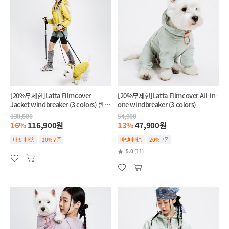
[20%무제한]Latta Filmcover
[20%무제한]Latta Filmcover All-in-
Jacket windbreaker (3 colors) 반려
one windbreaker (3 colors)
견+반려인 SET
138,800
54,900
16%
116,900원
13%
47,900원
바잇미배송
20%쿠폰
바잇미배송
20%쿠폰
5.0
(11)