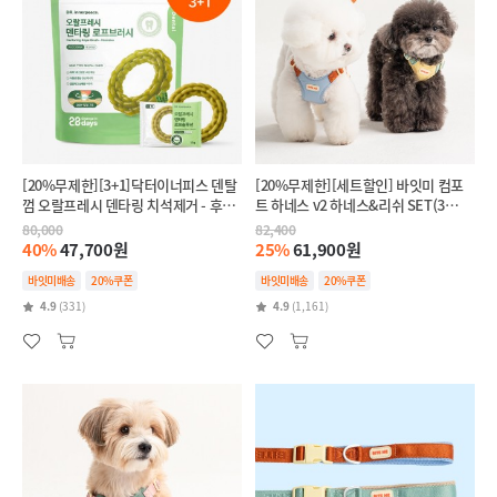
[20%무제한][3+1]닥터이너피스 덴탈
[20%무제한][세트할인] 바잇미 컴포
껌 오랄프레시 덴타링 치석제거 - 후코
트 하네스 v2 하네스&리쉬 SET(3
이단(인텐시브,항산화)
colors)
80,000
82,400
40%
47,700원
25%
61,900원
바잇미배송
20%쿠폰
바잇미배송
20%쿠폰
4.9
(331)
4.9
(1,161)