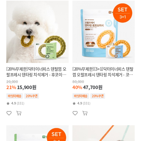
[20%무제한]닥터이너피스 덴탈껌 오
[20%무제한][3+1]닥터이너피스 덴탈
랄프레시 덴타링 치석제거 - 후코이단
껌 오랄프레시 덴타링 치석제거 - 코코
(인텐시브,항산화)
넛(릴랙스,스트레스완화)
20,000
80,000
21%
15,900원
40%
47,700원
바잇미배송
20%쿠폰
바잇미배송
20%쿠폰
4.9
(331)
4.9
(331)