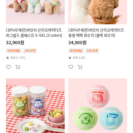
[20%무제한]바잇미 산리오캐릭터즈
[20%무제한]바잇미 산리오캐릭터즈
버그쉴드 쿨베스트 S~5XL (3 colors)
붕붕 백팩 파우치 (풉백 파우치)
32,900원
34,900원
바잇미배송
20%쿠폰
바잇미배송
20%쿠폰
4.8
(1,554)
4.9
(138)