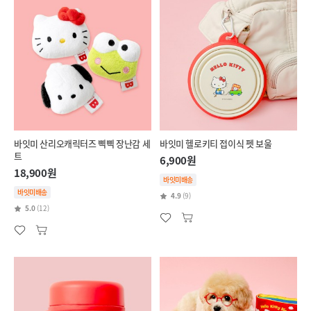
바잇미 산리오캐릭터즈 삑삑 장난감 세
바잇미 헬로키티 접이식 펫 보울
트
6,900원
18,900원
바잇미배송
바잇미배송
4.9
(9)
5.0
(12)