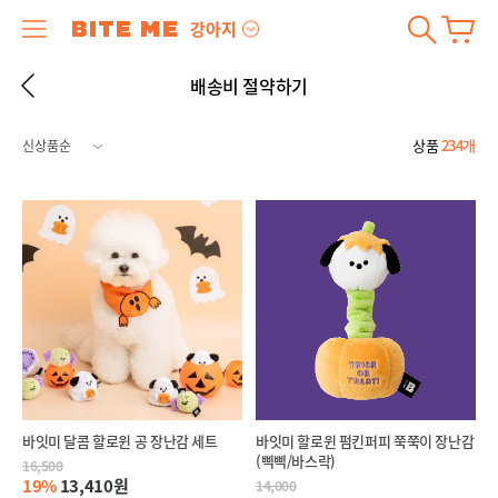
강아지
배송비 절약하기
상품
234개
바잇미 달콤 할로윈 공 장난감 세트
바잇미 할로윈 펌킨퍼피 쭉쭉이 장난감
(삑삑/바스락)
16,500
19%
13,410원
14,000