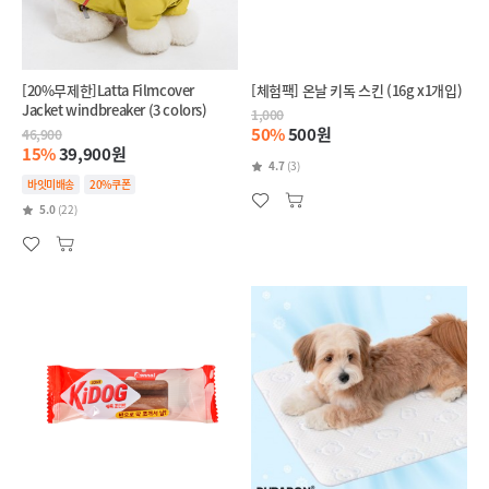
[20%무제한]Latta Filmcover
[체험팩] 온날 키독 스킨 (16g x1개입)
Jacket windbreaker (3 colors)
1,000
50%
500원
46,900
15%
39,900원
4.7
(3)
바잇미배송
20%쿠폰
5.0
(22)