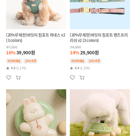
[20%무제한]바잇미 컴포트 하네스 v2
[20%무제한]바잇미 컴포트 핸즈프리
(3 colors)
리쉬 v2 (3 colors)
47,500
34,900
16%
39,900원
14%
29,900원
바잇미배송
20%쿠폰
바잇미배송
20%쿠폰
4.9
(1,176)
4.9
(1,156)