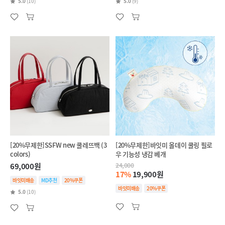
5.0
(10)
5.0
(9)
[20%무제한]SSFW new 쿨레뜨백 (3
[20%무제한]바잇미 올데이 쿨링 필로
colors)
우 기능성 냉감 베개
69,000원
24,000
17%
19,900원
바잇미배송
MD추천
20%쿠폰
바잇미배송
20%쿠폰
5.0
(10)