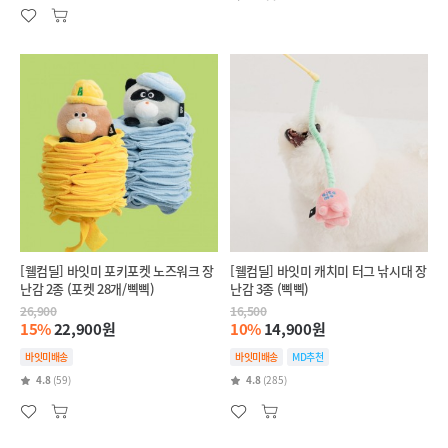
[웰컴딜] 바잇미 포키포켓 노즈워크 장
[웰컴딜] 바잇미 캐치미 터그 낚시대 장
난감 2종 (포켓 28개/삑삑)
난감 3종 (삑삑)
26,900
16,500
15%
22,900원
10%
14,900원
바잇미배송
바잇미배송
MD추천
4.8
(59)
4.8
(285)