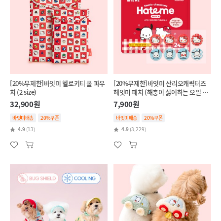
[20%무제한]바잇미 헬로키티 쿨 파우
[20%무제한]바잇미 산리오캐릭터즈
치 (2 size)
헤잇미 패치 (해충이 싫어하는 오일 함
유)
32,900원
7,900원
바잇미배송
20%쿠폰
바잇미배송
20%쿠폰
4.9
(13)
4.9
(3,229)