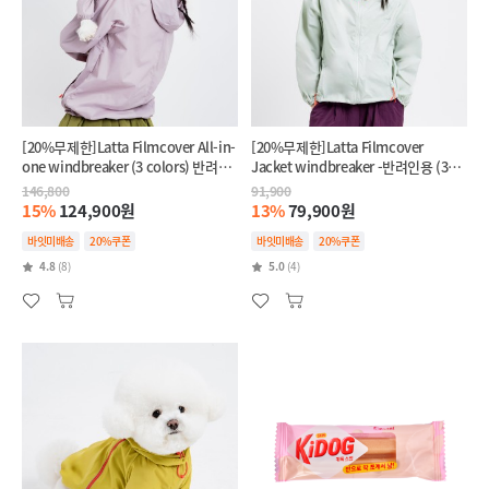
[20%무제한]Latta Filmcover All-in-
[20%무제한]Latta Filmcover
one windbreaker (3 colors) 반려견
Jacket windbreaker -반려인용 (3
+반려인 SET
colors)
146,800
91,900
15%
124,900원
13%
79,900원
바잇미배송
20%쿠폰
바잇미배송
20%쿠폰
4.8
(8)
5.0
(4)