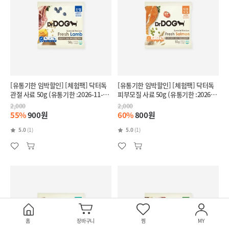
[유통기한 임박할인] [체험팩] 닥터독
[유통기한 임박할인] [체험팩] 닥터독
관절 사료 50g (유통기한 :2026-11-
피부모질 사료 50g (유통기한 :2026-
28)
11-27)
2,000
2,000
55%
900원
60%
800원
5.0
(1)
5.0
(1)
홈
장바구니
찜
MY