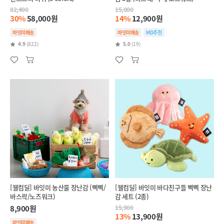
82,400
15,000
30%
58,000원
14%
12,900원
바잇미배송
바잇미배송
MD추천
4.9
(822)
5.0
(19)
[웰컴딜] 바잇미 농산물 장난감 (삑삑/
[웰컴딜] 바잇미 바다친구들 삑삑 장난
바스락/노즈워크)
감 세트 (2종)
8,900원
15,900
13%
13,900원
바잇미배송