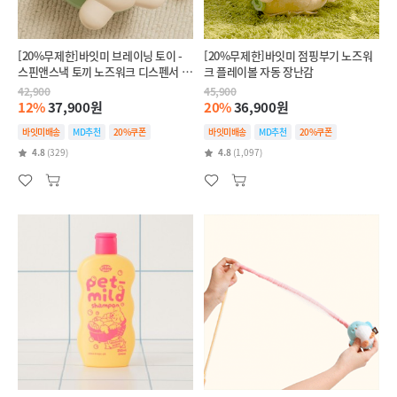
[20%무제한]바잇미 브레이닝 토이 -
[20%무제한]바잇미 점핑부기 노즈워
스핀앤스낵 토끼 노즈워크 디스펜서 장
크 플레이볼 자동 장난감
난감
42,900
45,900
12%
37,900원
20%
36,900원
바잇미배송
MD추천
20%쿠폰
바잇미배송
MD추천
20%쿠폰
4.8
(329)
4.8
(1,097)