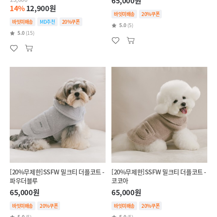
65,000원
14%
12,900원
바잇미배송
20%쿠폰
바잇미배송
MD추천
20%쿠폰
5.0
(5)
5.0
(15)
[20%무제한]SSFW 밀크티 더플코트 -
[20%무제한]SSFW 밀크티 더플코트 -
파우더블루
코코아
65,000원
65,000원
바잇미배송
20%쿠폰
바잇미배송
20%쿠폰
5.0
(5)
5.0
(5)