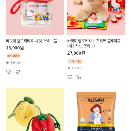
바잇미 헬로키티 미니 펫 스낵 보틀
바잇미 헬로키티 노즈워크 플레이북
(바스락/노즈워크)
13,900원
27,900원
바잇미배송
바잇미배송
4.9
(10)
4.9
(10)