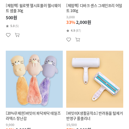
[체험팩] 윌로펫 헬시포뮬러 헬시웨이
[체험팩] 디바크 센스 그레인프리 어덜
트 샘플 30g
트 100g
500원
3,000
33%
2,000원
5.0
(5)
4.9
(87)
[20%무제한]바잇미 파닥파닥 테일즈
[바잇미X생활공작소] 반려동물 털제거
라텍스 장난감
반영구 롤클리너
9,900
15,500