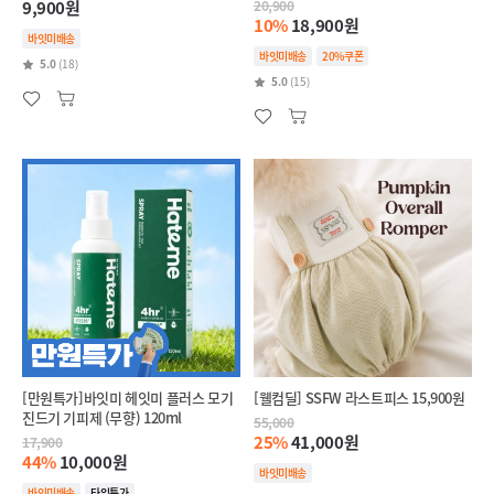
9,900원
20,900
10%
18,900원
바잇미배송
바잇미배송
20%쿠폰
5.0
(18)
5.0
(15)
[만원특가]바잇미 헤잇미 플러스 모기
[웰컴딜] SSFW 라스트피스 15,900원
진드기 기피제 (무향) 120ml
55,000
25%
41,000원
17,900
44%
10,000원
바잇미배송
바잇미배송
타임특가