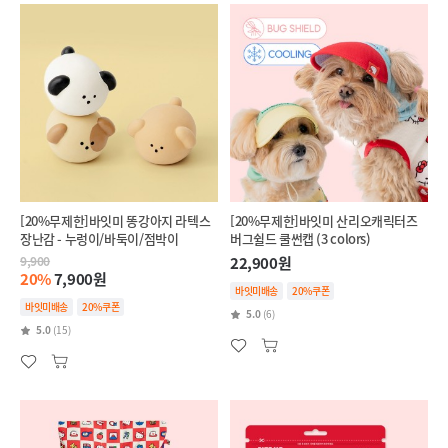
[20%무제한]바잇미 똥강아지 라텍스
[20%무제한]바잇미 산리오캐릭터즈
장난감 - 누렁이/바둑이/점박이
버그쉴드 쿨썬캡 (3 colors)
9,900
22,900원
20%
7,900원
바잇미배송
20%쿠폰
바잇미배송
20%쿠폰
5.0
(6)
5.0
(15)