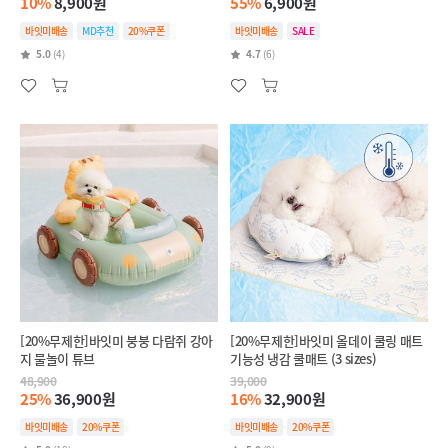
10%
8,900원
55%
6,900원
바잇미배송
MD추천
20%쿠폰
바잇미배송
SALE
5.0
(4)
4.7
(6)
[20%무제한]바잇미 붕붕 다람쥐 강아
[20%무제한]바잇미 올데이 쿨링 매트
지 물놀이 튜브
기능성 냉감 쿨매트 (3 sizes)
48,900
39,000
25%
36,900원
16%
32,900원
바잇미배송
20%쿠폰
바잇미배송
20%쿠폰