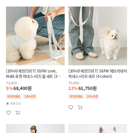
[20%무제한][SET] SSFW Love,
[20%무제한][SET] SSFW 에브리데이
Walk 포켓 하네스+리드줄 세트 (3
하네스+리쉬 세트 (4 colors)
colors)
72,000
70,000
5%
68,400원
12%
61,750원
바잇미배송
20%쿠폰
바잇미배송
20%쿠폰
5.0
(12)