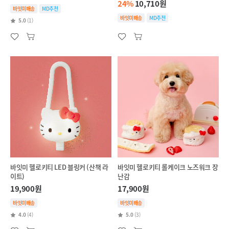
24%
10,710원
바잇미배송
MD추천
바잇미배송
MD추천
5.0
(1)
바잇미 헬로키티 LED 블링커 (산책 라
바잇미 헬로키티 롤케이크 노즈워크 장
이트)
난감
19,900원
17,900원
바잇미배송
바잇미배송
4.0
(4)
5.0
(3)