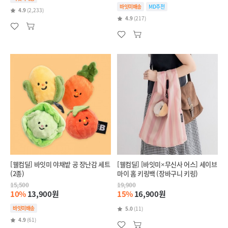
바잇미배송
MD추천
4.9
(2,233)
4.9
(217)
[웰컴딜] 바잇미 야채밭 공 장난감 세트
[웰컴딜] [바잇미×무신사 어스] 세이브
(2종)
마이 홈 키링백 (장바구니 키링)
15,500
19,900
10%
13,900원
15%
16,900원
바잇미배송
5.0
(11)
4.9
(61)