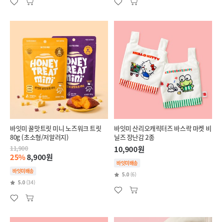
바잇미 꿀맛트릿 미니 노즈워크 트릿
바잇미 산리오캐릭터즈 바스락 마켓 비
80g (초소형/저알러지)
닐즈 장난감 2종
11,900
10,900원
25%
8,900원
바잇미배송
바잇미배송
5.0
(6)
5.0
(34)