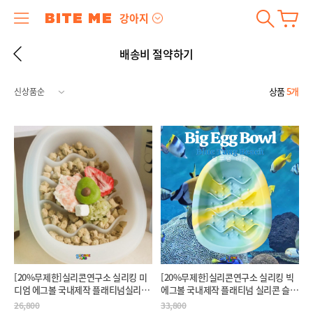
강아지
배송비 절약하기
상품
5개
[20%무제한]실리콘연구소 실리킹 미
[20%무제한]실리콘연구소 실리킹 빅
디엄 에그볼 국내제작 플래티넘실리콘
에그볼 국내제작 플래티넘 실리콘 슬로
슬로우식기
우 식기 강아지 대형견 밥그릇 애견 급
26,800
33,800