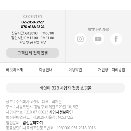
CS CENTER
02-2038-3727
070-4188-1824
BITE ME SNS
상담시간 AM10:00 - PM06:00
점심시간 PM12:00 - PM01:00
휴일 및 공휴일 휴무
고객센터 전화연결
바잇미소개
이용안내
이용약관
개인정보처리방침
바잇미 B2B 사업자 전용 쇼핑몰
상호 : 주식회사 바잇미 대표 : 곽재은
주소 : 서울특별시 강남구 테헤란로20길 10, 8층
사업자번호 : 210-87-00613
사업자정보확인
통신판매업신고 : 제2019-서울강남-05372호
입점문의 :
입점문의하기
동물성단미사료제조업등록번호 : 4060000-034-2018-0016