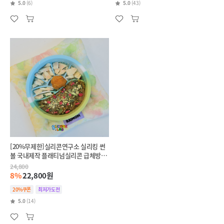
5.0
(6)
5.0
(43)
[20%무제한]실리콘연구소 실리킹 썬
볼 국내제작 플래티넘실리콘 급체방지
슬로우식기
24,800
8%
22,800원
20%쿠폰
최저가도전
5.0
(14)