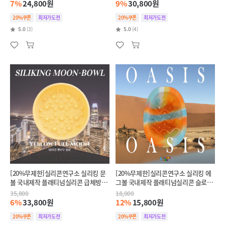
체방지
7%
24,800원
9%
30,800원
20%쿠폰
최저가도전
20%쿠폰
최저가도전
5.0
(3)
5.0
(4)
[20%무제한]실리콘연구소 실리킹 문
[20%무제한]실리콘연구소 실리킹 에
볼 국내제작 플래티넘실리콘 급체방지
그볼 국내제작 플래티넘실리콘 슬로우
슬로우식기
식기
35,800
18,000
6%
33,800원
12%
15,800원
20%쿠폰
최저가도전
20%쿠폰
최저가도전