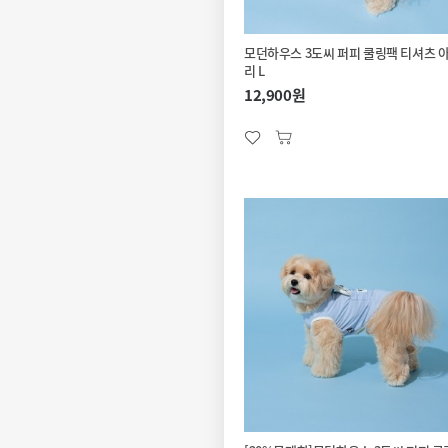
모던하우스 3도씨 퍼피 쿨링팩 티셔츠 
리 L
12,900원