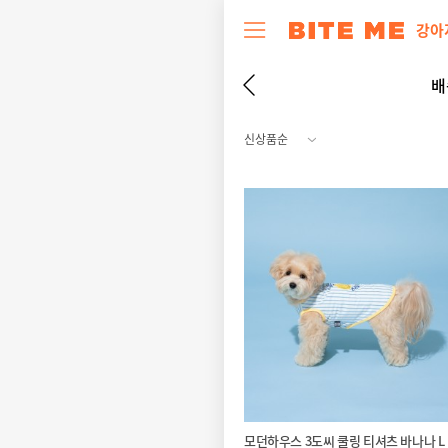
강아
배
모던하우스 3도씨 쿨링 티셔츠 바나나 L