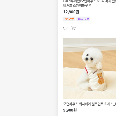
[20%무제한]모던하우스 3도씨 퍼피 
티셔츠 스카이블루 M
12,900원
20%쿠폰
최저가도전
모던하우스 위시베어 원포인트 티셔츠_
9,900원