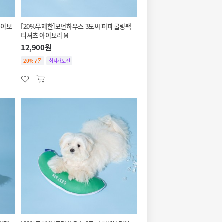
아이보
[20%무제한]모던하우스 3도씨 퍼피 쿨링팩
티셔츠 아이보리 M
12,900원
20%쿠폰
최저가도전