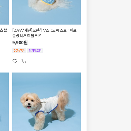
츠 블
[20%무제한]모던하우스 3도씨 스트라이프
쿨링 티셔츠 블루 M
9,900원
20%쿠폰
최저가도전