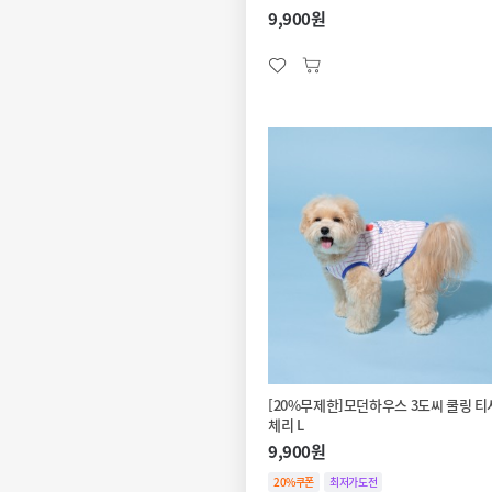
9,900원
[20%무제한]모던하우스 3도씨 쿨링 
체리 L
9,900원
20%쿠폰
최저가도전