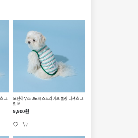
츠 그
모던하우스 3도씨 스트라이프 쿨링 티셔츠 그
린 M
9,900원