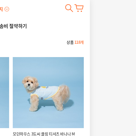
지
송비 절약하기
상품
118개
모던하우스 3도씨 쿨링 티셔츠 바나나 M