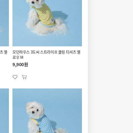
츠 옐
모던하우스 3도씨 스트라이프 쿨링 티셔츠 옐
로우 M
9,900원