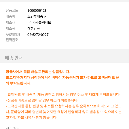
상품코드
1000056423
배송비
조건부배송 >
제조자
(주)타카콜렉티브
제조국
대한민국
A/S책임자
02-6272-0027
전화번호
배송 안내
공급사에서
직접
배송
/
교환되는
상품입니다
.
출고지
/
수거지가
상이하여
네이버페이
자동수거가
불가
하므로
고객센터로
문
의
부탁드립니다
.
- 결제완료 후 배송 전 제품 변경 희망하시는 경우 취소 후 재결제 부탁드립니다.
- 상품준비중으로 넘어갈 경우 취소가 어렵습니다.
- 고객센터를 통한 변경 및 취소를 요청하시는 경우 순차적으로 처리드리고 있으
나, 문의량에 따라 답변이 늦어지면 요청이 반영되지 않고 발송될 수 있으며 이는
교환 및 환불 사유가 되지 않습니다.
배송 정보