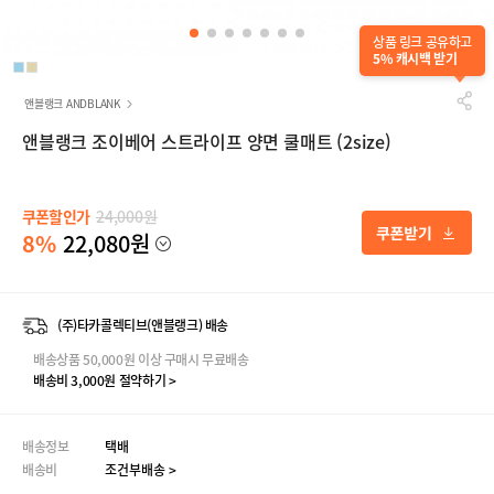
상품 링크 공유하고
5% 캐시백 받기
앤블랭크 ANDBLANK
앤블랭크 조이베어 스트라이프 양면 쿨매트 (2size)
쿠폰할인가
24,000원
8%
22,080원
(주)타카콜렉티브(앤블랭크) 배송
배송상품 50,000원 이상 구매시 무료배송
배송비 3,000원 절약하기 >
배송정보
택배
배송비
조건부배송 >