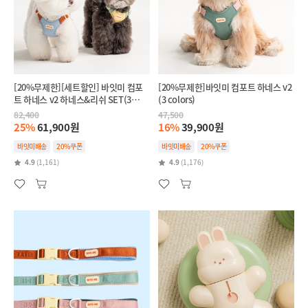
[20%무제한][세트할인] 바잇미 컴포
[20%무제한]바잇미 컴포트 하네스 v2
트 하네스 v2 하네스&리쉬 SET(3
(3 colors)
colors)
82,400
47,500
25%
61,900원
16%
39,900원
바잇미배송
20%쿠폰
바잇미배송
20%쿠폰
4.9
(1,161)
4.9
(1,176)