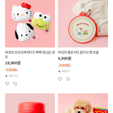
바잇미 산리오캐릭터즈 삑삑 장난감 세
바잇미 헬로키티 접이식 펫 보울
트
6,900원
18,900원
바잇미배송
바잇미배송
4.9
(9)
5.0
(12)