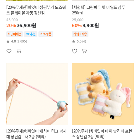
[20%무제한]바잇미 점핑부기 노즈워
[체험팩] 그린파우 펫 마일드 샴푸
크 플레이볼 자동 장난감
250ml
45,900
25,000
20%
36,900원
60%
9,900원
바잇미배송
MD추천
20%쿠폰
바잇미배송
4.8
(1,095)
5.0
(4)
[20%무제한]바잇미 캐치미 터그 낚시
[20%무제한]바잇미 마이 슬리피 프렌
대 장난감 - 새 2종 (삑삑)
즈 장난감 2종 (삑삑)