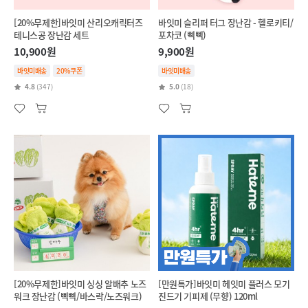
[20%무제한]바잇미 산리오캐릭터즈
바잇미 슬리퍼 터그 장난감 - 헬로키티/
테니스공 장난감 세트
포차코 (삑삑)
10,900원
9,900원
바잇미배송
20%쿠폰
바잇미배송
4.8
(347)
5.0
(18)
[20%무제한]바잇미 싱싱 알배추 노즈
[만원특가]바잇미 헤잇미 플러스 모기
워크 장난감 (삑삑/바스락/노즈워크)
진드기 기피제 (무향) 120ml