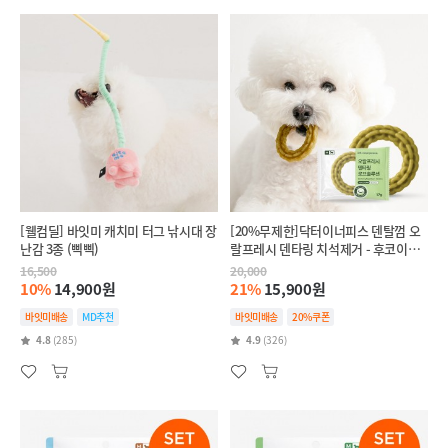
[웰컴딜] 바잇미 캐치미 터그 낚시대 장
[20%무제한]닥터이너피스 덴탈껌 오
난감 3종 (삑삑)
랄프레시 덴타링 치석제거 - 후코이단
(인텐시브,항산화)
16,500
20,000
10%
14,900원
21%
15,900원
바잇미배송
MD추천
바잇미배송
20%쿠폰
4.8
(285)
4.9
(326)