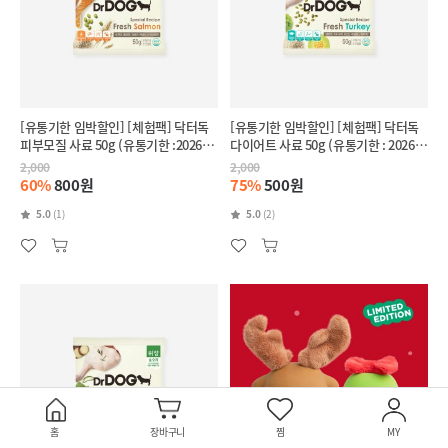
[유통기한 임박할인] [체험팩] 닥터독
[유통기한 임박할인] [체험팩] 닥터독
피부모질 사료 50g (유통기한 :2026-
다이어트 사료 50g (유통기한 : 2026-
11-27)
10-01)
2,000
2,000
60%
800원
75%
500원
5.0
(1)
5.0
(2)
홈
장바구니
찜
MY