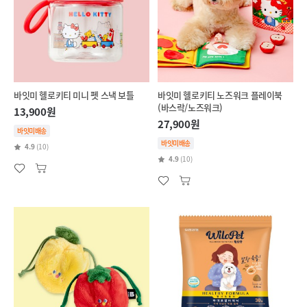
바잇미 헬로키티 미니 펫 스낵 보틀
바잇미 헬로키티 노즈워크 플레이북
(바스락/노즈워크)
13,900원
27,900원
바잇미배송
바잇미배송
4.9
(10)
4.9
(10)