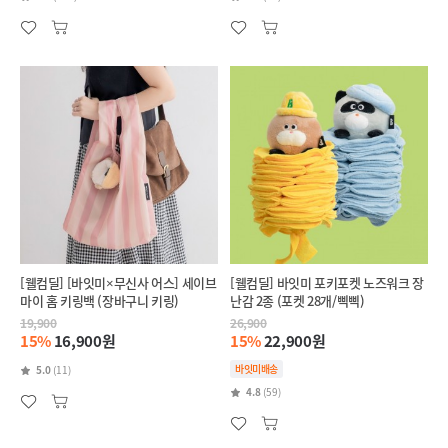
[웰컴딜] [바잇미×무신사 어스] 세이브
[웰컴딜] 바잇미 포키포켓 노즈워크 장
마이 홈 키링백 (장바구니 키링)
난감 2종 (포켓 28개/삑삑)
19,900
26,900
15%
16,900원
15%
22,900원
바잇미배송
5.0
(11)
4.8
(59)