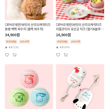
[20%무제한]바잇미 산리오캐릭터즈
[20%무제한]바잇미 산리오캐릭터즈
붕붕 백팩 파우치 (풉백 파우치)
리틀코티지 유산균 치즈 (딸기&블루베
리/단호박&브로콜리)
34,900원
16,900원
바잇미배송
20%쿠폰
바잇미배송
20%쿠폰
4.9
(138)
4.9
(494)