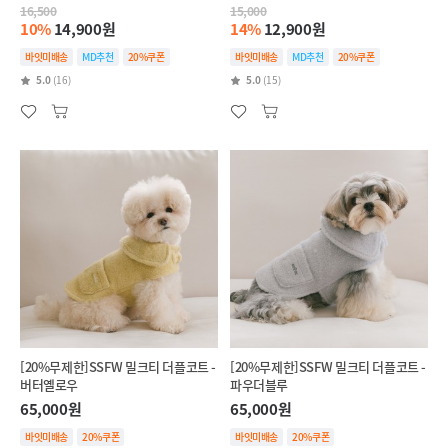
16,500
15,000
10%
14,900원
14%
12,900원
바잇미배송
MD추천
20%쿠폰
바잇미배송
MD추천
20%쿠폰
5.0
(16)
5.0
(15)
[20%무제한]SSFW 밀크티 더플코트 -
[20%무제한]SSFW 밀크티 더플코트 -
버터옐로우
파우더블루
65,000원
65,000원
바잇미배송
20%쿠폰
바잇미배송
20%쿠폰