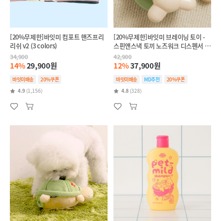
[20%무제한]바잇미 컴포트 핸즈프리
[20%무제한]바잇미 브레이닝 토이 -
리쉬 v2 (3 colors)
스핀앤스낵 토끼 노즈워크 디스펜서 장
난감
34,900
42,900
14%
29,900원
12%
37,900원
바잇미배송
20%쿠폰
바잇미배송
MD추천
20%쿠폰
4.9
(1,156)
4.8
(328)