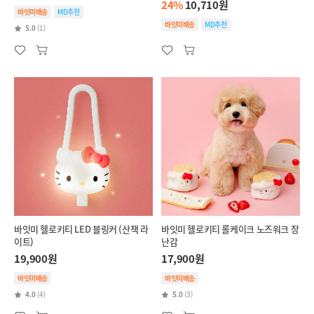
24%
10,710원
바잇미배송
MD추천
바잇미배송
MD추천
5.0
(1)
바잇미 헬로키티 LED 블링커 (산책 라
바잇미 헬로키티 롤케이크 노즈워크 장
이트)
난감
19,900원
17,900원
바잇미배송
바잇미배송
4.0
(4)
5.0
(3)