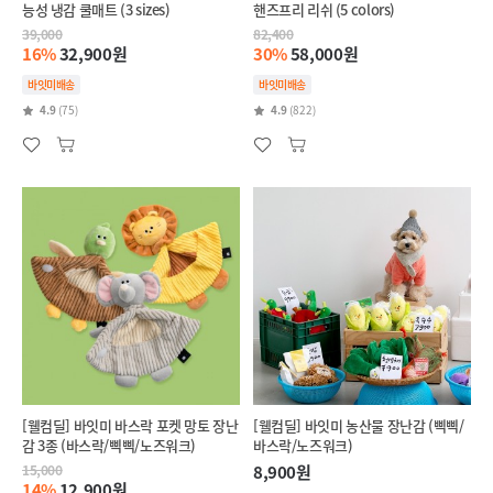
능성 냉감 쿨매트 (3 sizes)
핸즈프리 리쉬 (5 colors)
39,000
82,400
16%
32,900원
30%
58,000원
바잇미배송
바잇미배송
4.9
(75)
4.9
(822)
[웰컴딜] 바잇미 바스락 포켓 망토 장난
[웰컴딜] 바잇미 농산물 장난감 (삑삑/
감 3종 (바스락/삑삑/노즈워크)
바스락/노즈워크)
15,000
8,900원
14%
12,900원