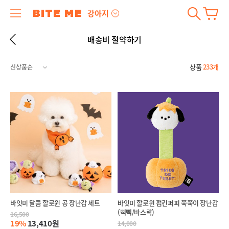
강아지
배송비 절약하기
상품
233개
바잇미 달콤 할로윈 공 장난감 세트
바잇미 할로윈 펌킨퍼피 쭉쭉이 장난감
(삑삑/바스락)
16,500
19%
13,410원
14,000