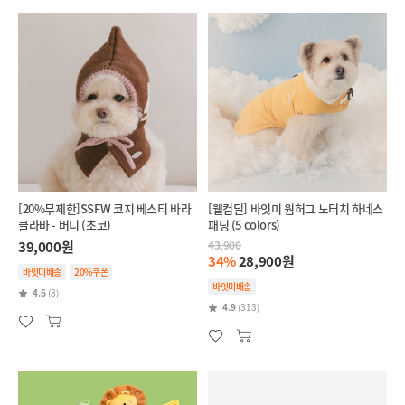
[20%무제한]SSFW 코지 베스티 바라
[웰컴딜] 바잇미 웜허그 노터치 하네스
클라바 - 버니 (초코)
패딩 (5 colors)
39,000원
43,900
34%
28,900원
바잇미배송
20%쿠폰
바잇미배송
4.6
(8)
4.9
(313)