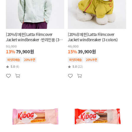
[20%무제한]Latta Filmcover
[20%무제한]Latta Filmcover
Jacket windbreaker -반려인용 (3
Jacket windbreaker (3 colors)
colors)
91,900
46,900
13%
79,900원
15%
39,900원
바잇미배송
20%쿠폰
바잇미배송
20%쿠폰
5.0
(4)
5.0
(22)