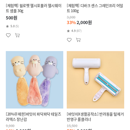
[체험팩] 윌로펫 헬시포뮬러 헬시웨이
[체험팩] 디바크 센스 그레인프리 어덜
트 샘플 30g
트 100g
500원
3,000
33%
2,000원
5.0
(5)
4.9
(87)
[20%무제한]바잇미 파닥파닥 테일즈
[바잇미X생활공작소] 반려동물 털제거
라텍스 장난감
반영구 롤클리너
9,900
15,500