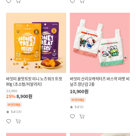
바잇미 꿀맛트릿 미니 노즈워크 트릿
바잇미 산리오캐릭터즈 바스락 마켓 비
80g (초소형/저알러지)
닐즈 장난감 2종
11,900
10,900원
25%
8,900원
바잇미배송
바잇미배송
5.0
(6)
5.0
(34)