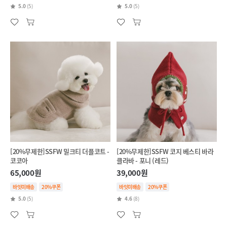
5.0
(5)
5.0
(5)
[20%무제한]SSFW 밀크티 더플코트 -
[20%무제한]SSFW 코지 베스티 바라
코코아
클라바 - 포니 (레드)
65,000원
39,000원
바잇미배송
20%쿠폰
바잇미배송
20%쿠폰
5.0
(5)
4.6
(8)