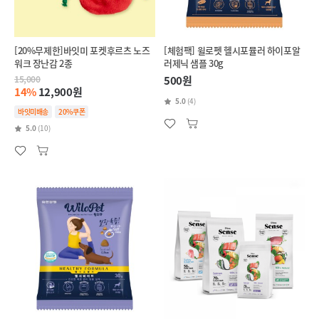
[20%무제한]바잇미 포켓후르츠 노즈
[체험팩] 윌로펫 헬시포뮬러 하이포알
워크 장난감 2종
러제닉 샘플 30g
15,000
500원
14%
12,900원
5.0
(4)
바잇미배송
20%쿠폰
5.0
(10)