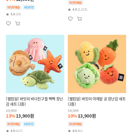
바잇미배송
바잇미배송
MD추천
4.9
(2,233)
5.0
(19)
[웰컴딜] 바잇미 바다친구들 삑삑 장난
[웰컴딜] 바잇미 야채밭 공 장난감 세트
감 세트 (2종)
(2종)
15,900
15,500
13%
13,900원
10%
13,900원
바잇미배송
MD추천
바잇미배송
4.9
(217)
4.9
(61)