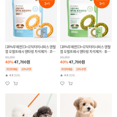
[20%무제한][3+1]닥터이너피스 덴탈
[20%무제한][3+1]닥터이너피스 덴탈
껌 오랄프레시 덴타링 치석제거 - 코코
껌 오랄프레시 덴타링 치석제거 - 후코
넛(릴랙스,스트레스완화)
이단(인텐시브,항산화)
80,000
80,000
40%
47,700원
40%
47,700원
바잇미배송
20%쿠폰
바잇미배송
20%쿠폰
4.9
(326)
4.9
(326)