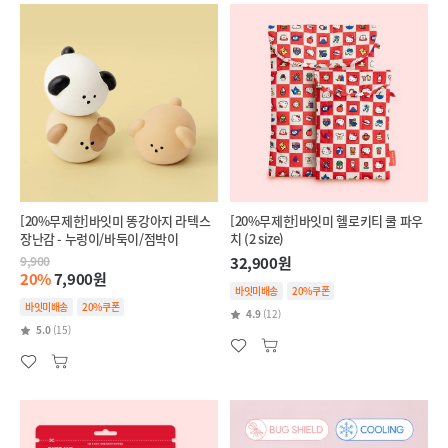
[20%무제한]바잇미 똥강아지 라텍스
[20%무제한]바잇미 헬로키티 쿨 파우
장난감 - 누렁이/바둑이/점박이
치 (2 size)
9,900
32,900원
20%
7,900원
바잇미배송
20%쿠폰
바잇미배송
20%쿠폰
4.9
(12)
5.0
(15)