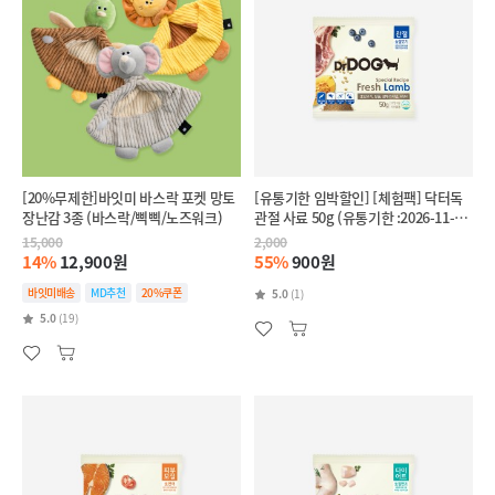
[20%무제한]바잇미 바스락 포켓 망토
[유통기한 임박할인] [체험팩] 닥터독
장난감 3종 (바스락/삑삑/노즈워크)
관절 사료 50g (유통기한 :2026-11-
28)
15,000
2,000
14%
12,900원
55%
900원
바잇미배송
MD추천
20%쿠폰
5.0
(1)
5.0
(19)