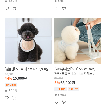
4.7
(28)
5.0
(6)
[웰컴딜] SSFW 라스트피스 8,900원
[20%무제한][SET] SSFW Love,
Walk 포켓 하네스+리드줄 세트 (3
36,000
colors)
44%
20,000원
72,000
5%
68,400원
바잇미배송
바잇미배송
20%쿠폰
5.0
(11)
5.0
(12)