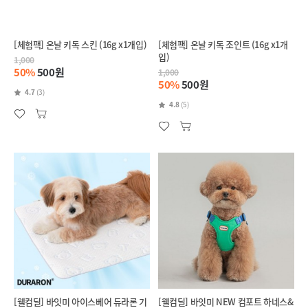
[체험팩] 온날 키독 스킨 (16g x1개입)
[체험팩] 온날 키독 조인트 (16g x1개
입)
1,000
50%
500원
1,000
50%
500원
4.7
(3)
4.8
(5)
[웰컴딜] 바잇미 아이스베어 듀라론 기
[웰컴딜] 바잇미 NEW 컴포트 하네스&