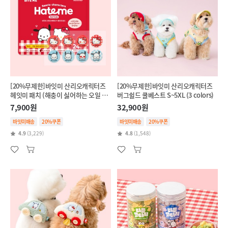
[20%무제한]바잇미 산리오캐릭터즈
[20%무제한]바잇미 산리오캐릭터즈
헤잇미 패치 (해충이 싫어하는 오일 함
버그쉴드 쿨베스트 S~5XL (3 colors)
유)
7,900원
32,900원
바잇미배송
20%쿠폰
바잇미배송
20%쿠폰
4.9
(3,229)
4.8
(1,548)