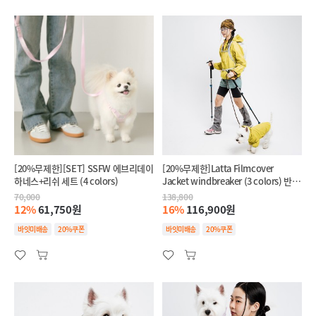
[20%무제한][SET] SSFW 에브리데이
[20%무제한]Latta Filmcover
하네스+리쉬 세트 (4 colors)
Jacket windbreaker (3 colors) 반려
견+반려인 SET
70,000
138,800
12%
61,750원
16%
116,900원
바잇미배송
20%쿠폰
바잇미배송
20%쿠폰