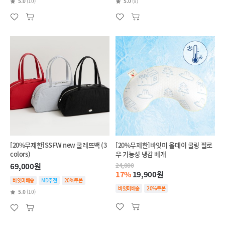
5.0
(10)
5.0
(9)
[20%무제한]SSFW new 쿨레뜨백 (3
[20%무제한]바잇미 올데이 쿨링 필로
colors)
우 기능성 냉감 베개
69,000원
24,000
17%
19,900원
바잇미배송
MD추천
20%쿠폰
바잇미배송
20%쿠폰
5.0
(10)