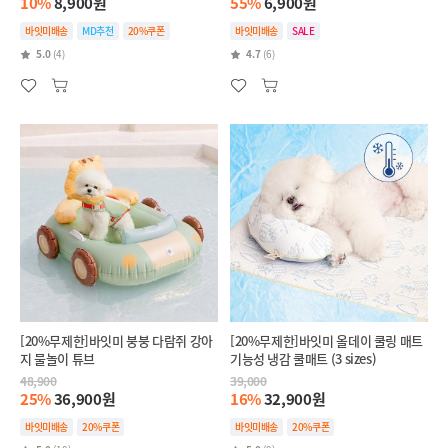
10%
8,900원
55%
6,900원
바잇미배송
MD추천
20%쿠폰
바잇미배송
SALE
5.0
(4)
4.7
(6)
[20%무제한]바잇미 붕붕 다람쥐 강아
[20%무제한]바잇미 올데이 쿨링 매트
지 물놀이 튜브
기능성 냉감 쿨매트 (3 sizes)
48,900
39,000
25%
36,900원
16%
32,900원
바잇미배송
20%쿠폰
바잇미배송
20%쿠폰