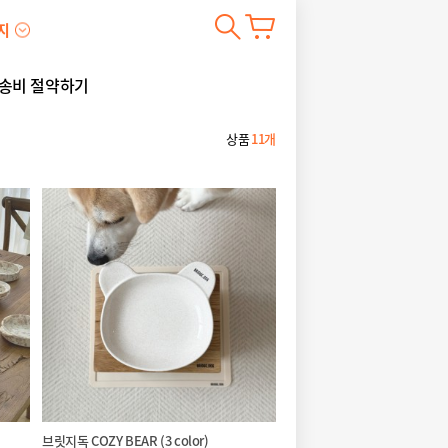
지
송비 절약하기
상품
11개
브릿지독 COZY BEAR (3 color)