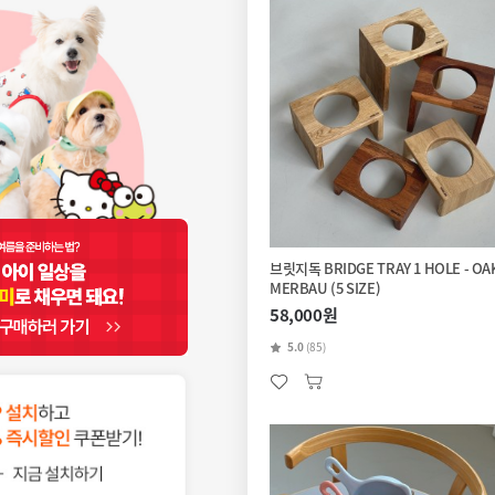
브릿지독 BRIDGE TRAY 1 HOLE - OAK
MERBAU (5 SIZE)
58,000원
5.0
(85)