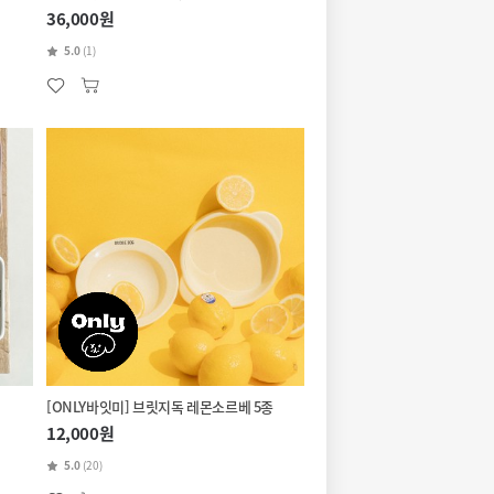
36,000원
5.0
(1)
[ONLY바잇미] 브릿지독 레몬소르베 5종
12,000원
5.0
(20)