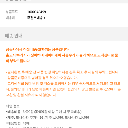
상품코드
1000040499
배송비
조건부배송 >
배송 안내
공급사에서
직접
배송
/
교환되는
상품입니다
.
출고지
/
수거지가
상이하여
네이버페이
자동수거가
불가
하므로
고객센터로
문
의
부탁드립니다
.
- 결제완료 후 배송 전 제품 변경 희망하시는 경우 취소 후 재결제 부탁드립니다.
- 상품준비중으로 넘어갈 경우 취소가 어렵습니다.
- 고객센터를 통한 변경 및 취소를 요청하시는 경우 순차적으로 처리드리고 있으
나, 문의량에 따라 답변이 늦어지면 요청이 반영되지 않고 발송될 수 있으며 이는
교환 및 환불 사유가 되지 않습니다.
배송 정보
• 배송비용 : 3,000원 (50,000원 이상 구매 시 무료배송)
• 제주, 도서산간 추가비용 : 제주 3,000원, 도서산간 3,000원
• 배송방법 : 택배