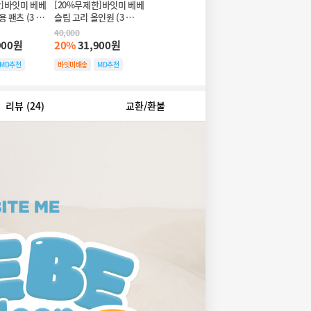
한]바잇미 베베
[20%무제한]바잇미 베베
 팬츠 (3 
슬립 고리 올인원 (3 
colors)
40,000
900원
20%
31,900원
MD추천
바잇미배송
MD추천
20%쿠폰
리뷰
(24)
교환/환불