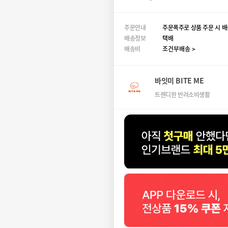
주문안내
주문폭주로 상품 주문 시 배
배송정보
택배
배송비
조건부배송 >
바잇미 BITE ME
트렌디한 반려소비생활