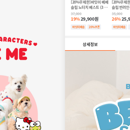
[20%무제한]바잇미 베베
[20%무제
슬립 노터치 베스트 (3 
슬립 반려인용
colors)
colors)
37,000
35,000
19%
29,900원
26%
25,
바잇미배송
20%쿠폰
바잇미배송
20%쿠폰
상세정보