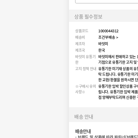
상품 필수정보
상품코드
1000044312
배송비
조건부배송 >
제조자
바잇미
제조국
한국
바잇미 유통기
바잇미에서 판매하고 있는 
한
기점으로 유통기한 고지 및
고지 정책 안내
유통기한 미기재 상품의 유
탁 드립니다. 유통기한 미기
한 교환/환불을 원하시면 
※구매시 유의
유통기한 임박 할인상품 구매
사항※
립니다. 유통기한 임박 제
점 양해부탁드리며 신중한 
배송 안내
배송안내
-
브랜드 및 상품에 따라 파트너(브랜드