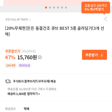
상품 링크 공유하고
5% 캐시백 받기
든든 FULL OF TASTE
[20%무제한]든든 동결건조 큐브 BEST 5종 골라담기(3개 선
택)
쿠폰할인가
30,000원
47%
15,760원
20%쿠폰
최저가도전
주식회사 블루브리즈(우주모래) 배송
배송상품 30,000원 이상 구매시 무료배송
배송비 3,000원 절약하기 >
배송정보
택배