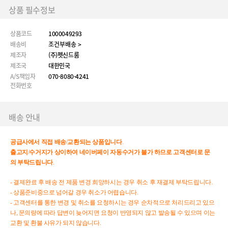
상품 필수정보
상품코드
1000049293
배송비
조건부배송 >
제조자
(주)펫신드룸
제조국
대한민국
A/S책임자
070-8080-4241
전화번호
배송 안내
공급사에서
직접
배송
/
교환되는
상품입니다
.
출고지
/
수거지가
상이하여
네이버페이
자동수거가
불가
하므로
고객센터로
문
의
부탁드립니다
.
- 결제완료 후 배송 전 제품 변경 희망하시는 경우 취소 후 재결제 부탁드립니다.
- 상품준비중으로 넘어갈 경우 취소가 어렵습니다.
- 고객센터를 통한 변경 및 취소를 요청하시는 경우 순차적으로 처리드리고 있으
나, 문의량에 따라 답변이 늦어지면 요청이 반영되지 않고 발송될 수 있으며 이는
교환 및 환불 사유가 되지 않습니다.